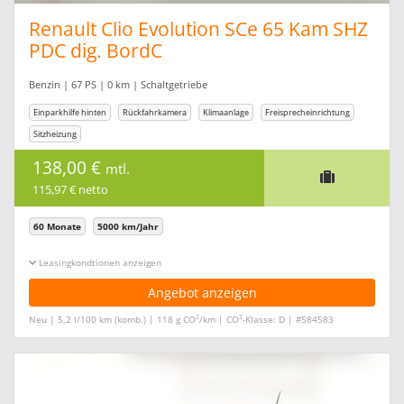
Renault Clio Evolution SCe 65 Kam SHZ
PDC dig. BordC
Benzin | 67 PS | 0 km | Schaltgetriebe
Einparkhilfe hinten
Rückfahrkamera
Klimaanlage
Freisprecheinrichtung
Sitzheizung
138,00 €
mtl.
115,97 € netto
60 Monate
5000 km/Jahr
Leasingkonditionen ein-/ausblenden
Angebot anzeigen
2
2
Neu | 5,2 l/100 km (komb.) | 118 g CO
/km | CO
-Klasse: D | #584583