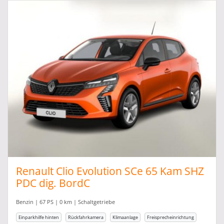
Renault Clio Evolution SCe 65 Kam SHZ
PDC dig. BordC
Benzin | 67 PS | 0 km | Schaltgetriebe
Einparkhilfe hinten
Rückfahrkamera
Klimaanlage
Freisprecheinrichtung