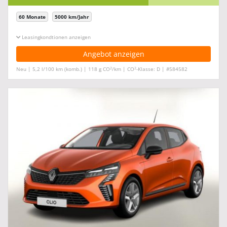
60 Monate
5000 km/Jahr
Leasingkonditionen ein-/ausblenden
Angebot anzeigen
2
2
Neu | 5,2 l/100 km (komb.) | 118 g CO
/km | CO
-Klasse: D | #584582