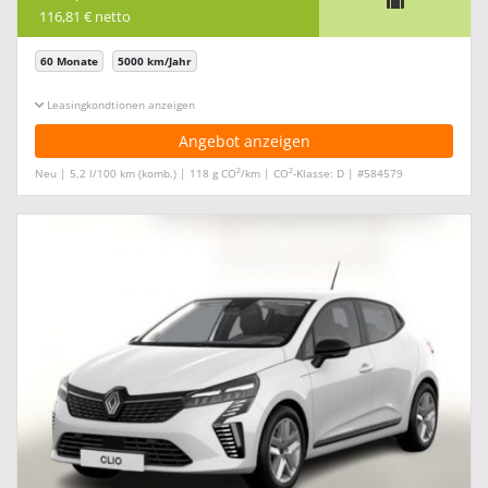
116,81 € netto
60 Monate
5000 km/Jahr
Leasingkonditionen ein-/ausblenden
Angebot anzeigen
2
2
Neu | 5,2 l/100 km (komb.) | 118 g CO
/km | CO
-Klasse: D | #584579