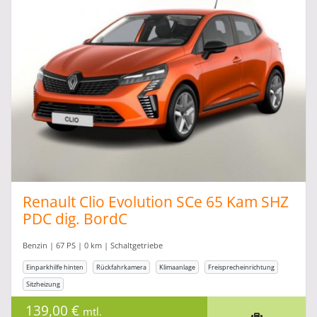
Renault Clio Evolution SCe 65 Kam SHZ
PDC dig. BordC
Benzin | 67 PS | 0 km | Schaltgetriebe
Einparkhilfe hinten
Rückfahrkamera
Klimaanlage
Freisprecheinrichtung
Sitzheizung
139,00 €
mtl.