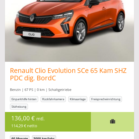
Renault Clio Evolution SCe 65 Kam SHZ
PDC dig. BordC
Benzin | 67 PS | 0 km | Schaltgetriebe
Einparkhilfe hinten
Rückfahrkamera
Klimaanlage
Freisprecheinrichtung
Sitzheizung
136,00 €
mtl.
114,29 € netto
60 Monate
5000 km/Jahr