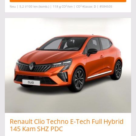
2
2
Neu | 5,2 l/100 km (komb.) | 118 g CO
/km | CO
-Klasse: D | #584505
Renault Clio Techno E-Tech Full Hybrid
145 Kam SHZ PDC