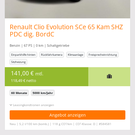
Renault Clio Evolution SCe 65 Kam SHZ
PDC dig. BordC
Benzin | 67 PS | 0 km | Schaltgetriebe
Einparkhilfe hinten
Rückfahrkamera
Klimaanlage
Freisprecheinrichtung
Sitzheizung
141,00 €
mtl.
118,49 € netto
60 Monate
5000 km/Jahr
Leasingkonditionen ein-/ausblenden
Angebot anzeigen
2
2
Neu | 5,2 l/100 km (komb.) | 118 g CO
/km | CO
-Klasse: D | #584581