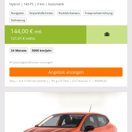
Hybrid | 143 PS | 0 km | Automatik
Navigation
Einparkhilfe hinten
Rückfahrkamera
Freisprecheinrichtung
Sitzheizung
144,00 €
mtl.
121,01 € netto
24 Monate
5000 km/Jahr
Leasingkonditionen ein-/ausblenden
Angebot anzeigen
2
2
Neu | 4,4 l/100 km (komb.) | 99 g CO
/km | CO
-Klasse: C | #584532