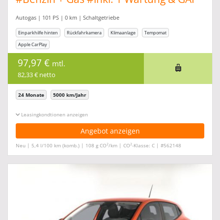
Autogas | 101 PS | 0 km | Schaltgetriebe
Einparkhilfe hinten
Rückfahrkamera
Klimaanlage
Tempomat
Apple CarPlay
97,97 €
mtl.
82,33 € netto
24 Monate
5000 km/Jahr
Leasingkonditionen ein-/ausblenden
Angebot anzeigen
2
2
Neu | 5,4 l/100 km (komb.) | 108 g CO
/km | CO
-Klasse: C | #562148