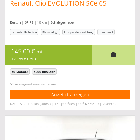
Renault Clio EVOLUTION SCe 65
Benzin | 67 PS | 10 km | Schaltgetriebe
Einparkhilfe hinten
Klimaanlage
Freisprecheinrichtung
Tempomat
145,00 €
mtl.
121,85 € netto
60 Monate
5000 km/Jahr
Leasingkonditionen ein-/ausblenden
Angebot anzeigen
2
2
Neu | 5,3 l/100 km (komb.) | 121 g CO
/km | CO
-Klasse: D | #584995