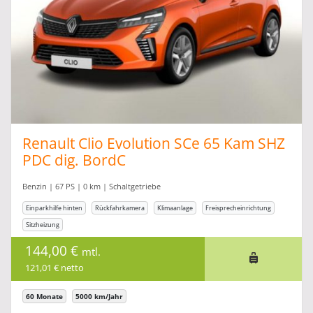
Renault Clio Evolution SCe 65 Kam SHZ
PDC dig. BordC
Benzin | 67 PS | 0 km | Schaltgetriebe
Einparkhilfe hinten
Rückfahrkamera
Klimaanlage
Freisprecheinrichtung
Sitzheizung
144,00 €
mtl.
121,01 € netto
60 Monate
5000 km/Jahr