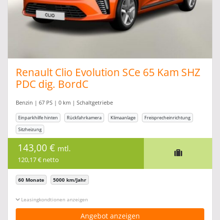
Renault Clio Evolution SCe 65 Kam SHZ
PDC dig. BordC
Benzin | 67 PS | 0 km | Schaltgetriebe
Einparkhilfe hinten
Rückfahrkamera
Klimaanlage
Freisprecheinrichtung
Sitzheizung
143,00 €
mtl.
120,17 € netto
60 Monate
5000 km/Jahr
Leasingkonditionen ein-/ausblenden
Angebot anzeigen