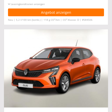
Leasingkonditionen ein-/ausblenden
Angebot anzeigen
2
2
Neu | 5,2 l/100 km (komb.) | 118 g CO
/km | CO
-Klasse: D | #584506