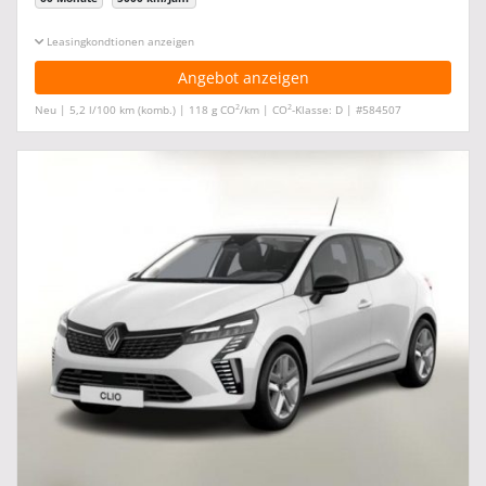
Leasingkonditionen ein-/ausblenden
Angebot anzeigen
2
2
Neu | 5,2 l/100 km (komb.) | 118 g CO
/km | CO
-Klasse: D | #584507