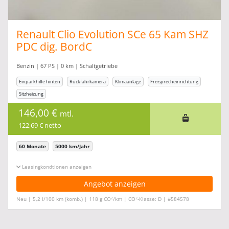
Renault Clio Evolution SCe 65 Kam SHZ
PDC dig. BordC
Benzin | 67 PS | 0 km | Schaltgetriebe
Einparkhilfe hinten
Rückfahrkamera
Klimaanlage
Freisprecheinrichtung
Sitzheizung
146,00 €
mtl.
122,69 € netto
60 Monate
5000 km/Jahr
Leasingkonditionen ein-/ausblenden
Angebot anzeigen
2
2
Neu | 5,2 l/100 km (komb.) | 118 g CO
/km | CO
-Klasse: D | #584578