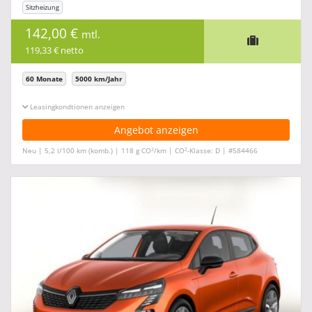
Sitzheizung
142,00 €
mtl.
119,33 € netto
60 Monate
5000 km/Jahr
Leasingkonditionen ein-/ausblenden
Angebot anzeigen
2
2
Neu | 5,2 l/100 km (komb.) | 118 g CO
/km | CO
-Klasse: D | #584466