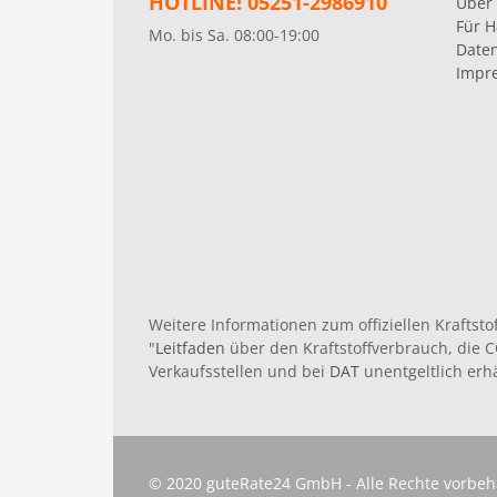
HOTLINE! 05251-2986910
Über
Für H
Mo. bis Sa. 08:00-19:00
Date
Impr
Weitere Informationen zum offiziellen Krafts
"
Leitfaden
über den Kraftstoffverbrauch, die
Verkaufsstellen und bei
DAT
unentgeltlich erhäl
© 2020 guteRate24 GmbH - Alle Rechte vorbeh