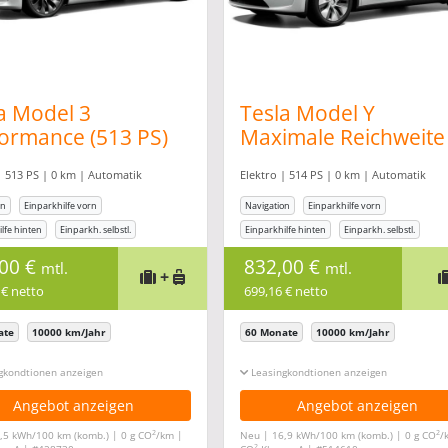
a Model 3
Tesla Model Y
ormance (513 PS)
Maximale Reichweite
oAbo* *All
(514 PS) *AutoAbo* *
| 513 PS | 0 km | Automatik
Elektro | 514 PS | 0 km | Automatik
usive*
inclusive*
on
Einparkhilfe vorn
Navigation
Einparkhilfe vorn
lfe hinten
Einparkh. selbstl.
Einparkhilfe hinten
Einparkh. selbstl.
age
Klimaanlage
,00 €
832,00 €
mtl.
mtl.
+
 € netto
699,16 € netto
ate
10000 km/Jahr
60 Monate
10000 km/Jahr
gkonditionen ein-/ausblenden
Leasingkonditionen ein-/ausblenden
Angebot anzeigen
Angebot anzeigen
2
2
,5 kWh/100 km (komb.) | 0 g CO
/km |
Neu | 16,9 kWh/100 km (komb.) | 0 g CO
/
2