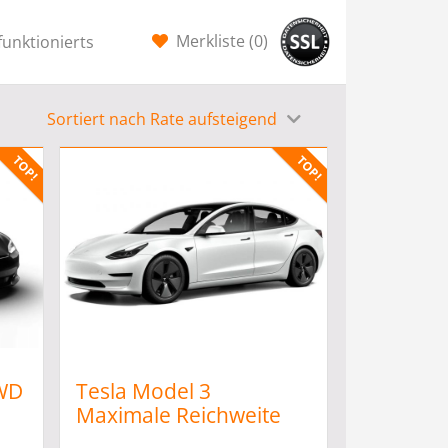
Merkliste (
0
)
funktionierts
Sortiert nach Rate aufsteigend
AWD
Tesla Model 3
n
Maximale Reichweite
(498 PS) *AutoAbo* *all