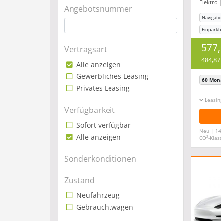
Elektro 
incl
Angebotsnummer
Navigati
Einparkhi
Klimaanl
577
Vertragsart
484,87
Alle anzeigen
Gewerbliches Leasing
60 Mon
Privates Leasing
Leasin
Verfügbarkeit
Sofort verfügbar
Neu | 14
Alle anzeigen
2
CO
-Klas
Sonderkonditionen
Zustand
Neufahrzeug
Gebrauchtwagen