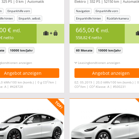
| 325 PS | 0 km | Automatik
Elektro | 332 PS | 52150 km | Automati
usiv*
on
Einparkhilfe vorn
Navigation
Einparkhilfe vorn
lfe hinten
Einparkh. selbstl.
Einparkhilfe hinten
Rückfahrkamera
age
Freisprecheinrichtung
,00 €
665,00 €
mtl.
mtl.
+
 € netto
558,82 € netto
ate
10000 km/Jahr
60 Monate
10000 km/Jahr
gkonditionen ein-/ausblenden
Leasingkonditionen ein-/ausblenden
Angebot anzeigen
Angebot anzeigen
2
,0 kWh/100 km (komb.) | 0 g CO
/km |
EZ: 05.2019 | 20,0 kWh/100 km (komb.) | 0
2
2
se: A | #428728
CO
/km | CO
-Klasse: A | #500231