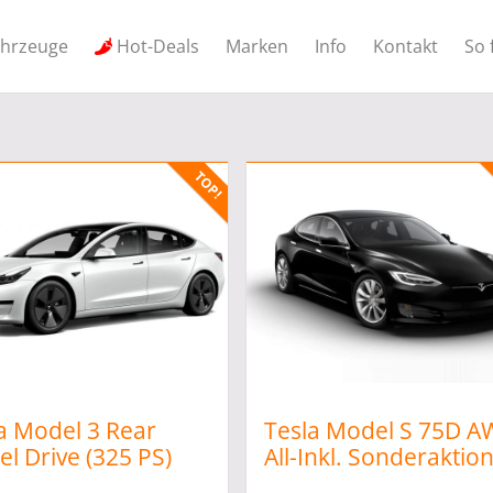
ahrzeuge
Hot-Deals
Marken
Info
Kontakt
So 
a Model 3 Rear
Tesla Model S 75D 
l Drive (325 PS)
All-Inkl. Sonderaktio
oAbo* *all-