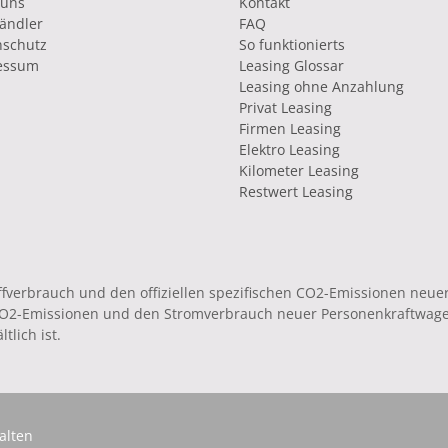
 uns
Kontakt
ändler
FAQ
nschutz
So funktionierts
essum
Leasing Glossar
Leasing ohne Anzahlung
Privat Leasing
Firmen Leasing
Elektro Leasing
Kilometer Leasing
Restwert Leasing
toffverbrauch und den offiziellen spezifischen CO2-Emissionen ne
 CO2-Emissionen und den Stromverbrauch neuer Personenkraftwag
tlich ist.
alten