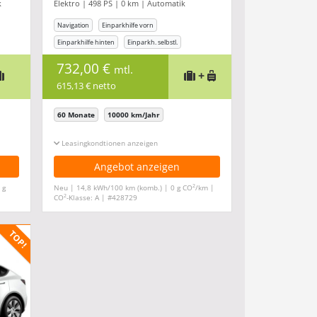
k
Elektro | 498 PS | 0 km | Automatik
inclusive*
Navigation
Einparkhilfe vorn
Einparkhilfe hinten
Einparkh. selbstl.
Klimaanlage
732,00 €
mtl.
+
615,13 € netto
60 Monate
10000 km/Jahr
Leasingkonditionen ein-/ausblenden
Angebot anzeigen
2
 g
Neu | 14,8 kWh/100 km (komb.) | 0 g CO
/km |
2
CO
-Klasse: A | #428729