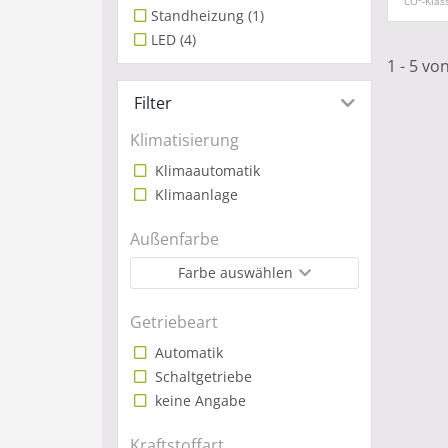
CO
-Klas
Standheizung
(1)
LED
(4)
1 - 5 vo
Filter
Klimatisierung
Klimaautomatik
Klimaanlage
Außenfarbe
Farbe auswählen
Getriebeart
Automatik
Schaltgetriebe
keine Angabe
Kraftstoffart