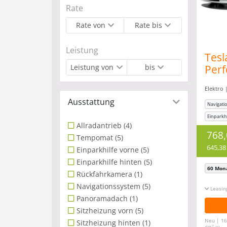
Rate
Rate von
Rate bis
Leistung
Tesl
Leistung von
bis
Perf
*Aut
Elektro 
Incl
Ausstattung
Navigati
Einparkhi
Allradantrieb
(4)
Klimaanl
768
Tempomat
(5)
645,38
Einparkhilfe vorne
(5)
Einparkhilfe hinten
(5)
60 Mon
Rückfahrkamera
(1)
Navigationssystem
(5)
Leasin
Panoramadach
(1)
Sitzheizung vorn
(5)
Neu | 16
Sitzheizung hinten
(1)
2