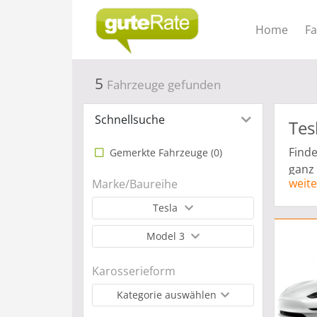
Home
F
5
Fahrzeuge gefunden
Schnellsuche
Tes
Finde
Gemerkte Fahrzeuge (
0
)
ganz 
weite
Marke/Baureihe
Anzah
Gewer
Tesla
Leasi
Model 3
Karosserieform
Kategorie auswählen