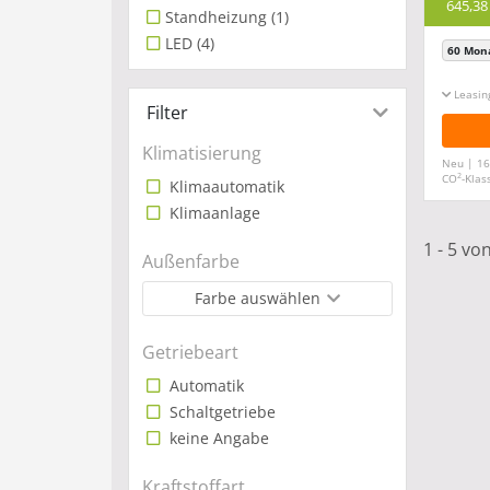
645,38
Standheizung
(1)
LED
(4)
60 Mon
Leasin
Filter
Klimatisierung
Neu | 16
2
CO
-Klas
Klimaautomatik
Klimaanlage
1 - 5 vo
Außenfarbe
Farbe auswählen
Getriebeart
Automatik
Schaltgetriebe
keine Angabe
Kraftstoffart