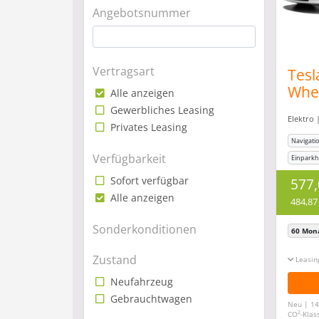
Angebotsnummer
Vertragsart
Tesl
Whee
Alle anzeigen
*Aut
Gewerbliches Leasing
Elektro 
incl
Privates Leasing
Navigati
Verfügbarkeit
Einparkhi
Klimaanl
Sofort verfügbar
577
Alle anzeigen
484,87
Sonderkonditionen
60 Mon
Zustand
Leasin
Neufahrzeug
Gebrauchtwagen
Neu | 14
2
CO
-Klas