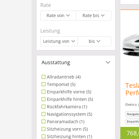
Rate
Rate von
Rate bis
Leistung
Leistung von
bis
Ausstattung
Allradantrieb
(4)
Tesl
Tempomat
(5)
Perf
Einparkhilfe vorne
(5)
*Aut
Einparkhilfe hinten
(5)
Elektro 
Incl
Rückfahrkamera
(1)
Navigationssystem
(5)
Navigati
Panoramadach
(1)
Einparkhi
Sitzheizung vorn
(5)
Klimaanl
768
Sitzheizung hinten
(1)