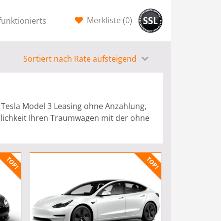
Merkliste (
0
)
funktionierts
Sortiert nach Rate aufsteigend
r Tesla Model 3 Leasing ohne Anzahlung,
glichkeit Ihren Traumwagen mit der ohne
önnen speziell für Privat Leasing oder
rtragshändlern bereitgestellt. Der