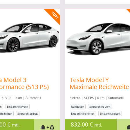
a Model 3
Tesla Model Y
ormance (513 PS)
Maximale Reichweite
oAbo* *All
(514 PS) *AutoAbo* *
| 513 PS | 0 km | Automatik
Elektro | 514 PS | 0 km | Automatik
usive*
inclusive*
on
Einparkhilfe vorn
Navigation
Einparkhilfe vorn
lfe hinten
Einparkh. selbstl.
Einparkhilfe hinten
Einparkh. selbstl.
age
Klimaanlage
,00 €
832,00 €
mtl.
mtl.
+