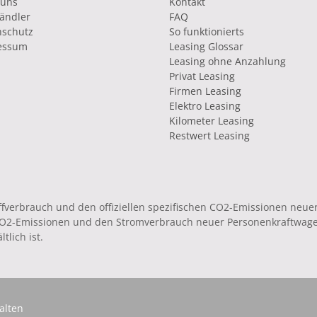
 uns
Kontakt
ändler
FAQ
nschutz
So funktionierts
essum
Leasing Glossar
Leasing ohne Anzahlung
Privat Leasing
Firmen Leasing
Elektro Leasing
Kilometer Leasing
Restwert Leasing
toffverbrauch und den offiziellen spezifischen CO2-Emissionen ne
 CO2-Emissionen und den Stromverbrauch neuer Personenkraftwag
tlich ist.
alten