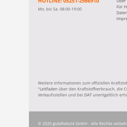
HOTLINE! 05251-2986910
Über
Für H
Mo. bis Sa. 08:00-19:00
Date
Impr
Weitere Informationen zum offiziellen Krafts
"
Leitfaden
über den Kraftstoffverbrauch, die
Verkaufsstellen und bei
DAT
unentgeltlich erhäl
© 2020 guteRate24 GmbH - Alle Rechte vorbeh