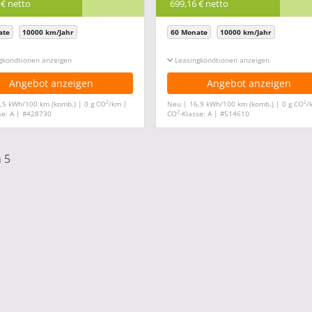
 € netto
699,16 € netto
ate
10000 km/Jahr
60 Monate
10000 km/Jahr
gkonditionen ein-/ausblenden
Leasingkonditionen ein-/ausblenden
Angebot anzeigen
Angebot anzeigen
2
2
,5 kWh/100 km (komb.) | 0 g CO
/km |
Neu | 16,9 kWh/100 km (komb.) | 0 g CO
/
2
se: A | #428730
CO
-Klasse: A | #514610
n 5