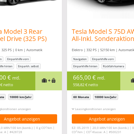
a Model 3 Rear
Tesla Model S 75D 
l Drive (325 PS)
All-Inkl. Sonderaktio
oAbo* *all-
| 325 PS | 0 km | Automatik
Elektro | 332 PS | 52150 km | Automati
usiv*
on
Einparkhilfe vorn
Navigation
Einparkhilfe vorn
lfe hinten
Einparkh. selbstl.
Einparkhilfe hinten
Rückfahrkamera
age
Freisprecheinrichtung
,00 €
665,00 €
mtl.
mtl.
+
 € netto
558,82 € netto
ate
10000 km/Jahr
60 Monate
10000 km/Jahr
gkonditionen ein-/ausblenden
Leasingkonditionen ein-/ausblenden
Angebot anzeigen
Angebot anzeigen
2
,0 kWh/100 km (komb.) | 0 g CO
/km |
EZ: 05.2019 | 20,0 kWh/100 km (komb.) | 0
2
2
se: A | #428728
CO
/km | CO
-Klasse: A | #500231