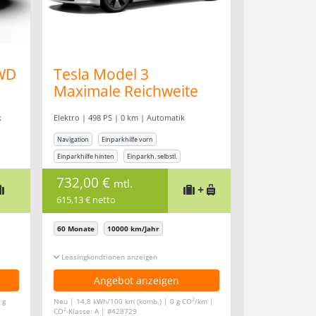
AWD
Tesla Model 3
n
Maximale Reichweite
(498 PS) *AutoAbo* *all
k
Elektro | 498 PS | 0 km | Automatik
inclusive*
Navigation
Einparkhilfe vorn
Einparkhilfe hinten
Einparkh. selbstl.
Klimaanlage
732,00 €
mtl.
+
615,13 € netto
60 Monate
10000 km/Jahr
Leasingkonditionen ein-/ausblenden
Angebot anzeigen
2
 g
Neu | 14,8 kWh/100 km (komb.) | 0 g CO
/km |
2
CO
-Klasse: A | #428729