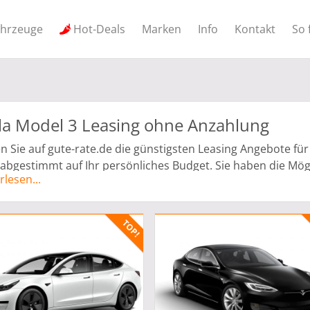
ahrzeuge
Hot-Deals
Marken
Info
Kontakt
So 
la Model 3 Leasing ohne Anzahlung
n Sie auf gute-rate.de die günstigsten Leasing Angebote fü
abgestimmt auf Ihr persönliches Budget. Sie haben die Mö
rlesen...
lung zu leasen. Die Angebote für Ihren neuen Traumwagen k
be Leasing angepasst werden. Alle Angebote werden von Ve
nggeber ist die Herstellerbank.