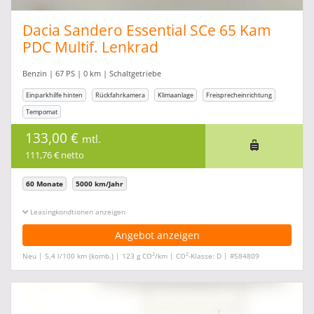
Dacia Sandero Essential SCe 65 Kam
PDC Multif. Lenkrad
Benzin | 67 PS | 0 km | Schaltgetriebe
Einparkhilfe hinten
Rückfahrkamera
Klimaanlage
Freisprecheinrichtung
Tempomat
133,00 €
mtl.
111,76 € netto
60 Monate
5000 km/Jahr
Leasingkonditionen ein-/ausblenden
Angebot anzeigen
2
2
Neu | 5,4 l/100 km (komb.) | 123 g CO
/km | CO
-Klasse: D | #584809