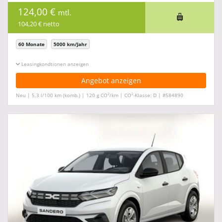
124,00 €
mtl.
104,20 € netto
60 Monate
5000 km/Jahr
Leasingkonditionen ein-/ausblenden
Angebot anzeigen
2
2
Neu | 5,3 l/100 km (komb.) | 120 g CO
/km | CO
-Klasse: D | #584890