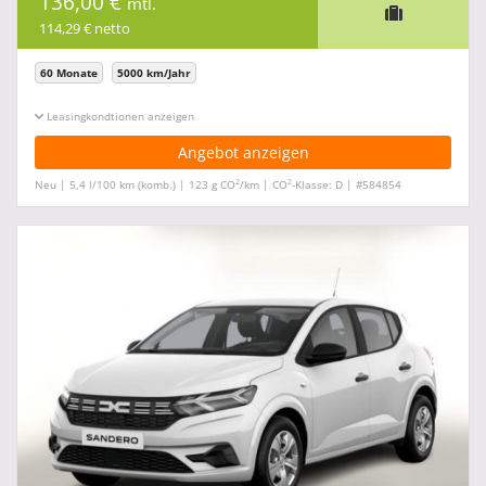
136,00 €
mtl.
114,29 € netto
60 Monate
5000 km/Jahr
Leasingkonditionen ein-/ausblenden
Angebot anzeigen
2
2
Neu | 5,4 l/100 km (komb.) | 123 g CO
/km | CO
-Klasse: D | #584854