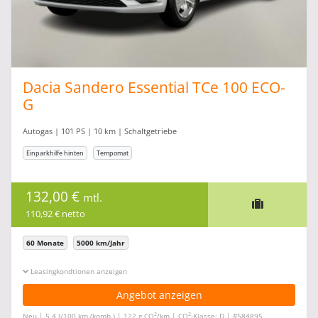
Dacia Sandero Essential TCe 100 ECO-
G
Autogas | 101 PS | 10 km | Schaltgetriebe
Einparkhilfe hinten
Tempomat
132,00 €
mtl.
110,92 € netto
60 Monate
5000 km/Jahr
Leasingkonditionen ein-/ausblenden
Angebot anzeigen
2
2
Neu | 5,4 l/100 km (komb.) | 122 g CO
/km | CO
-Klasse: D | #584895