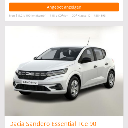
Angebot anzeigen
2
2
Neu | 5,2 l/100 km (komb.) | 118 g CO
/km | CO
-Klasse: D | #584893
Dacia Sandero Essential TCe 90