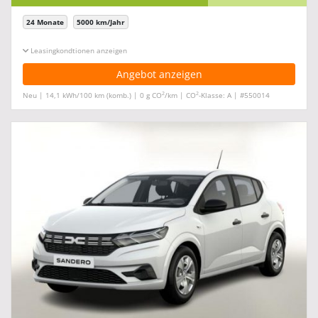
24 Monate
5000 km/Jahr
Leasingkonditionen ein-/ausblenden
Angebot anzeigen
2
2
Neu | 14,1 kWh/100 km (komb.) | 0 g CO
/km | CO
-Klasse: A | #550014