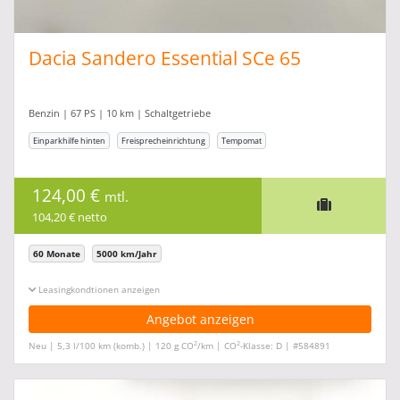
Dacia Sandero Essential SCe 65
Benzin | 67 PS | 10 km | Schaltgetriebe
Einparkhilfe hinten
Freisprecheinrichtung
Tempomat
124,00 €
mtl.
104,20 € netto
60 Monate
5000 km/Jahr
Leasingkonditionen ein-/ausblenden
Angebot anzeigen
2
2
Neu | 5,3 l/100 km (komb.) | 120 g CO
/km | CO
-Klasse: D | #584891