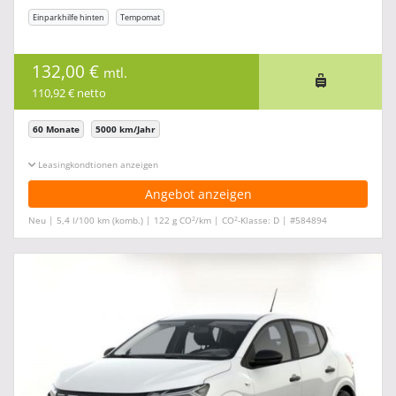
Einparkhilfe hinten
Tempomat
132,00 €
mtl.
110,92 € netto
60 Monate
5000 km/Jahr
Leasingkonditionen ein-/ausblenden
Angebot anzeigen
2
2
Neu | 5,4 l/100 km (komb.) | 122 g CO
/km | CO
-Klasse: D | #584894