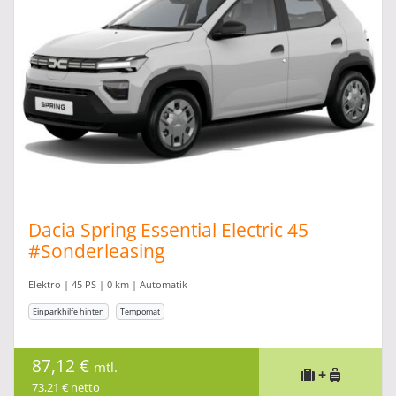
Dacia Spring Essential Electric 45
#Sonderleasing
Elektro | 45 PS | 0 km | Automatik
Einparkhilfe hinten
Tempomat
87,12 €
mtl.
+
73,21 € netto