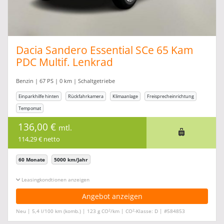
Dacia Sandero Essential SCe 65 Kam
PDC Multif. Lenkrad
Benzin | 67 PS | 0 km | Schaltgetriebe
Einparkhilfe hinten
Rückfahrkamera
Klimaanlage
Freisprecheinrichtung
Tempomat
136,00 €
mtl.
114,29 € netto
60 Monate
5000 km/Jahr
Leasingkonditionen ein-/ausblenden
Angebot anzeigen
2
2
Neu | 5,4 l/100 km (komb.) | 123 g CO
/km | CO
-Klasse: D | #584853