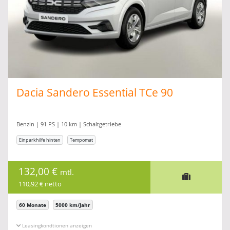
Dacia Sandero Essential TCe 90
Benzin | 91 PS | 10 km | Schaltgetriebe
Einparkhilfe hinten
Tempomat
132,00 €
mtl.
110,92 € netto
60 Monate
5000 km/Jahr
Leasingkonditionen ein-/ausblenden