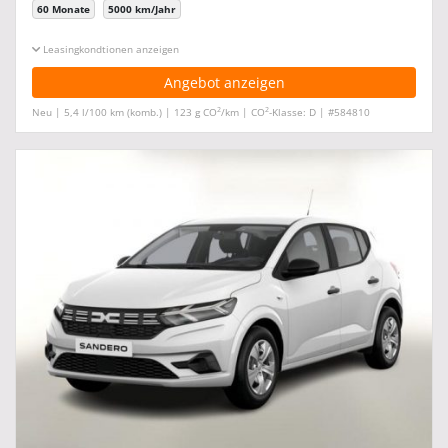
60 Monate
5000 km/Jahr
Leasingkonditionen ein-/ausblenden
Angebot anzeigen
2
2
Neu | 5,4 l/100 km (komb.) | 123 g CO
/km | CO
-Klasse: D | #584810