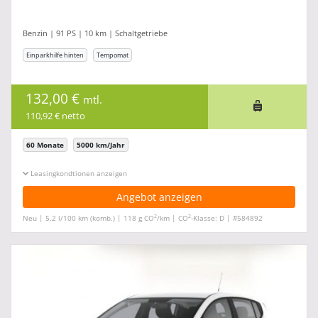
Benzin | 91 PS | 10 km | Schaltgetriebe
Einparkhilfe hinten
Tempomat
132,00 €
mtl.
110,92 € netto
60 Monate
5000 km/Jahr
Leasingkonditionen ein-/ausblenden
Angebot anzeigen
2
2
Neu | 5,2 l/100 km (komb.) | 118 g CO
/km | CO
-Klasse: D | #584892