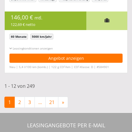
146,00 €
mtl.
122,69 € netto
60 Monate
5000 km/Jahr
Leasingkonditionen ein-/ausblenden
Angebot anzeigen
2
2
Neu | 5,4 l/100 km (komb.) | 122 g CO
/km | CO
-Klasse: D | #584901
1 - 12 von 249
1
2
3
…
21
»
LEASINGANGEBOTE PER E-MAIL