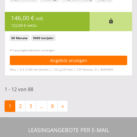
146,00 €
mtl.
122,69 € netto
60 Monate
5000 km/Jahr
Leasingkonditionen ein-/ausblenden
Angebot anzeigen
2
2
Neu | 5,4 l/100 km (komb.) | 122 g CO
/km | CO
-Klasse: D | #584900
1 - 12 von 88
1
2
3
…
8
»
LEASINGANGEBOTE PER E-MAIL