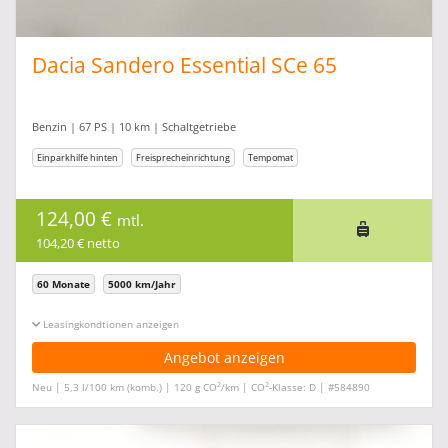
Dacia Sandero Essential SCe 65
Benzin | 67 PS | 10 km | Schaltgetriebe
Einparkhilfe hinten
Freisprecheinrichtung
Tempomat
124,00 €
mtl.
104,20 € netto
60 Monate
5000 km/Jahr
Leasingkonditionen ein-/ausblenden
Angebot anzeigen
2
2
Neu | 5,3 l/100 km (komb.) | 120 g CO
/km | CO
-Klasse: D | #584890