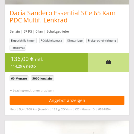
Dacia Sandero Essential SCe 65 Kam
PDC Multif. Lenkrad
Benzin | 67 PS | 0 km | Schaltgetriebe
Einparkhilfe hinten
Rückfahrkamera
Klimaanlage
Freisprecheinrichtung
Tempomat
136,00 €
mtl.
114,29 € netto
60 Monate
5000 km/Jahr
Leasingkonditionen ein-/ausblenden
Angebot anzeigen
2
2
Neu | 5,4 l/100 km (komb.) | 123 g CO
/km | CO
-Klasse: D | #584854