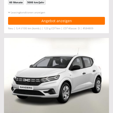
60 Monate
5000 km/Jahr
Leasingkonditionen ein-/ausblenden
Angebot anzeigen
2
2
Neu | 5,4 l/100 km (komb.) | 123 g CO
/km | CO
-Klasse: D | #584809