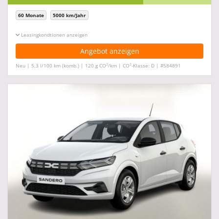
60 Monate
5000 km/Jahr
Leasingkonditionen ein-/ausblenden
Angebot anzeigen
2
2
Neu | 5,3 l/100 km (komb.) | 120 g CO
/km | CO
-Klasse: D | #584891