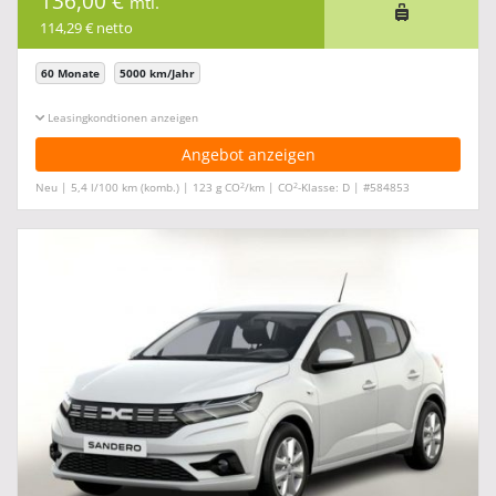
136,00 €
mtl.
114,29 € netto
60 Monate
5000 km/Jahr
Leasingkonditionen ein-/ausblenden
Angebot anzeigen
2
2
Neu | 5,4 l/100 km (komb.) | 123 g CO
/km | CO
-Klasse: D | #584853