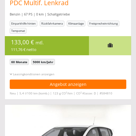
PDC Multif. Lenkrad
Benzin | 67 PS | 0 km | Schaltgetriebe
Einparkhilfe hinten
Rückfahrkamera
Klimaanlage
Freisprecheinrichtung
Tempomat
133,00 €
mtl.
111,76 € netto
60 Monate
5000 km/Jahr
Leasingkonditionen ein-/ausblenden
Angebot anzeigen
2
2
Neu | 5,4 l/100 km (komb.) | 123 g CO
/km | CO
-Klasse: D | #584810