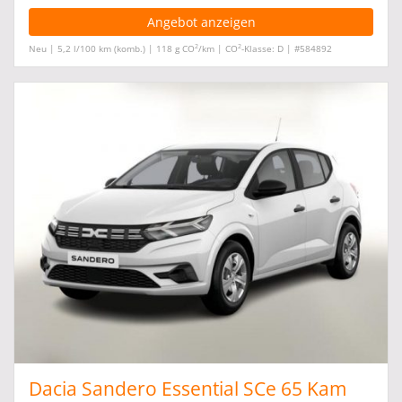
Angebot anzeigen
2
2
Neu | 5,2 l/100 km (komb.) | 118 g CO
/km | CO
-Klasse: D | #584892
Dacia Sandero Essential SCe 65 Kam