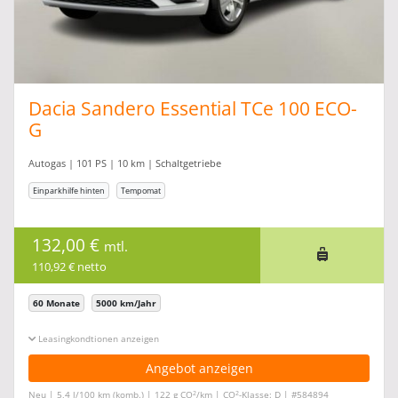
Dacia Sandero Essential TCe 100 ECO-
G
Autogas | 101 PS | 10 km | Schaltgetriebe
Einparkhilfe hinten
Tempomat
132,00 €
mtl.
110,92 € netto
60 Monate
5000 km/Jahr
Leasingkonditionen ein-/ausblenden
Angebot anzeigen
2
2
Neu | 5,4 l/100 km (komb.) | 122 g CO
/km | CO
-Klasse: D | #584894