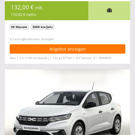
132,00 €
mtl.
110,92 € netto
60 Monate
5000 km/Jahr
Leasingkonditionen ein-/ausblenden
Angebot anzeigen
2
2
Neu | 5,4 l/100 km (komb.) | 122 g CO
/km | CO
-Klasse: D | #584895