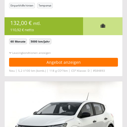
Einparkhilfe hinten
Tempomat
132,00 €
mtl.
110,92 € netto
60 Monate
5000 km/Jahr
Leasingkonditionen ein-/ausblenden
Angebot anzeigen
2
2
Neu | 5,2 l/100 km (komb.) | 118 g CO
/km | CO
-Klasse: D | #584893