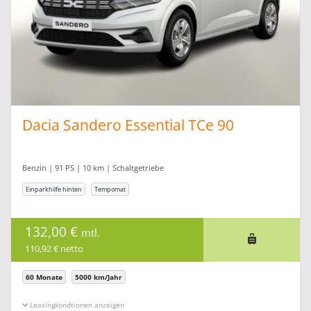
Dacia Sandero Essential TCe 90
Benzin | 91 PS | 10 km | Schaltgetriebe
Einparkhilfe hinten
Tempomat
132,00 €
mtl.
110,92 € netto
60 Monate
5000 km/Jahr
Leasingkonditionen ein-/ausblenden