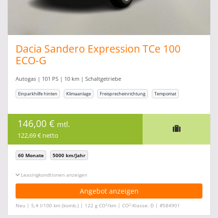
Dacia Sandero Expression TCe 100
ECO-G
Autogas | 101 PS | 10 km | Schaltgetriebe
Einparkhilfe hinten
Klimaanlage
Freisprecheinrichtung
Tempomat
146,00 €
mtl.
122,69 € netto
60 Monate
5000 km/Jahr
Leasingkonditionen ein-/ausblenden
Angebot anzeigen
2
2
Neu | 5,4 l/100 km (komb.) | 122 g CO
/km | CO
-Klasse: D | #584901