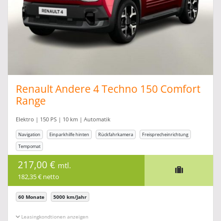
Renault Andere 4 Techno 150 Comfort
Range
Elektro | 150 PS | 10 km | Automatik
Navigation
Einparkhilfe hinten
Rückfahrkamera
Freisprecheinrichtung
Tempomat
217,00 €
mtl.
182,35 € netto
60 Monate
5000 km/Jahr
Leasingkonditionen ein-/ausblenden