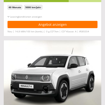
60 Monate
5000 km/Jahr
Leasingkonditionen ein-/ausblenden
Angebot anzeigen
2
2
Neu | 14,8 kWh/100 km (komb.) | 0 g CO
/km | CO
-Klasse: A | #585554