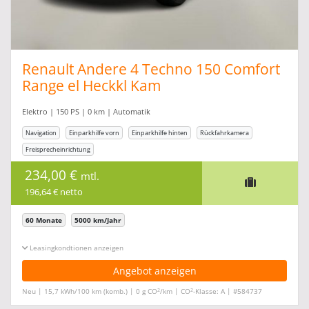
Renault Andere 4 Techno 150 Comfort
Range el Heckkl Kam
Elektro | 150 PS | 0 km | Automatik
Navigation
Einparkhilfe vorn
Einparkhilfe hinten
Rückfahrkamera
Freisprecheinrichtung
234,00 €
mtl.
196,64 € netto
60 Monate
5000 km/Jahr
Leasingkonditionen ein-/ausblenden
Angebot anzeigen
2
2
Neu | 15,7 kWh/100 km (komb.) | 0 g CO
/km | CO
-Klasse: A | #584737