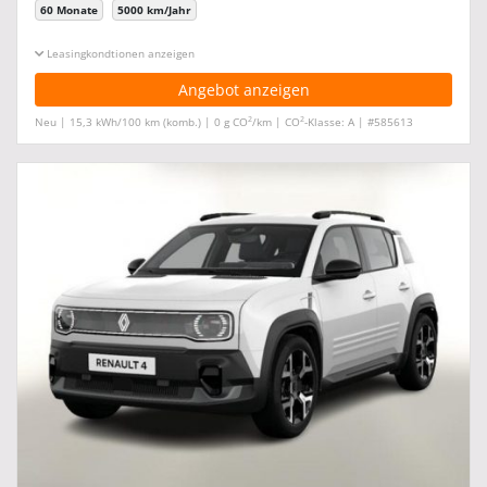
60 Monate
5000 km/Jahr
Leasingkonditionen ein-/ausblenden
Angebot anzeigen
2
2
Neu | 15,3 kWh/100 km (komb.) | 0 g CO
/km | CO
-Klasse: A | #585613