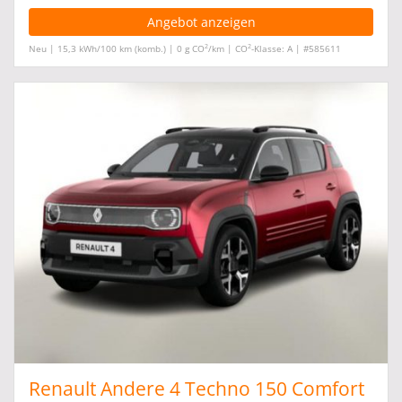
Angebot anzeigen
2
2
Neu | 15,3 kWh/100 km (komb.) | 0 g CO
/km | CO
-Klasse: A | #585611
Renault Andere 4 Techno 150 Comfort