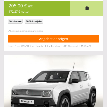
205,00 €
mtl.
172,27 € netto
60 Monate
5000 km/Jahr
Leasingkonditionen ein-/ausblenden
Angebot anzeigen
2
2
Neu | 15,3 kWh/100 km (komb.) | 0 g CO
/km | CO
-Klasse: A | #585609