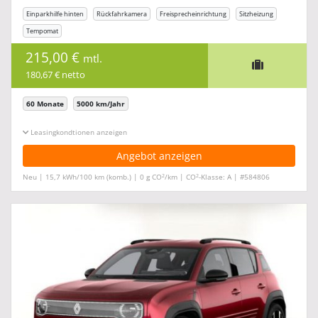
Einparkhilfe hinten
Rückfahrkamera
Freisprecheinrichtung
Sitzheizung
Tempomat
215,00 €
mtl.
180,67 € netto
60 Monate
5000 km/Jahr
Leasingkonditionen ein-/ausblenden
Angebot anzeigen
2
2
Neu | 15,7 kWh/100 km (komb.) | 0 g CO
/km | CO
-Klasse: A | #584806