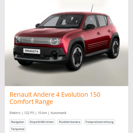
Renault Andere 4 Evolution 150
Comfort Range
Elektro | 122 PS | 10 km | Automatik
Navigation
Einparkhilfe hinten
Rückfahrkamera
Freisprecheinrichtung
Tempomat