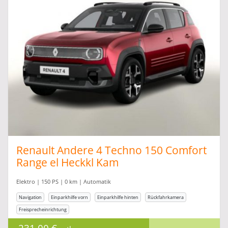
Renault Andere 4 Techno 150 Comfort
Range el Heckkl Kam
Elektro | 150 PS | 0 km | Automatik
Navigation
Einparkhilfe vorn
Einparkhilfe hinten
Rückfahrkamera
Freisprecheinrichtung