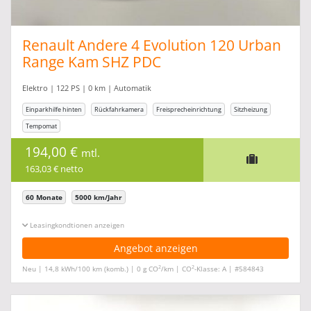
Renault Andere 4 Evolution 120 Urban
Range Kam SHZ PDC
Elektro | 122 PS | 0 km | Automatik
Einparkhilfe hinten
Rückfahrkamera
Freisprecheinrichtung
Sitzheizung
Tempomat
194,00 €
mtl.
163,03 € netto
60 Monate
5000 km/Jahr
Leasingkonditionen ein-/ausblenden
Angebot anzeigen
2
2
Neu | 14,8 kWh/100 km (komb.) | 0 g CO
/km | CO
-Klasse: A | #584843