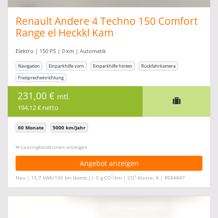
Renault Andere 4 Techno 150 Comfort
Range el Heckkl Kam
Elektro | 150 PS | 0 km | Automatik
Navigation
Einparkhilfe vorn
Einparkhilfe hinten
Rückfahrkamera
Freisprecheinrichtung
231,00 €
mtl.
194,12 € netto
60 Monate
5000 km/Jahr
Leasingkonditionen ein-/ausblenden
Angebot anzeigen
2
2
Neu | 15,7 kWh/100 km (komb.) | 0 g CO
/km | CO
-Klasse: A | #584847