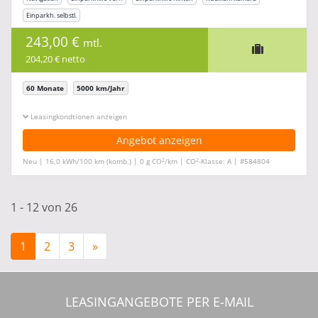
Einparkh. selbstl.
243,00 €
mtl.
204,20 € netto
60 Monate
5000 km/Jahr
Leasingkonditionen ein-/ausblenden
Angebot anzeigen
2
2
Neu | 16,0 kWh/100 km (komb.) | 0 g CO
/km | CO
-Klasse: A | #584804
1 - 12 von 26
1
2
3
»
LEASINGANGEBOTE PER E-MAIL