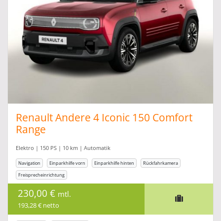
Renault Andere 4 Iconic 150 Comfort
Range
Elektro | 150 PS | 10 km | Automatik
Navigation
Einparkhilfe vorn
Einparkhilfe hinten
Rückfahrkamera
Freisprecheinrichtung
230,00 €
mtl.
193,28 € netto