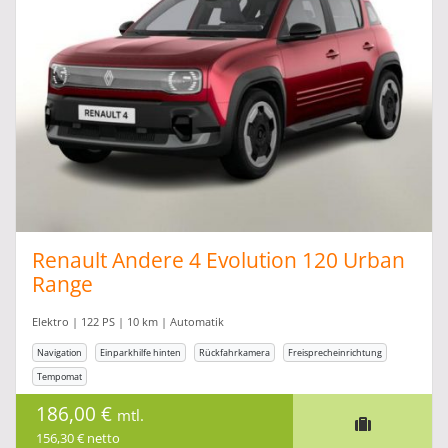
Renault Andere 4 Evolution 120 Urban
Range
Elektro | 122 PS | 10 km | Automatik
Navigation
Einparkhilfe hinten
Rückfahrkamera
Freisprecheinrichtung
Tempomat
186,00 €
mtl.
156,30 € netto