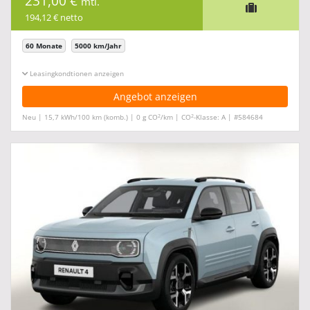
231,00 €
mtl.
194,12 € netto
60 Monate
5000 km/Jahr
Leasingkonditionen ein-/ausblenden
Angebot anzeigen
2
2
Neu | 15,7 kWh/100 km (komb.) | 0 g CO
/km | CO
-Klasse: A | #584684