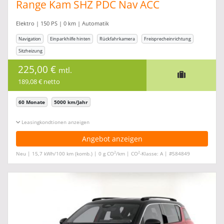
Range Kam SHZ PDC Nav ACC
Elektro | 150 PS | 0 km | Automatik
Navigation
Einparkhilfe hinten
Rückfahrkamera
Freisprecheinrichtung
Sitzheizung
225,00 €
mtl.
189,08 € netto
60 Monate
5000 km/Jahr
Leasingkonditionen ein-/ausblenden
Angebot anzeigen
2
2
Neu | 15,7 kWh/100 km (komb.) | 0 g CO
/km | CO
-Klasse: A | #584849