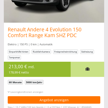
Renault Andere 4 Evolution 150
Comfort Range Kam SHZ PDC
Elektro | 150 PS | 0 km | Automatik
Einparkhilfe hinten
Rückfahrkamera
Freisprecheinrichtung
Sitzheizung
Tempomat
213,00 €
mtl.
178,99 € netto
60 Monate
5000 km/Jahr
Leasingkonditionen ein-/ausblenden
Angebot anzeigen
2
2
Neu | 15,7 kWh/100 km (komb.) | 0 g CO
/km | CO
-Klasse: A | #584845