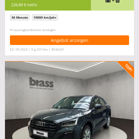
+
226,89 € netto
36 Monate
10000 km/Jahr
Leasingkonditionen ein-/ausblenden
Angebot anzeigen
2
EZ: 09.2023 | 0 g CO
/km | #536201