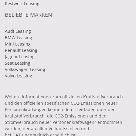
Geschäftskunden, die aus dem automobilen
Restwert Leasing
Maßanzug aussteigen möchten. Besonders die
BELIEBTE MARKEN
Optionsvielfalt, aktuelle Technik wie LED-Licht an
Front und Heck und die einfache Konnektivität zu
anderen Geräten sind gute Gründe, sich für ein
Audi Leasing
Q2 Leasing zu entscheiden. Und auch die
BMW Leasing
Mini Leasing
Positionierung des Fahrzeugs mit Fokus auf
Renault Leasing
Lifestyle und Urbanität machen den Audi Q2 zu
Jaguar Leasing
einem attraktiven Kandidaten im Feld der
Seat Leasing
kompakten SUVs.
Volkswagen Leasing
Volvo Leasing
Ihr Audi Q2 Leasing – Qualität auf
allen Wegen
Weitere Informationen zum offiziellen Kraftstoffverbrauch
Im Q2 Leasing bekommen Sie viele innovative
und den offiziellen spezifischen CO2-Emissionen neuer
Features in einem kompakten, durchgestylten
Personenkraftwagen können dem "
Leitfaden
über den
Paket. Die Fahrzeuge aus dem Q2 Leasing können
Kraftstoffverbrauch, die CO2-Emissionen und den
alle technisch und qualitativ problemlos mit
Stromverbrauch neuer Personenkraftwagen" entnommen
darüber liegenden Fahrzeugklassen mithalten.
werden, der an allen Verkaufsstellen und
Sie können aus einer breiten Auswahl an
bei
DAT
unentgeltlich erhältlich ist.