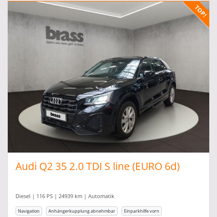
Audi Q2 35 2.0 TDI S line (EURO 6d)
Diesel | 116 PS | 24939 km | Automatik
Navigation
Anhängerkupplung abnehmbar
Einparkhilfe vorn