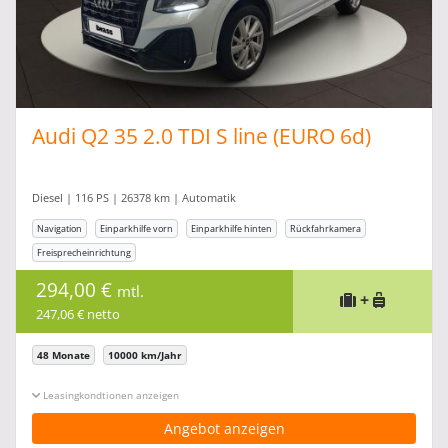
Audi Q2 35 2.0 TDI S line (EURO 6d)
Diesel | 116 PS | 26378 km | Automatik
Navigation
Einparkhilfe vorn
Einparkhilfe hinten
Rückfahrkamera
Freisprecheinrichtung
294,00 €
mtl.
+
247,06 € netto
48 Monate
10000 km/Jahr
Leasingkonditionen ein-/ausblenden
Angebot anzeigen