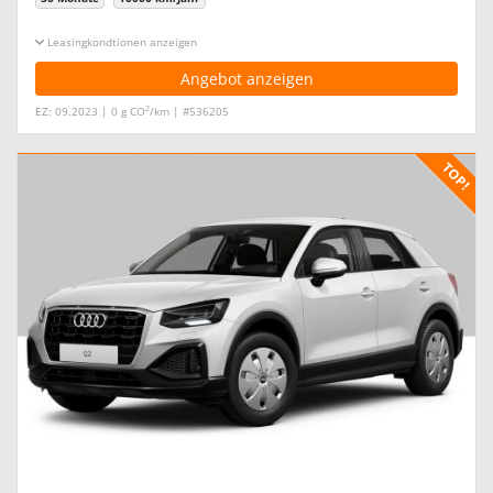
Leasingkonditionen ein-/ausblenden
Angebot anzeigen
2
EZ: 09.2023 | 0 g CO
/km | #536205