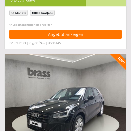
232,77 € netto
36 Monate
10000 km/Jahr
Leasingkonditionen ein-/ausblenden
Angebot anzeigen
2
EZ: 09.2023 | 0 g CO
/km | #536145