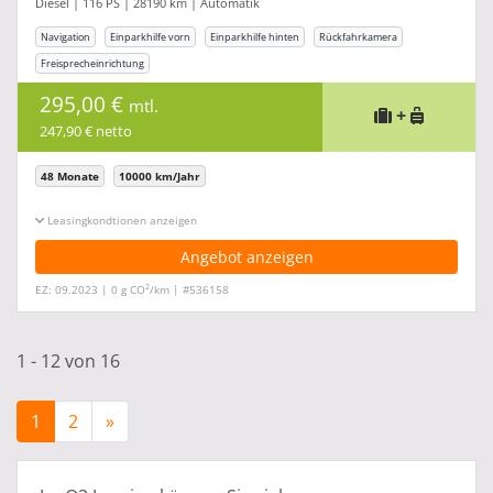
Diesel | 116 PS | 28190 km | Automatik
Navigation
Einparkhilfe vorn
Einparkhilfe hinten
Rückfahrkamera
Freisprecheinrichtung
295,00 €
mtl.
+
247,90 € netto
48 Monate
10000 km/Jahr
Leasingkonditionen ein-/ausblenden
Angebot anzeigen
2
EZ: 09.2023 | 0 g CO
/km | #536158
1 - 12 von 16
1
2
»