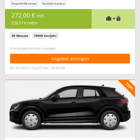
Einparkhilfe hinten
Rückfahrkamera
272,00 €
mtl.
+
228,57 € netto
36 Monate
10000 km/Jahr
Leasingkonditionen ein-/ausblenden
Angebot anzeigen
2
EZ: 09.2023 | 0 g CO
/km | #536128