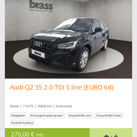
Audi Q2 35 2.0 TDI S line (EURO 6d)
Diesel | 116 PS | 18426 km | Automatik
Navigation
Anhängerkupplung starr
Einparkhilfe vorn
Einparkhilfe hinten
Rückfahrkamera
270,00 €
mtl.