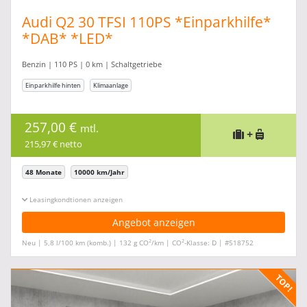
Audi Q2 30 TFSI 110PS *Einparkhilfe*
*DAB* *LED*
Benzin | 110 PS | 0 km | Schaltgetriebe
Einparkhilfe hinten
Klimaanlage
257,00 €
mtl.
+
215,97 € netto
48 Monate
10000 km/Jahr
Leasingkonditionen ein-/ausblenden
Angebot anzeigen
2
2
Neu | 5,8 l/100 km (komb.) | 132 g CO
/km | CO
-Klasse: D | #518752