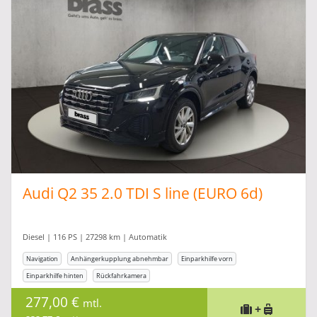
Audi Q2 35 2.0 TDI S line (EURO 6d)
Diesel | 116 PS | 27298 km | Automatik
Navigation
Anhängerkupplung abnehmbar
Einparkhilfe vorn
Einparkhilfe hinten
Rückfahrkamera
277,00 €
mtl.
+