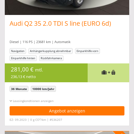
Audi Q2 35 2.0 TDI S line (EURO 6d)
Diesel | 116 PS | 23681 km | Automatik
Navigation
Anhängerkupplung abnehmbar
Einparkhilfe vorn
Einparkhilfe hinten
Rückfahrkamera
281,00 €
mtl.
+
236,13 € netto
36 Monate
10000 km/Jahr
Leasingkonditionen ein-/ausblenden
Angebot anzeigen
2
EZ: 09.2023 | 0 g CO
/km | #536207