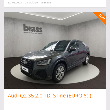
2
EZ: 09.2023 | 0 g CO
/km | #536202
Audi Q2 35 2.0 TDI S line (EURO 6d)