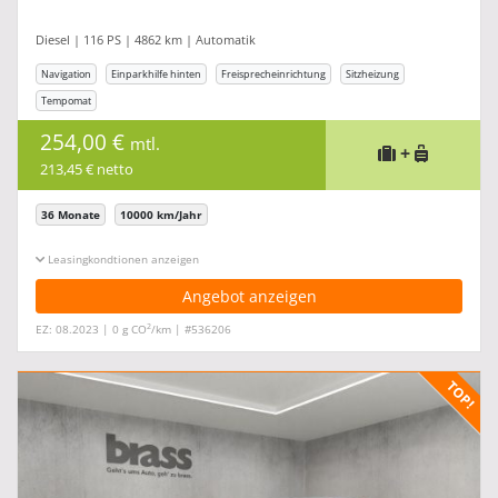
Diesel | 116 PS | 4862 km | Automatik
Navigation
Einparkhilfe hinten
Freisprecheinrichtung
Sitzheizung
Tempomat
254,00 €
mtl.
+
213,45 € netto
36 Monate
10000 km/Jahr
Leasingkonditionen ein-/ausblenden
Angebot anzeigen
2
EZ: 08.2023 | 0 g CO
/km | #536206