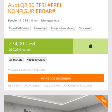
Audi Q2 30 TFSI #FREI
KONFIGURIERBAR#
Benzin | 110 PS | 0 km | Schaltgetriebe
Einparkhilfe hinten
Klimaanlage
Freisprecheinrichtung
Tempomat
274,00 €
mtl.
230,25 € netto
48 Monate
10000 km/Jahr
Leasingkonditionen ein-/ausblenden
Angebot anzeigen
2
2
Neu | 5,8 l/100 km (komb.) | 132 g CO
/km | CO
-Klasse: D | #524989