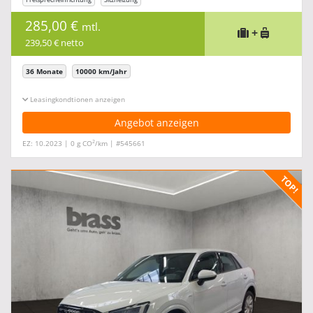
285,00 €
mtl.
+
239,50 € netto
36 Monate
10000 km/Jahr
Leasingkonditionen ein-/ausblenden
Angebot anzeigen
2
EZ: 10.2023 | 0 g CO
/km | #545661