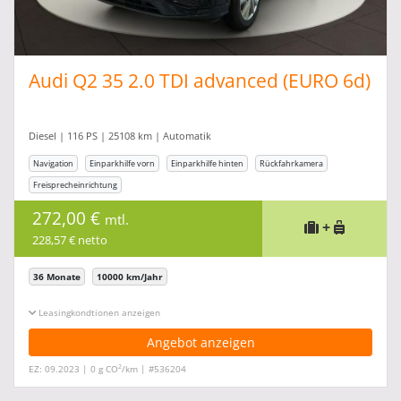
Audi Q2 35 2.0 TDI advanced (EURO 6d)
Diesel | 116 PS | 25108 km | Automatik
Navigation
Einparkhilfe vorn
Einparkhilfe hinten
Rückfahrkamera
Freisprecheinrichtung
272,00 €
mtl.
+
228,57 € netto
36 Monate
10000 km/Jahr
Leasingkonditionen ein-/ausblenden
Angebot anzeigen
2
EZ: 09.2023 | 0 g CO
/km | #536204