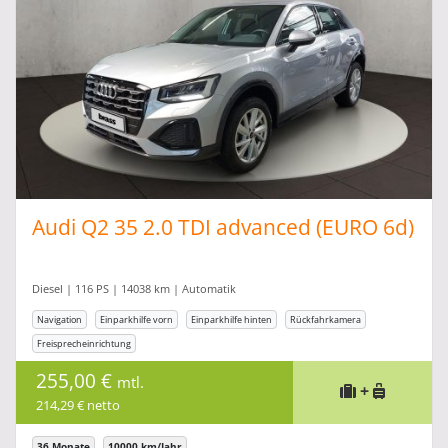
Audi Q2 35 2.0 TDI advanced (EURO 6d)
Diesel | 116 PS | 14038 km | Automatik
Navigation
Einparkhilfe vorn
Einparkhilfe hinten
Rückfahrkamera
Freisprecheinrichtung
255,00 €
mtl.
+
214,29 € netto
36 Monate
10000 km/Jahr