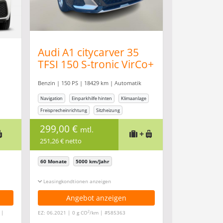
Audi A1 citycarver 35
TFSI 150 S-tronic VirCo+
AppC
Benzin | 150 PS | 18429 km | Automatik
Navigation
Einparkhilfe hinten
Klimaanlage
Freisprecheinrichtung
Sitzheizung
299,00 €
mtl.
+
251,26 € netto
60 Monate
5000 km/Jahr
Leasingkonditionen ein-/ausblenden
Angebot anzeigen
2
 |
EZ: 06.2021 | 0 g CO
/km | #585363