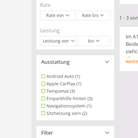
Rate
Rate von
Rate bis
1 - 3 vo
Leistung
Im A1
Leistung von
bis
Beid
sieht
aber 
weite
Ausstattung
Verfü
für E
Android Auto
(1)
Apple CarPlay
(1)
Bei d
Tempomat
(3)
Klass
Einparkhilfe hinten
(3)
Verbr
Navigationssystem
(1)
und m
Sitzheizung vorn
(2)
um St
Ihr
Filter