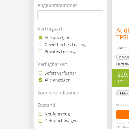
Angebotsnummer
Vertragsart
Audi
TFSI
Alle anzeigen
Scha
Gewerbliches Leasing
Benzin |
*DA
Privates Leasing
Einparkhi
Verfügbarkeit
Tempom
Sofort verfügbar
229
Alle anzeigen
192,44
Sonderkonditionen
48 Mon
Zustand
Leasin
Neufahrzeug
Gebrauchtwagen
Neu | 5,
2
CO
-Klas