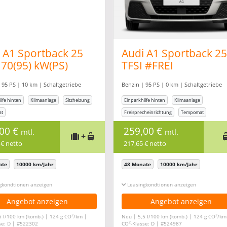
 A1 Sportback 25
Audi A1 Sportback 25
 70(95) kW(PS)
TFSI #FREI
ltgetriebe *USB*
KONFIGURIERBAR#
 95 PS | 10 km | Schaltgetriebe
Benzin | 95 PS | 0 km | Schaltgetriebe
B*
lfe hinten
Klimaanlage
Sitzheizung
Einparkhilfe hinten
Klimaanlage
at
Freisprecheinrichtung
Tempomat
,00 €
259,00 €
mtl.
mtl.
+
 € netto
217,65 € netto
ate
10000 km/Jahr
48 Monate
10000 km/Jahr
gkonditionen ein-/ausblenden
Leasingkonditionen ein-/ausblenden
Angebot anzeigen
Angebot anzeigen
2
2
5 l/100 km (komb.) | 124 g CO
/km |
Neu | 5,5 l/100 km (komb.) | 124 g CO
/km
2
se: D | #522302
CO
-Klasse: D | #524987