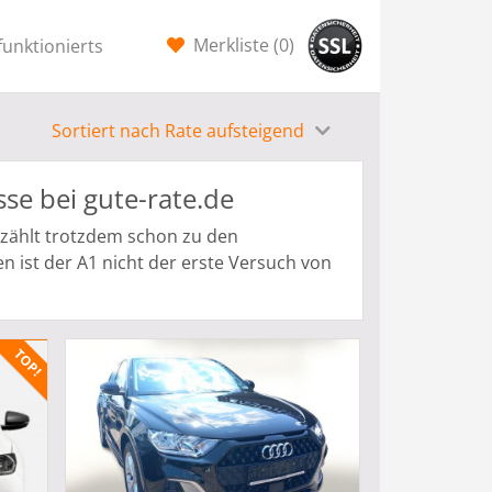
Merkliste (
0
)
funktionierts
Sortiert nach Rate aufsteigend
se bei gute-rate.de
 zählt trotzdem schon zu den
 ist der A1 nicht der erste Versuch von
r Jahre brachte der Hersteller den Audi
 wurde und nur wenige Jahre verkauft
die höheren Fahrzeugklassen und es
umen erschien, der sich eine Plattform
nenz und mit den Erfahrungen des ersten
ung der fahrdynamischen Ansprüche und
en Ingolstädter, sich im engen