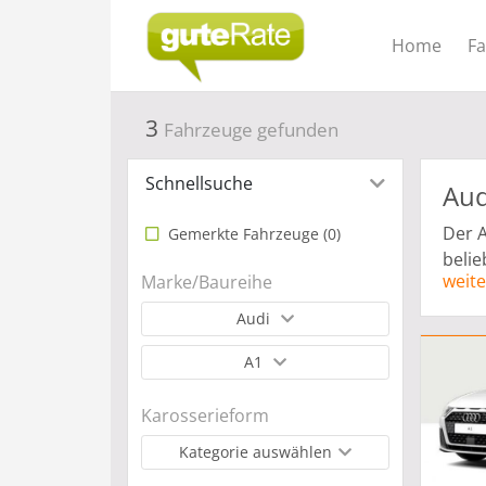
Home
F
3
Fahrzeuge gefunden
Schnellsuche
Aud
Der A
Gemerkte Fahrzeuge (
0
)
belie
weite
Marke/Baureihe
Audi,
50 he
Audi
wurde
A1
dauer
mit d
Karosserieform
A2 Mo
die M
Kategorie auswählen
Wett