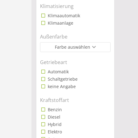
Kompa
Klimatisierung
hat A
des P
Klimaautomatik
Wert 
Klimaanlage
Leasi
Außenfarbe
Der
Farbe auswählen
Auf g
durch
Getriebeart
Sie n
Automatik
möcht
Schaltgetriebe
keine Angabe
Sie 
Wenn 
Kraftstoffart
Netzw
Benzin
Spre
Diesel
Hybrid
Elektro