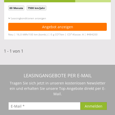
60 Monate
7500 km/Jahr
Leasingkonditionen ein-/ausblenden
Angebot anzeigen
2
2
Neu | 16,0 kWh/100 km (komb.) | 0 g CO
/km | CO
-Klasse: A | #484200
1 - 1 von 1
LEASINGANGEBOTE PER E-MAIL
Tragen Sie sich jetzt in unseren kostenlosen Newsletter
ein und erhalten Sie unsere Top-Angebote direkt per E-
Mail.