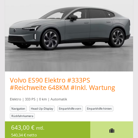
Volvo ES90 Elektro #333PS
#Reichweite 648KM #Inkl. Wartung
Verschleiss
Elektro | 333 PS | 0 km | Automatik
Navigation
Head-Up-Display
Einparkhilfe vorn
Einparkhilfe hinten
Rückfahrkamera
643,00 €
mtl.
540,34 € netto