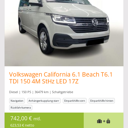
Volkswagen California 6.1 Beach T6.1
TDI 150 4M StHz LED 17Z
Diesel | 150 PS | 36479 km | Schaltgetriebe
Navigation
Anhängerkupplung starr
Einparkhilfe vorn
Einparkhilfe hinten
Rückfahrkamera
742,00 €
mtl.
+
623,53 € netto