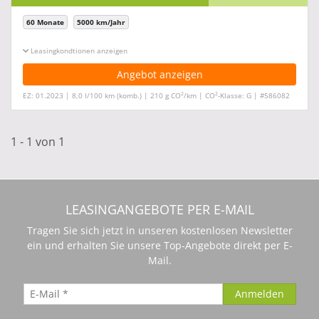
60 Monate
5000 km/Jahr
Leasingkonditionen ein-/ausblenden
Angebot anzeigen
2
2
EZ: 01.2023 | 8,0 l/100 km (komb.) | 210 g CO
/km | CO
-Klasse: G | #586082
1 - 1 von 1
LEASINGANGEBOTE PER E-MAIL
Tragen Sie sich jetzt in unseren kostenlosen Newsletter
ein und erhalten Sie unsere Top-Angebote direkt per E-
Mail.