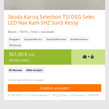
Skoda Karoq Selection TSI DSG Selec
LED Nav Kam SHZ SunS Kessy
Benzin | 150 PS | 10 km | Automatik
Navigation
Einparkhilfe vorn
Einparkhilfe hinten
Rückfahrkamera
Sitzheizung
361,00 €
mtl.
+
303,36 € netto
60 Monate
5000 km/Jahr
Leasingkonditionen ein-/ausblenden
Angebot anzeigen
2
2
EZ: 06.2025 | 6,1 l/100 km (komb.) | 139 g CO
/km | CO
-Klasse: E | #585492