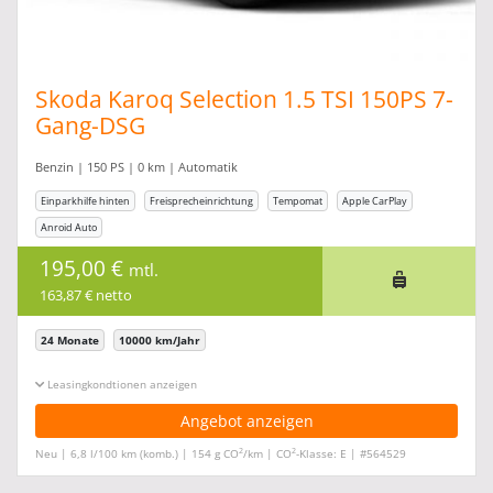
Skoda Karoq Selection 1.5 TSI 150PS 7-
Gang-DSG
#Privatkundenkundenaktion
Benzin | 150 PS | 0 km | Automatik
Einparkhilfe hinten
Freisprecheinrichtung
Tempomat
Apple CarPlay
Anroid Auto
195,00 €
mtl.
163,87 € netto
24 Monate
10000 km/Jahr
Leasingkonditionen ein-/ausblenden
Angebot anzeigen
2
2
Neu | 6,8 l/100 km (komb.) | 154 g CO
/km | CO
-Klasse: E | #564529