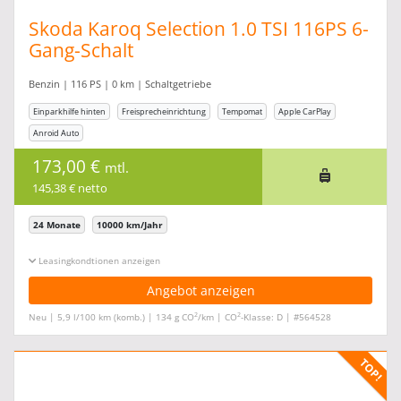
Skoda Karoq Selection 1.0 TSI 116PS 6-
Gang-Schalt
#Privatkundenkundenaktion
Benzin | 116 PS | 0 km | Schaltgetriebe
Einparkhilfe hinten
Freisprecheinrichtung
Tempomat
Apple CarPlay
Anroid Auto
173,00 €
mtl.
145,38 € netto
24 Monate
10000 km/Jahr
Leasingkonditionen ein-/ausblenden
Angebot anzeigen
2
2
Neu | 5,9 l/100 km (komb.) | 134 g CO
/km | CO
-Klasse: D | #564528