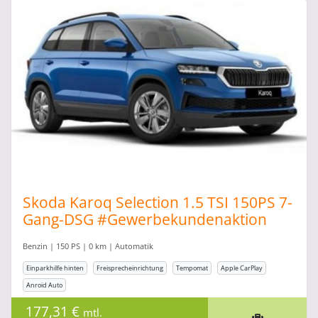
Skoda Karoq Selection 1.5 TSI 150PS 7-
Gang-DSG #Gewerbekundenaktion
Benzin | 150 PS | 0 km | Automatik
Einparkhilfe hinten
Freisprecheinrichtung
Tempomat
Apple CarPlay
Anroid Auto
177,31 €
mtl.