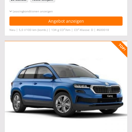
Leasingkonditionen ein-/ausblenden
Angebot anzeigen
2
2
Neu | 5,0 l/100 km (komb.) | 134 g CO
/km | CO
-Klasse: D | #600018