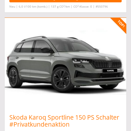
2
2
Neu | 6,0 l/100 km (komb.) | 137 g CO
/km | CO
-Klasse: E | #550796
Skoda Karoq Sportline 150 PS Schalter
#Privatkundenaktion