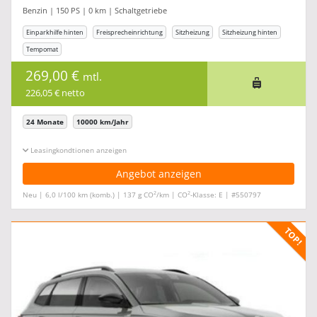
Benzin | 150 PS | 0 km | Schaltgetriebe
Einparkhilfe hinten
Freisprecheinrichtung
Sitzheizung
Sitzheizung hinten
Tempomat
269,00 €
mtl.
226,05 € netto
24 Monate
10000 km/Jahr
Leasingkonditionen ein-/ausblenden
Angebot anzeigen
2
2
Neu | 6,0 l/100 km (komb.) | 137 g CO
/km | CO
-Klasse: E | #550797