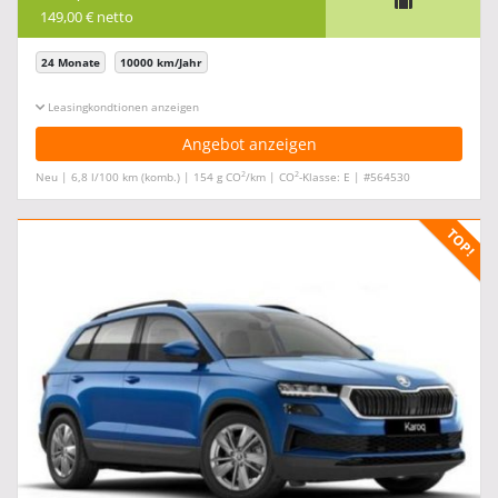
149,00 € netto
24 Monate
10000 km/Jahr
Leasingkonditionen ein-/ausblenden
Angebot anzeigen
2
2
Neu | 6,8 l/100 km (komb.) | 154 g CO
/km | CO
-Klasse: E | #564530