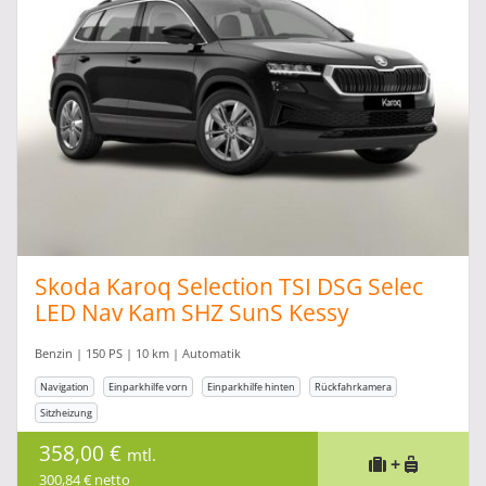
Skoda Karoq Selection TSI DSG Selec
LED Nav Kam SHZ SunS Kessy
Benzin | 150 PS | 10 km | Automatik
Navigation
Einparkhilfe vorn
Einparkhilfe hinten
Rückfahrkamera
Sitzheizung
358,00 €
mtl.
+
300,84 € netto