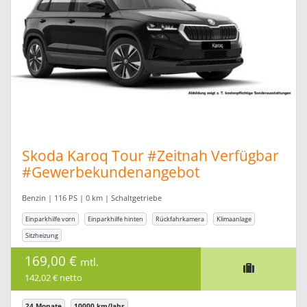
Skoda Karoq Tour #Zeitnah Verfügbar
#Gewerbekundenangebot
Benzin | 116 PS | 0 km | Schaltgetriebe
Einparkhilfe vorn
Einparkhilfe hinten
Rückfahrkamera
Klimaanlage
Sitzheizung
169,00 €
mtl.
142,02 € netto
24 Monate
10000 km/Jahr