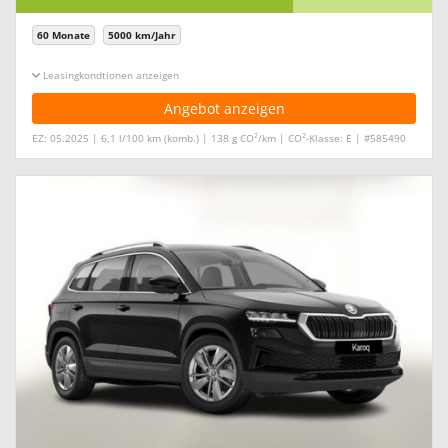
60 Monate
5000 km/Jahr
Leasingkonditionen ein-/ausblenden
Angebot anzeigen
2
2
EZ: 05.2025 | 6,1 l/100 km (komb.) | 138 g CO
/km | CO
-Klasse: E | #585490