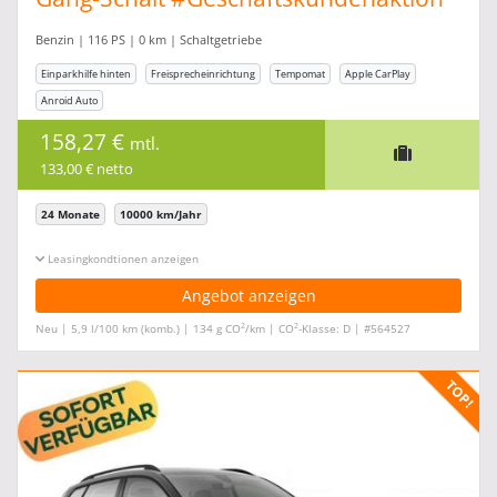
Benzin | 116 PS | 0 km | Schaltgetriebe
Einparkhilfe hinten
Freisprecheinrichtung
Tempomat
Apple CarPlay
Anroid Auto
158,27 €
mtl.
133,00 € netto
24 Monate
10000 km/Jahr
Leasingkonditionen ein-/ausblenden
Angebot anzeigen
2
2
Neu | 5,9 l/100 km (komb.) | 134 g CO
/km | CO
-Klasse: D | #564527