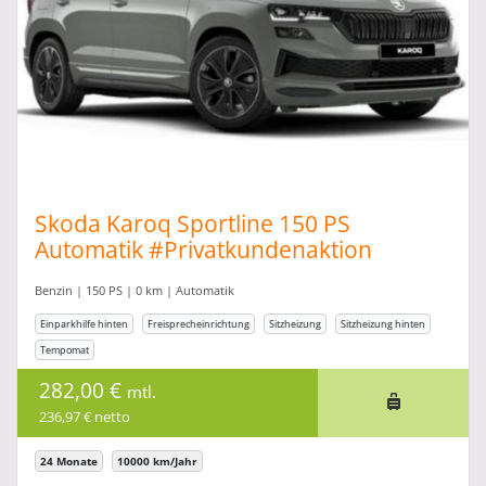
Skoda Karoq Sportline 150 PS
Automatik #Privatkundenaktion
Benzin | 150 PS | 0 km | Automatik
Einparkhilfe hinten
Freisprecheinrichtung
Sitzheizung
Sitzheizung hinten
Tempomat
282,00 €
mtl.
236,97 € netto
24 Monate
10000 km/Jahr