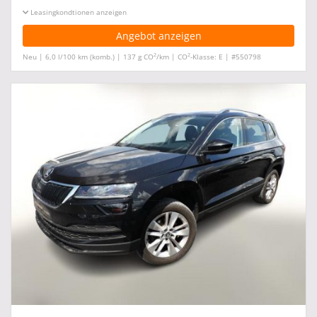
Leasingkonditionen ein-/ausblenden
Angebot anzeigen
2
2
Neu | 6,0 l/100 km (komb.) | 137 g CO
/km | CO
-Klasse: E | #550798