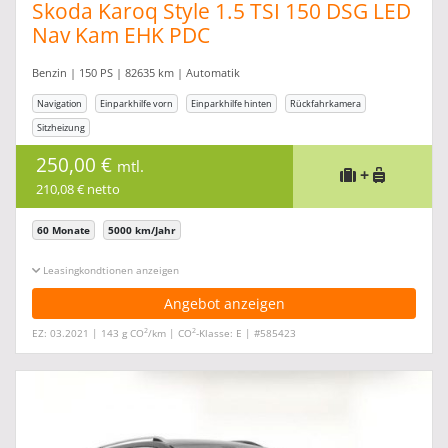
Skoda Karoq Style 1.5 TSI 150 DSG LED
Nav Kam EHK PDC
Benzin | 150 PS | 82635 km | Automatik
Navigation
Einparkhilfe vorn
Einparkhilfe hinten
Rückfahrkamera
Sitzheizung
250,00 €
mtl.
+
210,08 € netto
60 Monate
5000 km/Jahr
Leasingkonditionen ein-/ausblenden
Angebot anzeigen
2
2
EZ: 03.2021 | 143 g CO
/km | CO
-Klasse: E | #585423