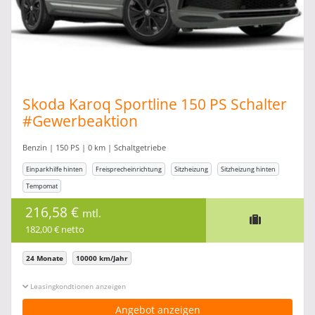
Skoda Karoq Sportline 150 PS Schalter
#Gewerbeaktion
Benzin | 150 PS | 0 km | Schaltgetriebe
Einparkhilfe hinten
Freisprecheinrichtung
Sitzheizung
Sitzheizung hinten
Tempomat
216,58 €
mtl.
182,00 € netto
24 Monate
10000 km/Jahr
Leasingkonditionen ein-/ausblenden
Angebot anzeigen