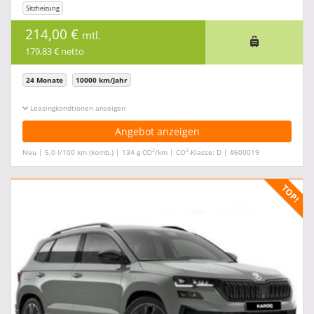
Sitzheizung
214,00 €
mtl.
179,83 € netto
24 Monate
10000 km/Jahr
Leasingkonditionen ein-/ausblenden
Angebot anzeigen
2
2
Neu | 5,0 l/100 km (komb.) | 134 g CO
/km | CO
-Klasse: D | #600019