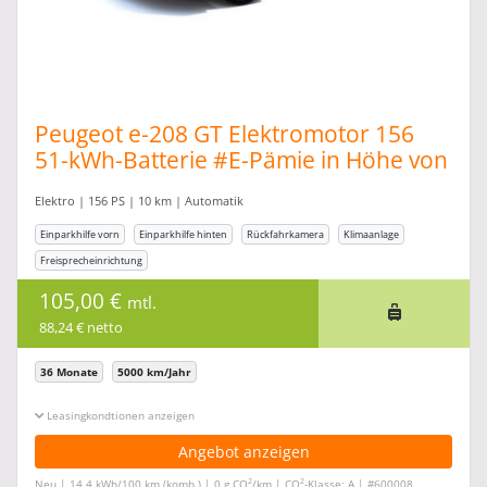
Peugeot e-208 GT Elektromotor 156
51-kWh-Batterie #E-Pämie in Höhe von
6.000,00
Elektro | 156 PS | 10 km | Automatik
Einparkhilfe vorn
Einparkhilfe hinten
Rückfahrkamera
Klimaanlage
Freisprecheinrichtung
105,00 €
mtl.
88,24 € netto
36 Monate
5000 km/Jahr
Leasingkonditionen ein-/ausblenden
Angebot anzeigen
2
2
Neu | 14,4 kWh/100 km (komb.) | 0 g CO
/km | CO
-Klasse: A | #600008