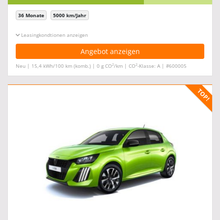
36 Monate
5000 km/Jahr
Leasingkonditionen ein-/ausblenden
Angebot anzeigen
2
2
Neu | 15,4 kWh/100 km (komb.) | 0 g CO
/km | CO
-Klasse: A | #600005