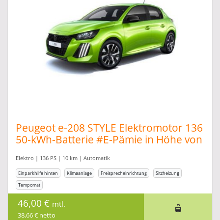
Peugeot e-208 STYLE Elektromotor 136
50-kWh-Batterie #E-Pämie in Höhe von
6.000,00
Elektro | 136 PS | 10 km | Automatik
Einparkhilfe hinten
Klimaanlage
Freisprecheinrichtung
Sitzheizung
Tempomat
46,00 €
mtl.
38,66 € netto