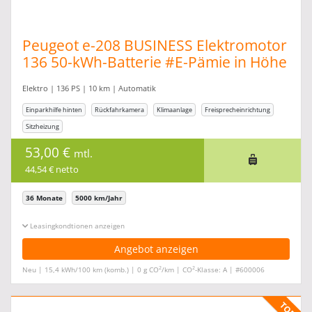
Peugeot e-208 BUSINESS Elektromotor
136 50-kWh-Batterie #E-Pämie in Höhe
von 6.000,00
Elektro | 136 PS | 10 km | Automatik
Einparkhilfe hinten
Rückfahrkamera
Klimaanlage
Freisprecheinrichtung
Sitzheizung
53,00 €
mtl.
44,54 € netto
36 Monate
5000 km/Jahr
Leasingkonditionen ein-/ausblenden
Angebot anzeigen
2
2
Neu | 15,4 kWh/100 km (komb.) | 0 g CO
/km | CO
-Klasse: A | #600006