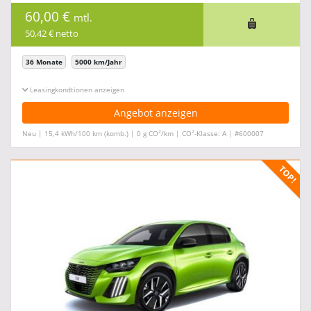
60,00 €
mtl.
50,42 € netto
36 Monate
5000 km/Jahr
Leasingkonditionen ein-/ausblenden
Angebot anzeigen
2
2
Neu | 15,4 kWh/100 km (komb.) | 0 g CO
/km | CO
-Klasse: A | #600007