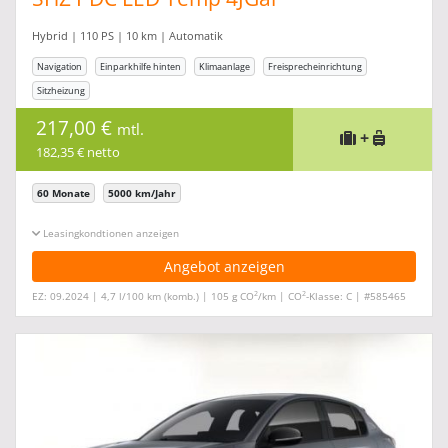
Hybrid | 110 PS | 10 km | Automatik
Navigation
Einparkhilfe hinten
Klimaanlage
Freisprecheinrichtung
Sitzheizung
217,00 €
mtl.
+
182,35 € netto
60 Monate
5000 km/Jahr
Leasingkonditionen ein-/ausblenden
Angebot anzeigen
2
2
EZ: 09.2024 | 4,7 l/100 km (komb.) | 105 g CO
/km | CO
-Klasse: C | #585465