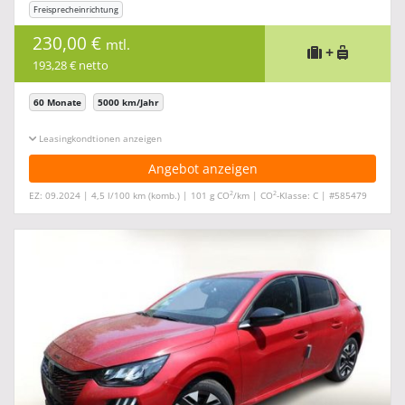
Freisprecheinrichtung
230,00 €
mtl.
+
193,28 € netto
60 Monate
5000 km/Jahr
Leasingkonditionen ein-/ausblenden
Angebot anzeigen
2
2
EZ: 09.2024 | 4,5 l/100 km (komb.) | 101 g CO
/km | CO
-Klasse: C | #585479