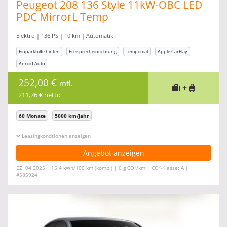
Peugeot 208 136 Style 11kW-OBC LED
PDC MirrorL Temp
Elektro | 136 PS | 10 km | Automatik
Einparkhilfe hinten
Freisprecheinrichtung
Tempomat
Apple CarPlay
Anroid Auto
252,00 €
mtl.
+
211,76 € netto
60 Monate
5000 km/Jahr
Leasingkonditionen ein-/ausblenden
Angebot anzeigen
2
2
EZ: 04.2025 | 15,4 kWh/100 km (komb.) | 0 g CO
/km | CO
-Klasse: A |
#585924