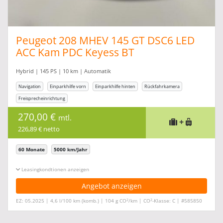
Peugeot 208 MHEV 145 GT DSC6 LED
ACC Kam PDC Keyess BT
Hybrid | 145 PS | 10 km | Automatik
Navigation
Einparkhilfe vorn
Einparkhilfe hinten
Rückfahrkamera
Freisprecheinrichtung
270,00 €
mtl.
+
226,89 € netto
60 Monate
5000 km/Jahr
Leasingkonditionen ein-/ausblenden
Angebot anzeigen
2
2
EZ: 05.2025 | 4,6 l/100 km (komb.) | 104 g CO
/km | CO
-Klasse: C | #585850