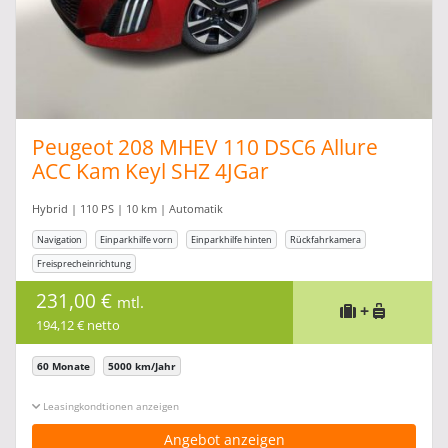
Peugeot 208 MHEV 110 DSC6 Allure
ACC Kam Keyl SHZ 4JGar
Hybrid | 110 PS | 10 km | Automatik
Navigation
Einparkhilfe vorn
Einparkhilfe hinten
Rückfahrkamera
Freisprecheinrichtung
231,00 €
mtl.
+
194,12 € netto
60 Monate
5000 km/Jahr
Leasingkonditionen ein-/ausblenden
Angebot anzeigen