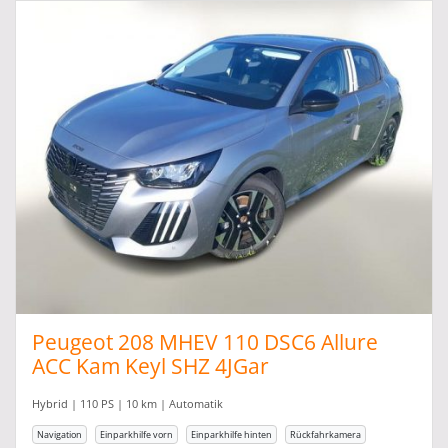
Peugeot 208 MHEV 110 DSC6 Allure
ACC Kam Keyl SHZ 4JGar
Hybrid | 110 PS | 10 km | Automatik
Navigation
Einparkhilfe vorn
Einparkhilfe hinten
Rückfahrkamera