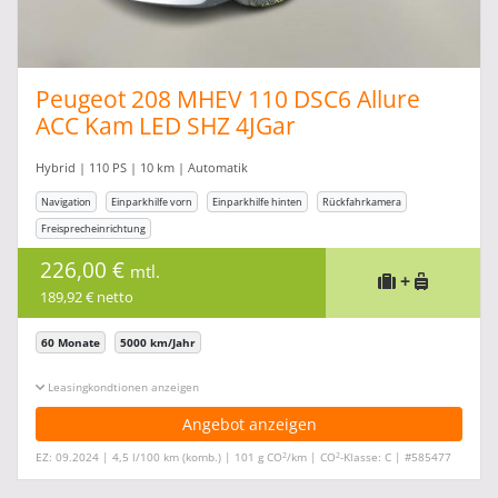
Peugeot 208 MHEV 110 DSC6 Allure
ACC Kam LED SHZ 4JGar
Hybrid | 110 PS | 10 km | Automatik
Navigation
Einparkhilfe vorn
Einparkhilfe hinten
Rückfahrkamera
Freisprecheinrichtung
226,00 €
mtl.
+
189,92 € netto
60 Monate
5000 km/Jahr
Leasingkonditionen ein-/ausblenden
Angebot anzeigen
2
2
EZ: 09.2024 | 4,5 l/100 km (komb.) | 101 g CO
/km | CO
-Klasse: C | #585477