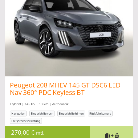
Peugeot 208 MHEV 145 GT DSC6 LED
Nav 360° PDC Keyless BT
Hybrid | 145 PS | 10 km | Automatik
Navigation
Einparkhilfe vorn
Einparkhilfe hinten
Rückfahrkamera
Freisprecheinrichtung
270,00 €
mtl.
+