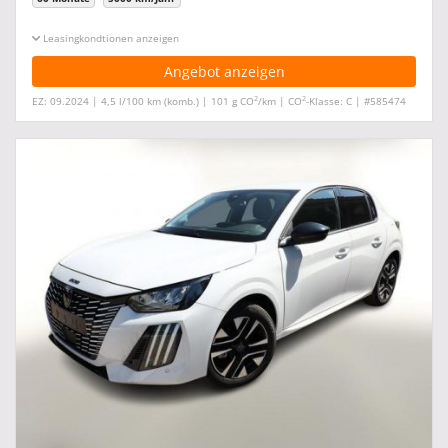
Leasingkonditionen ein-/ausblenden
Angebot anzeigen
2
2
EZ: 09.2024 | 4,5 l/100 km (komb.) | 101 g CO
/km | CO
-Klasse: C | #585474