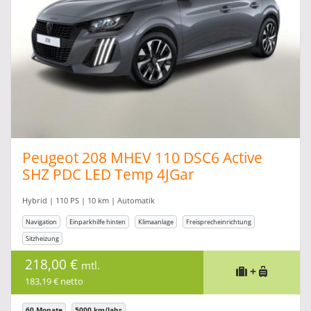
Peugeot 208 MHEV 110 DSC6 Active
SHZ PDC LED Temp 4JGar
Hybrid | 110 PS | 10 km | Automatik
Navigation
Einparkhilfe hinten
Klimaanlage
Freisprecheinrichtung
Sitzheizung
218,00 €
mtl.
+
183,19 € netto
60 Monate
5000 km/Jahr