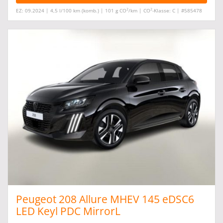
2
2
EZ: 09.2024 | 4,5 l/100 km (komb.) | 101 g CO
/km | CO
-Klasse: C | #585478
Peugeot 208 Allure MHEV 145 eDSC6
LED Keyl PDC MirrorL