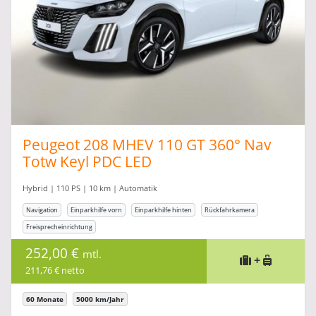
Peugeot 208 MHEV 110 GT 360° Nav
Totw Keyl PDC LED
Hybrid | 110 PS | 10 km | Automatik
Navigation
Einparkhilfe vorn
Einparkhilfe hinten
Rückfahrkamera
Freisprecheinrichtung
252,00 €
mtl.
+
211,76 € netto
60 Monate
5000 km/Jahr