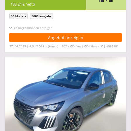
+
188,24 € netto
60 Monate
5000 km/Jahr
Leasingkonditionen ein-/ausblenden
Angebot anzeigen
2
2
EZ: 04.2025 | 4,5 l/100 km (komb.) | 102 g CO
/km | CO
-Klasse: C | #586101