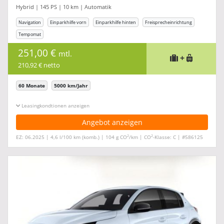
Hybrid | 145 PS | 10 km | Automatik
Navigation
Einparkhilfe vorn
Einparkhilfe hinten
Freisprecheinrichtung
Tempomat
251,00 €
mtl.
+
210,92 € netto
60 Monate
5000 km/Jahr
Leasingkonditionen ein-/ausblenden
Angebot anzeigen
2
2
EZ: 06.2025 | 4,6 l/100 km (komb.) | 104 g CO
/km | CO
-Klasse: C | #586125