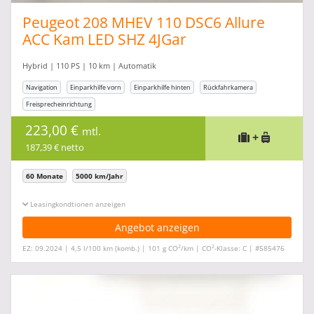
Peugeot 208 MHEV 110 DSC6 Allure
ACC Kam LED SHZ 4JGar
Hybrid | 110 PS | 10 km | Automatik
Navigation
Einparkhilfe vorn
Einparkhilfe hinten
Rückfahrkamera
Freisprecheinrichtung
223,00 €
mtl.
+
187,39 € netto
60 Monate
5000 km/Jahr
Leasingkonditionen ein-/ausblenden
Angebot anzeigen
2
2
EZ: 09.2024 | 4,5 l/100 km (komb.) | 101 g CO
/km | CO
-Klasse: C | #585476