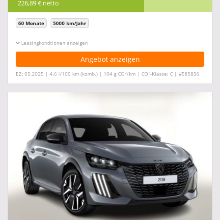
226,89 € netto
60 Monate
5000 km/Jahr
Leasingkonditionen ein-/ausblenden
Angebot anzeigen
2
2
EZ: 05.2025 | 4,6 l/100 km (komb.) | 104 g CO
/km | CO
-Klasse: C | #585856