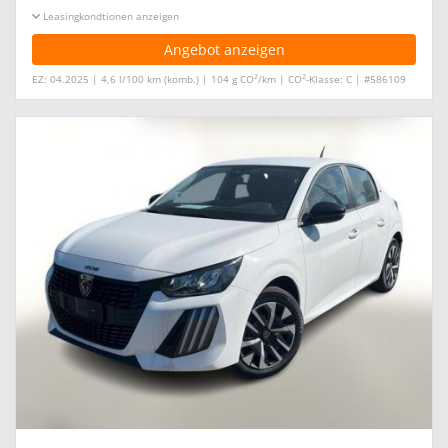
Leasingkonditionen ein-/ausblenden
Angebot anzeigen
2
2
EZ: 04.2025 | 4,6 l/100 km (komb.) | 104 g CO
/km | CO
-Klasse: C | #586109