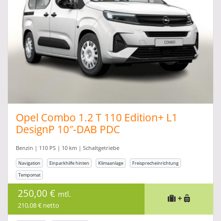
Opel Combo 1.2 T 110 Edition+ L1
DesignP 10″-DAB PDC
Benzin | 110 PS | 10 km | Schaltgetriebe
Navigation
Einparkhilfe hinten
Klimaanlage
Freisprecheinrichtung
Tempomat
250,00 €
mtl.
+
210,08 € netto