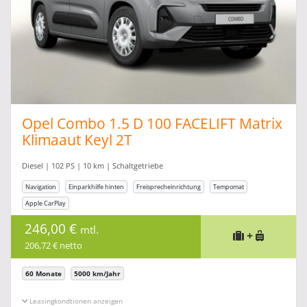
Opel Combo 1.5 D 100 FACELIFT Matrix
Klimaaut Keyl 2T
Diesel | 102 PS | 10 km | Schaltgetriebe
Navigation
Einparkhilfe hinten
Freisprecheinrichtung
Tempomat
Apple CarPlay
246,00 €
mtl.
+
206,72 € netto
60 Monate
5000 km/Jahr
Leasingkonditionen ein-/ausblenden