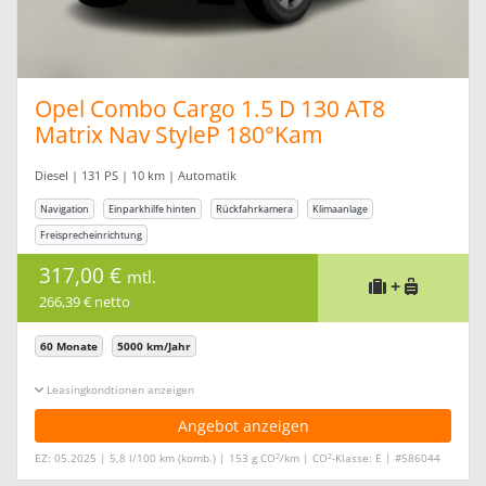
Opel Combo Cargo 1.5 D 130 AT8
Matrix Nav StyleP 180°Kam
Diesel | 131 PS | 10 km | Automatik
Navigation
Einparkhilfe hinten
Rückfahrkamera
Klimaanlage
Freisprecheinrichtung
317,00 €
mtl.
+
266,39 € netto
60 Monate
5000 km/Jahr
Leasingkonditionen ein-/ausblenden
Angebot anzeigen
2
2
EZ: 05.2025 | 5,8 l/100 km (komb.) | 153 g CO
/km | CO
-Klasse: E | #586044