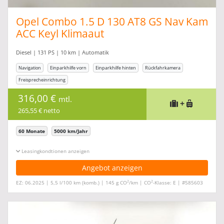
Opel Combo 1.5 D 130 AT8 GS Nav Kam
ACC Keyl Klimaaut
Diesel | 131 PS | 10 km | Automatik
Navigation
Einparkhilfe vorn
Einparkhilfe hinten
Rückfahrkamera
Freisprecheinrichtung
316,00 €
mtl.
+
265,55 € netto
60 Monate
5000 km/Jahr
Leasingkonditionen ein-/ausblenden
Angebot anzeigen
2
2
EZ: 06.2025 | 5,5 l/100 km (komb.) | 145 g CO
/km | CO
-Klasse: E | #585603