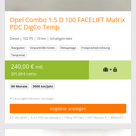
Opel Combo 1.5 D 100 FACELIFT Matrix
PDC DigCo Temp
Diesel | 102 PS | 10 km | Schaltgetriebe
Navigation
Einparkhilfe hinten
Klimaanlage
Freisprecheinrichtung
Tempomat
240,00 €
mtl.
+
201,68 € netto
60 Monate
5000 km/Jahr
Leasingkonditionen ein-/ausblenden
Angebot anzeigen
2
2
EZ: 04.2025 | 5,3 l/100 km (komb.) | 138 g CO
/km | CO
-Klasse: E | #585872