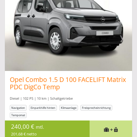
Opel Combo 1.5 D 100 FACELIFT Matrix
PDC DigCo Temp
Diesel | 102 PS | 10 km | Schaltgetriebe
Navigation
Einparkhilfe hinten
Klimaanlage
Freisprecheinrichtung
Tempomat
240,00 €
mtl.
+
201,68 € netto