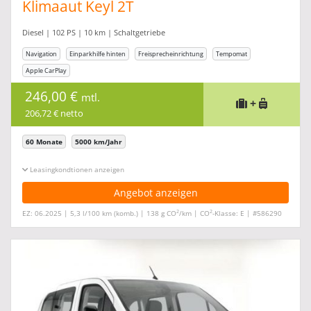
Klimaaut Keyl 2T
Diesel | 102 PS | 10 km | Schaltgetriebe
Navigation
Einparkhilfe hinten
Freisprecheinrichtung
Tempomat
Apple CarPlay
246,00 €
mtl.
+
206,72 € netto
60 Monate
5000 km/Jahr
Leasingkonditionen ein-/ausblenden
Angebot anzeigen
2
2
EZ: 06.2025 | 5,3 l/100 km (komb.) | 138 g CO
/km | CO
-Klasse: E | #586290