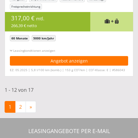
Freisprecheinrichtung
317,00 €
mtl.
+
266,39 € netto
60 Monate
5000 km/Jahr
Leasingkonditionen ein-/ausblenden
Angebot anzeigen
2
2
EZ: 05.2025 | 5,8 l/100 km (komb.) | 153 g CO
/km | CO
-Klasse: E | #586043
1 - 12 von 17
1
2
»
LEASINGANGEBOTE PER E-MAIL