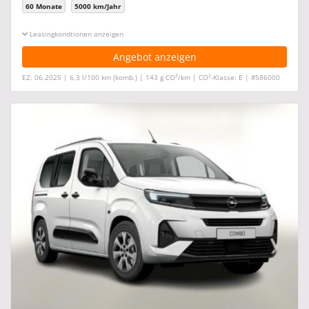
60 Monate
5000 km/Jahr
Leasingkonditionen ein-/ausblenden
Angebot anzeigen
2
2
EZ: 06.2025 | 6,3 l/100 km (komb.) | 143 g CO
/km | CO
-Klasse: E | #586000