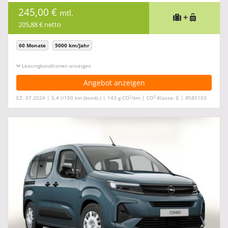
245,00 €
mtl.
+
205,88 € netto
60 Monate
5000 km/Jahr
Leasingkonditionen ein-/ausblenden
Angebot anzeigen
2
2
EZ: 07.2024 | 5,4 l/100 km (komb.) | 143 g CO
/km | CO
-Klasse: E | #585103