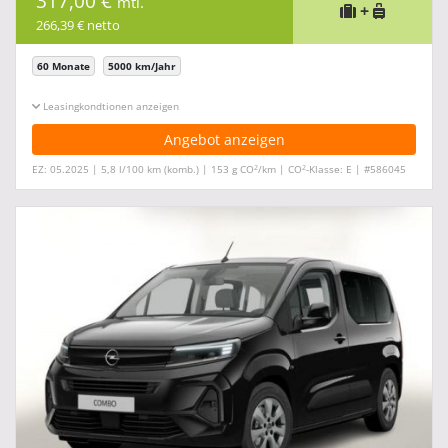
317,00 €
mtl.
+
266,39 € netto
60 Monate
5000 km/Jahr
Leasingkonditionen ein-/ausblenden
Angebot anzeigen
2
2
EZ: 05.2025 | 5,8 l/100 km (komb.) | 153 g CO
/km | CO
-Klasse: E | #586045