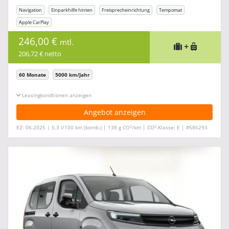
Navigation
Einparkhilfe hinten
Freisprecheinrichtung
Tempomat
Apple CarPlay
246,00 €
mtl.
+
206,72 € netto
60 Monate
5000 km/Jahr
Leasingkonditionen ein-/ausblenden
Angebot anzeigen
2
2
EZ: 06.2025 | 5,3 l/100 km (komb.) | 138 g CO
/km | CO
-Klasse: E | #586293