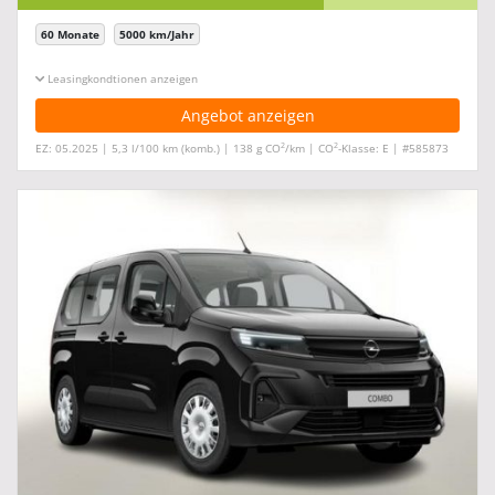
60 Monate
5000 km/Jahr
Leasingkonditionen ein-/ausblenden
Angebot anzeigen
2
2
EZ: 05.2025 | 5,3 l/100 km (komb.) | 138 g CO
/km | CO
-Klasse: E | #585873