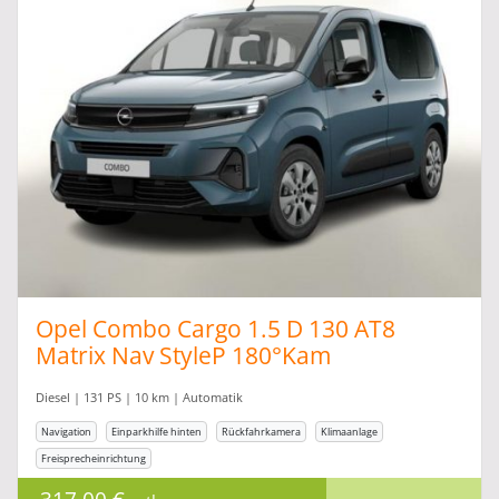
Opel Combo Cargo 1.5 D 130 AT8
Matrix Nav StyleP 180°Kam
Diesel | 131 PS | 10 km | Automatik
Navigation
Einparkhilfe hinten
Rückfahrkamera
Klimaanlage
Freisprecheinrichtung