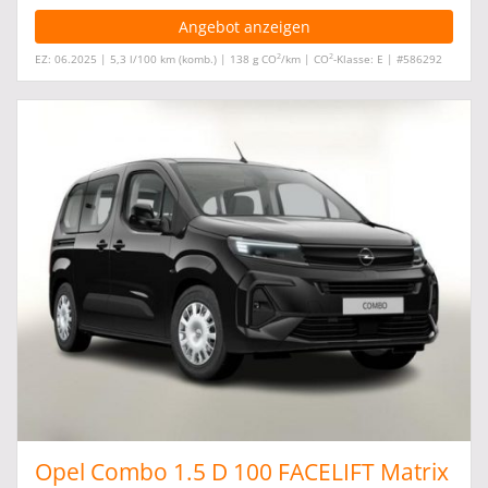
Angebot anzeigen
2
2
EZ: 06.2025 | 5,3 l/100 km (komb.) | 138 g CO
/km | CO
-Klasse: E | #586292
Opel Combo 1.5 D 100 FACELIFT Matrix