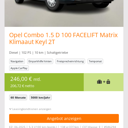
Opel Combo 1.5 D 100 FACELIFT Matrix
Klimaaut Keyl 2T
Diesel | 102 PS | 10 km | Schaltgetriebe
Navigation
Einparkhilfe hinten
Freisprecheinrichtung
Tempomat
Apple CarPlay
246,00 €
mtl.
+
206,72 € netto
60 Monate
5000 km/Jahr
Leasingkonditionen ein-/ausblenden
Angebot anzeigen
2
2
EZ: 06.2025 | 5,3 l/100 km (komb.) | 138 g CO
/km | CO
-Klasse: E | #586294