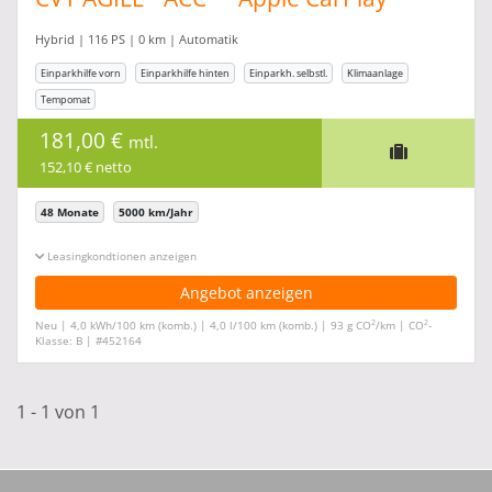
Hybrid | 116 PS | 0 km | Automatik
Einparkhilfe vorn
Einparkhilfe hinten
Einparkh. selbstl.
Klimaanlage
Tempomat
181,00 €
mtl.
152,10 € netto
48 Monate
5000 km/Jahr
Leasingkonditionen ein-/ausblenden
Angebot anzeigen
2
2
Neu | 4,0 kWh/100 km (komb.) | 4,0 l/100 km (komb.) | 93 g CO
/km | CO
-
Klasse: B | #452164
1 - 1 von 1