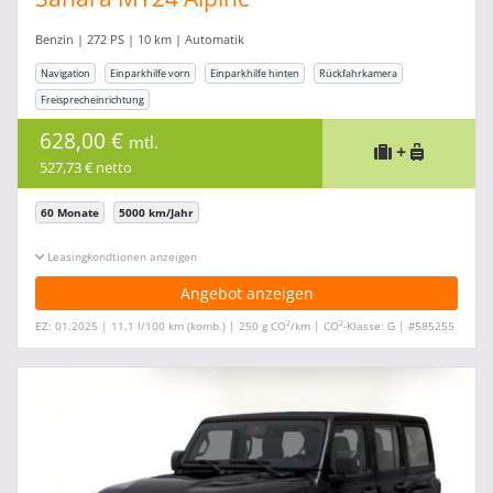
Benzin | 272 PS | 10 km | Automatik
Navigation
Einparkhilfe vorn
Einparkhilfe hinten
Rückfahrkamera
Freisprecheinrichtung
628,00 €
mtl.
+
527,73 € netto
60 Monate
5000 km/Jahr
Leasingkonditionen ein-/ausblenden
Angebot anzeigen
2
2
EZ: 01.2025 | 11,1 l/100 km (komb.) | 250 g CO
/km | CO
-Klasse: G | #585255