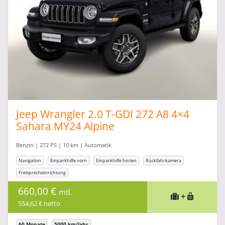
Jeep Wrangler 2.0 T-GDI 272 A8 4×4
Sahara MY24 Alpine
Benzin | 272 PS | 10 km | Automatik
Navigation
Einparkhilfe vorn
Einparkhilfe hinten
Rückfahrkamera
Freisprecheinrichtung
660,00 €
mtl.
+
554,62 € netto
60 Monate
5000 km/Jahr