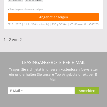
Leasingkonditionen ein-/ausblenden
Angebot anzeigen
2
2
EZ: 01.2025 | 11,1 l/100 km (komb.) | 250 g CO
/km | CO
-Klasse: G | #585285
1 - 2 von 2
LEASINGANGEBOTE PER E-MAIL
Tragen Sie sich jetzt in unseren kostenlosen Newsletter
ein und erhalten Sie unsere Top-Angebote direkt per E-
Mail.