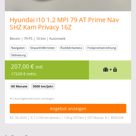
Hyundai i10 1.2 MPI 79 AT Prime Nav
SHZ Kam Privacy 16Z
Benzin | 79 PS | 10 km | Automatik
Navigation
Einparkhilfe hinten
Rückfahrkamera
Freisprecheinrichtung
Sitzheizung
207,00 €
mtl.
+
173,95 € netto
60 Monate
5000 km/Jahr
Leasingkonditionen ein-/ausblenden
Angebot anzeigen
2
2
EZ: 06.2025 | 5,7 l/100 km (komb.) | 129 g CO
/km | CO
-Klasse: D | #585338