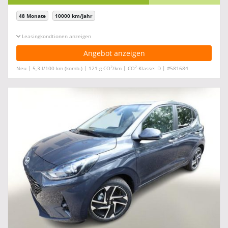
48 Monate
10000 km/Jahr
Leasingkonditionen ein-/ausblenden
Angebot anzeigen
2
2
Neu | 5,3 l/100 km (komb.) | 121 g CO
/km | CO
-Klasse: D | #581684