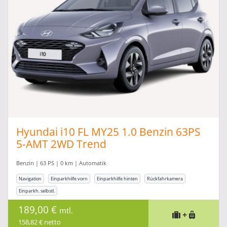
Hyundai i10 FL MY25 1.0 Benzin 63PS
5-AMT 2WD Trend
Benzin | 63 PS | 0 km | Automatik
Navigation
Einparkhilfe vorn
Einparkhilfe hinten
Rückfahrkamera
Einparkh. selbstl.
189,00 €
mtl.
+
158,82 € netto