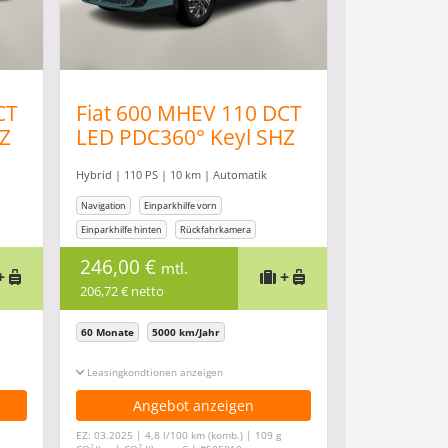
CT
Fiat 600 MHEV 110 DCT
Z
LED PDC360° Keyl SHZ
DigCo Kam
Hybrid | 110 PS | 10 km | Automatik
Navigation
Einparkhilfe vorn
Einparkhilfe hinten
Rückfahrkamera
Sitzheizung
246,00 €
mtl.
+
+
206,72 € netto
60 Monate
5000 km/Jahr
Leasingkonditionen ein-/ausblenden
Angebot anzeigen
EZ: 03.2025 | 4,8 l/100 km (komb.) | 109 g
2
2