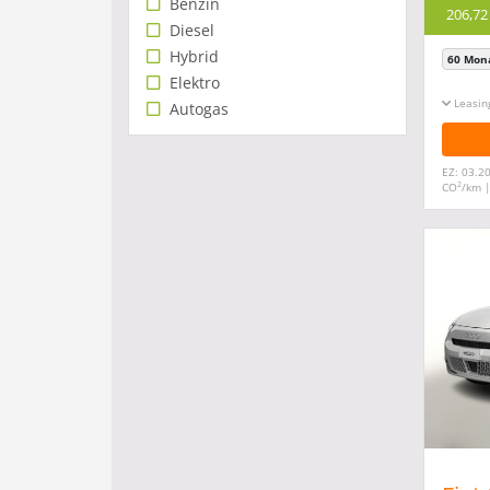
Benzin
206,72
Diesel
Hybrid
60 Mon
Elektro
Leasin
Autogas
EZ: 03.20
2
CO
/km 