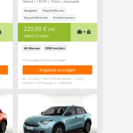
Hybrid | 110 PS | 10 km | Automatik
Navigation
Einparkhilfe vorn
Einparkhilfe hinten
Rückfahrkamera
Tempomat
220,00 €
mtl.
+
184,87 € netto
60 Monate
5000 km/Jahr
Leasingkonditionen ein-/ausblenden
Angebot anzeigen
 |
EZ: 10.2024 | 4,8 l/100 km (komb.) | 109 g
2
2
CO
/km | CO
-Klasse: C | #585386