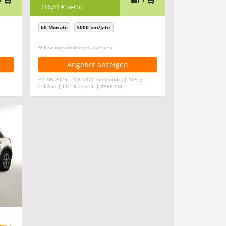
216,81 € netto
60 Monate
5000 km/Jahr
Leasingkonditionen ein-/ausblenden
Angebot anzeigen
EZ: 06.2025 | 4,8 l/100 km (komb.) | 109 g
2
2
CO
/km | CO
-Klasse: C | #586448