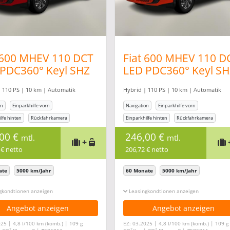
 600 MHEV 110 DCT
Fiat 600 MHEV 110 D
PDC360° Keyl SHZ
LED PDC360° Keyl SH
Co Kam
DigCo Kam
 110 PS | 10 km | Automatik
Hybrid | 110 PS | 10 km | Automatik
on
Einparkhilfe vorn
Navigation
Einparkhilfe vorn
lfe hinten
Rückfahrkamera
Einparkhilfe hinten
Rückfahrkamera
ung
Sitzheizung
,00 €
246,00 €
mtl.
mtl.
+
 € netto
206,72 € netto
ate
5000 km/Jahr
60 Monate
5000 km/Jahr
gkonditionen ein-/ausblenden
Leasingkonditionen ein-/ausblenden
Angebot anzeigen
Angebot anzeigen
25 | 4,8 l/100 km (komb.) | 109 g
EZ: 03.2025 | 4,8 l/100 km (komb.) | 109 g
2
2
2