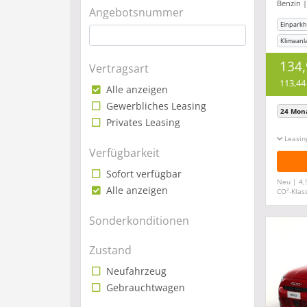
Benzin |
#Pa
Angebotsnummer
#Ap
Einparkhi
Klimaanl
134
Vertragsart
113,44
Alle anzeigen
Gewerbliches Leasing
24 Mon
Privates Leasing
Leasin
Verfügbarkeit
Sofort verfügbar
Neu | 4,
Alle anzeigen
2
CO
-Klas
Sonderkonditionen
Zustand
Neufahrzeug
Gebrauchtwagen