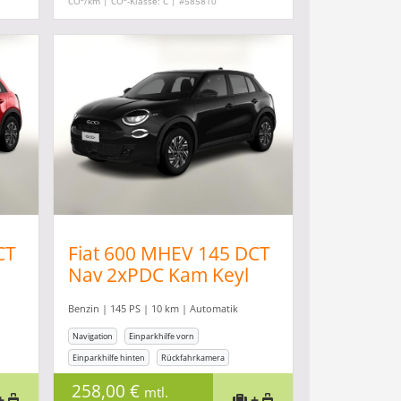
CO
/km | CO
-Klasse: C | #585810
CT
Fiat 600 MHEV 145 DCT
Nav 2xPDC Kam Keyl
SHZ LED CarP
Benzin | 145 PS | 10 km | Automatik
Navigation
Einparkhilfe vorn
Einparkhilfe hinten
Rückfahrkamera
Sitzheizung
258,00 €
mtl.
+
+