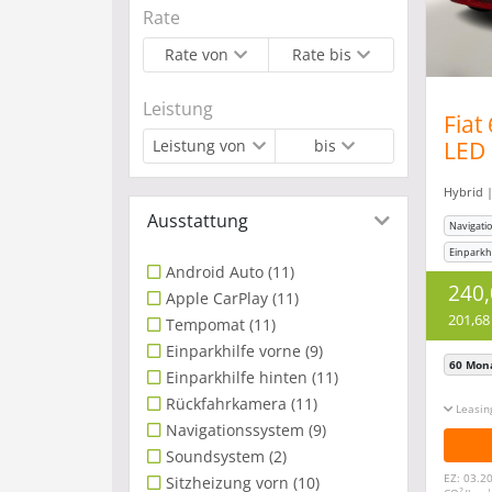
Rate
Rate von
Rate bis
Leistung
Fiat
Leistung von
bis
LED 
Dig
Hybrid |
Ausstattung
Navigati
Einparkhi
Android Auto
(11)
Sitzheiz
240
Apple CarPlay
(11)
201,68
Tempomat
(11)
Einparkhilfe vorne
(9)
60 Mon
Einparkhilfe hinten
(11)
Rückfahrkamera
(11)
Leasin
Navigationssystem
(9)
Soundsystem
(2)
EZ: 03.20
Sitzheizung vorn
(10)
2