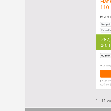
Fiat
110
Mas
Hybrid |
Navigati
Einparkhi
Freispre
287
241,18
60 Mon
Leasin
EZ: 03.20
2
CO
/km 
1 - 11 v