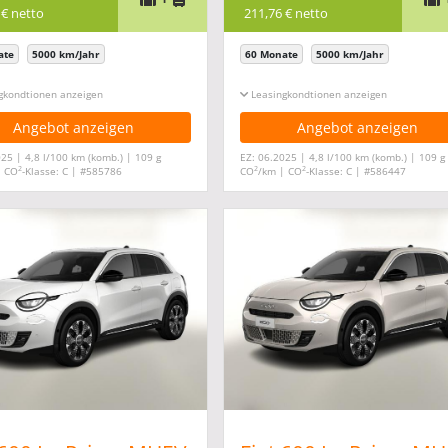
 € netto
211,76 € netto
ate
5000 km/Jahr
60 Monate
5000 km/Jahr
gkonditionen ein-/ausblenden
Leasingkonditionen ein-/ausblenden
Angebot anzeigen
Angebot anzeigen
25 | 4,8 l/100 km (komb.) | 109 g
EZ: 06.2025 | 4,8 l/100 km (komb.) | 109 g
2
2
2
| CO
-Klasse: C | #585786
CO
/km | CO
-Klasse: C | #586447