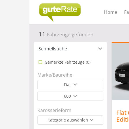
Home
F
11
Fahrzeuge gefunden
Schnellsuche
Gemerkte Fahrzeuge (
0
)
Marke/Baureihe
Fiat
600
Karosserieform
Fiat
Edit
Kategorie auswählen
DCT