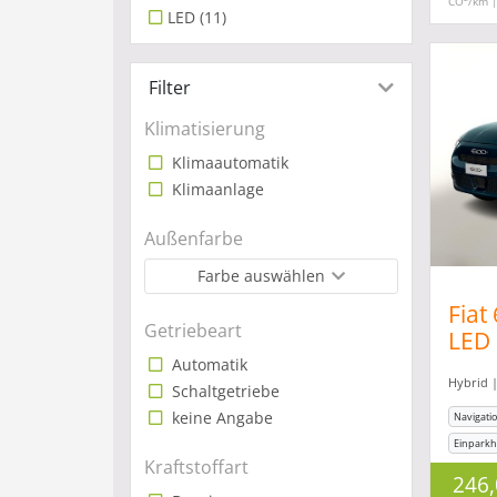
CO
/km 
LED
(11)
Filter
Klimatisierung
Klimaautomatik
Klimaanlage
Außenfarbe
Farbe auswählen
Fiat
Getriebeart
LED 
Dig
Automatik
Hybrid |
Schaltgetriebe
keine Angabe
Navigati
Einparkhi
Kraftstoffart
Sitzheiz
246