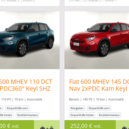
| CO
-Klasse: C | #585812
CO
/km | CO
-Klasse: C | #585811
 600 MHEV 110 DCT
Fiat 600 MHEV 145 D
PDC360° Keyl SHZ
Nav 2xPDC Kam Keyl
Co Kam
SHZ LED CarP
 110 PS | 10 km | Automatik
Benzin | 145 PS | 10 km | Automatik
on
Einparkhilfe vorn
Navigation
Einparkhilfe vorn
lfe hinten
Rückfahrkamera
Einparkhilfe hinten
Rückfahrkamera
ung
Sitzheizung
,00 €
252,00 €
mtl.
mtl.
+