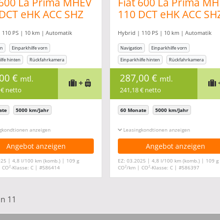
 600 La Prima MHEV
Fiat 600 La Prima M
 DCT eHK ACC SHZ
110 DCT eHK ACC SH
sage BT
Massage BT
 110 PS | 10 km | Automatik
Hybrid | 110 PS | 10 km | Automatik
on
Einparkhilfe vorn
Navigation
Einparkhilfe vorn
lfe hinten
Rückfahrkamera
Einparkhilfe hinten
Rückfahrkamera
cheinrichtung
Freisprecheinrichtung
,00 €
287,00 €
mtl.
mtl.
+
 € netto
241,18 € netto
ate
5000 km/Jahr
60 Monate
5000 km/Jahr
gkonditionen ein-/ausblenden
Leasingkonditionen ein-/ausblenden
Angebot anzeigen
Angebot anzeigen
25 | 4,8 l/100 km (komb.) | 109 g
EZ: 03.2025 | 4,8 l/100 km (komb.) | 109 g
2
2
2
| CO
-Klasse: C | #586414
CO
/km | CO
-Klasse: C | #586397
on 11