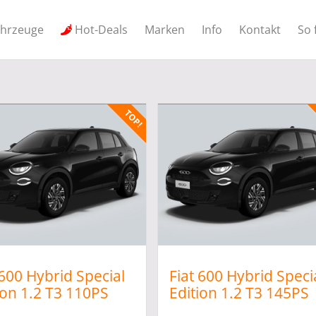
ahrzeuge
Hot-Deals
Marken
Info
Kontakt
So 
 600 Hybrid Special
Fiat 600 Hybrid Speci
ion 1.2 T3 110PS
Edition 1.2 T3 145PS
 #LED
DCT #LED