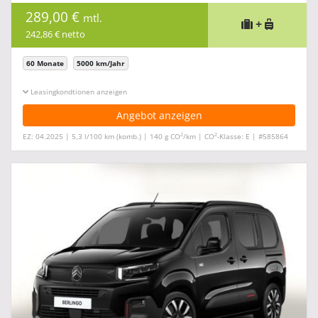
289,00 €
mtl.
+
242,86 € netto
60 Monate
5000 km/Jahr
Leasingkonditionen ein-/ausblenden
Angebot anzeigen
2
2
EZ: 04.2025 | 5,3 l/100 km (komb.) | 140 g CO
/km | CO
-Klasse: E | #585864