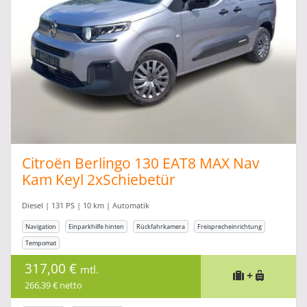
Citroën Berlingo 130 EAT8 MAX Nav
Kam Keyl 2xSchiebetür
Diesel | 131 PS | 10 km | Automatik
Navigation
Einparkhilfe hinten
Rückfahrkamera
Freisprecheinrichtung
Tempomat
317,00 €
mtl.
+
266,39 € netto