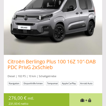
Citroën Berlingo Plus 100 16Z 10″-DAB
PDC PrivG 2xSchieb
Diesel | 102 PS | 10 km | Schaltgetriebe
Navigation
Einparkhilfe hinten
Tempomat
Apple CarPlay
Anroid Auto
276,00 €
mtl.
+
231,93 € netto