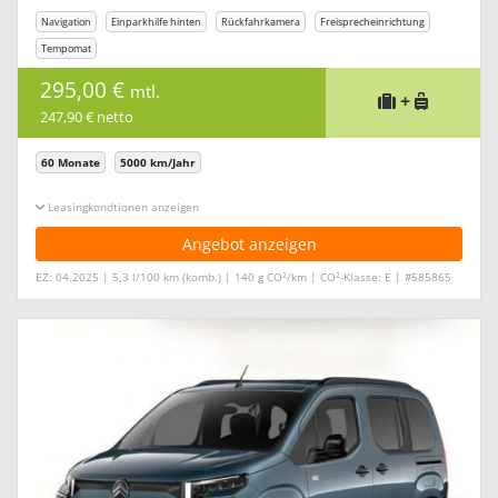
Navigation
Einparkhilfe hinten
Rückfahrkamera
Freisprecheinrichtung
Tempomat
295,00 €
mtl.
+
247,90 € netto
60 Monate
5000 km/Jahr
Leasingkonditionen ein-/ausblenden
Angebot anzeigen
2
2
EZ: 04.2025 | 5,3 l/100 km (komb.) | 140 g CO
/km | CO
-Klasse: E | #585865