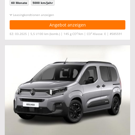
60 Monate
5000 km/Jahr
Leasingkonditionen ein-/ausblenden
Angebot anzeigen
2
2
EZ: 03.2025 | 5,5 l/100 km (komb.) | 145 g CO
/km | CO
-Klasse: E | #585591