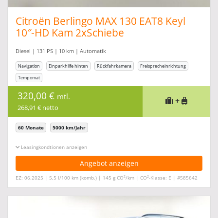
Citroën Berlingo MAX 130 EAT8 Keyl
10″-HD Kam 2xSchiebe
Diesel | 131 PS | 10 km | Automatik
Navigation
Einparkhilfe hinten
Rückfahrkamera
Freisprecheinrichtung
Tempomat
320,00 €
mtl.
+
268,91 € netto
60 Monate
5000 km/Jahr
Leasingkonditionen ein-/ausblenden
Angebot anzeigen
2
2
EZ: 06.2025 | 5,5 l/100 km (komb.) | 145 g CO
/km | CO
-Klasse: E | #585642