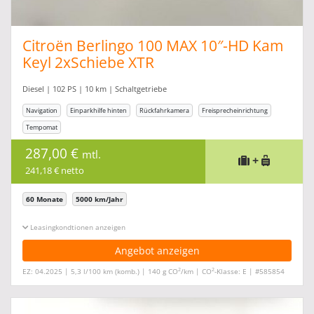
Citroën Berlingo 100 MAX 10″-HD Kam
Keyl 2xSchiebe XTR
Diesel | 102 PS | 10 km | Schaltgetriebe
Navigation
Einparkhilfe hinten
Rückfahrkamera
Freisprecheinrichtung
Tempomat
287,00 €
mtl.
+
241,18 € netto
60 Monate
5000 km/Jahr
Leasingkonditionen ein-/ausblenden
Angebot anzeigen
2
2
EZ: 04.2025 | 5,3 l/100 km (komb.) | 140 g CO
/km | CO
-Klasse: E | #585854