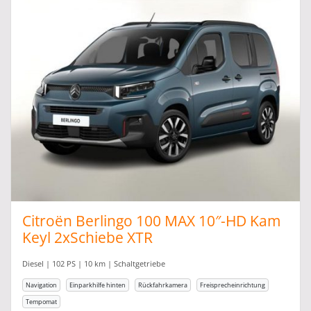
Citroën Berlingo 100 MAX 10″-HD Kam
Keyl 2xSchiebe XTR
Diesel | 102 PS | 10 km | Schaltgetriebe
Navigation
Einparkhilfe hinten
Rückfahrkamera
Freisprecheinrichtung
Tempomat