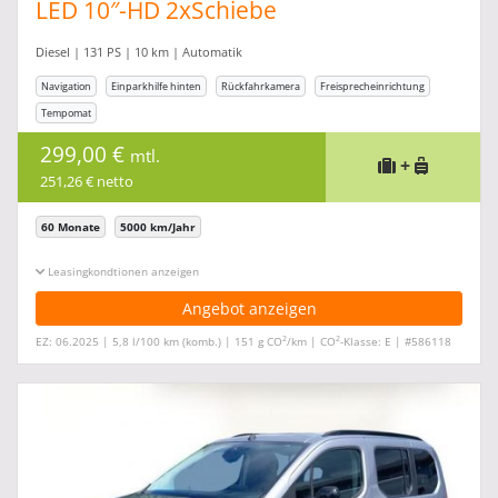
LED 10″-HD 2xSchiebe
Diesel | 131 PS | 10 km | Automatik
Navigation
Einparkhilfe hinten
Rückfahrkamera
Freisprecheinrichtung
Tempomat
299,00 €
mtl.
+
251,26 € netto
60 Monate
5000 km/Jahr
Leasingkonditionen ein-/ausblenden
Angebot anzeigen
2
2
EZ: 06.2025 | 5,8 l/100 km (komb.) | 151 g CO
/km | CO
-Klasse: E | #586118