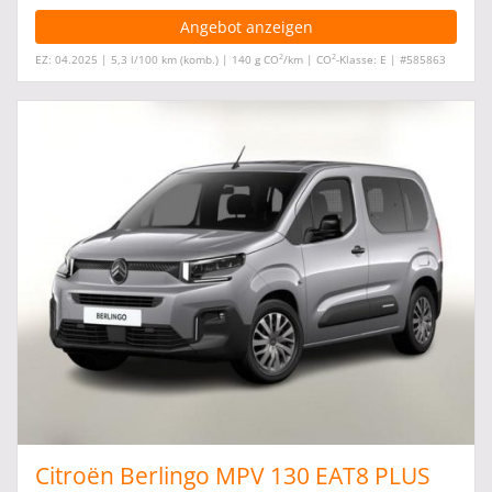
Angebot anzeigen
2
2
EZ: 04.2025 | 5,3 l/100 km (komb.) | 140 g CO
/km | CO
-Klasse: E | #585863
Citroën Berlingo MPV 130 EAT8 PLUS