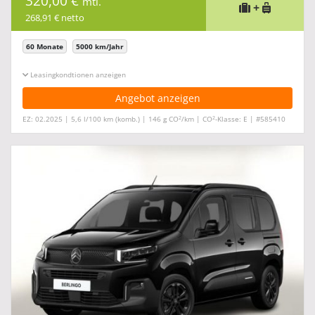
320,00 €
mtl.
+
268,91 € netto
60 Monate
5000 km/Jahr
Leasingkonditionen ein-/ausblenden
Angebot anzeigen
2
2
EZ: 02.2025 | 5,6 l/100 km (komb.) | 146 g CO
/km | CO
-Klasse: E | #585410