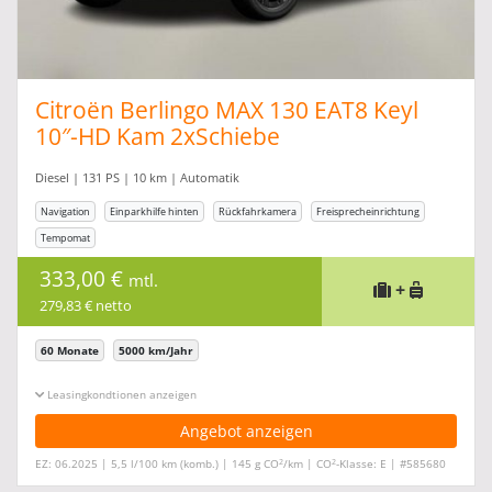
Citroën Berlingo MAX 130 EAT8 Keyl
10″-HD Kam 2xSchiebe
Diesel | 131 PS | 10 km | Automatik
Navigation
Einparkhilfe hinten
Rückfahrkamera
Freisprecheinrichtung
Tempomat
333,00 €
mtl.
+
279,83 € netto
60 Monate
5000 km/Jahr
Leasingkonditionen ein-/ausblenden
Angebot anzeigen
2
2
EZ: 06.2025 | 5,5 l/100 km (komb.) | 145 g CO
/km | CO
-Klasse: E | #585680