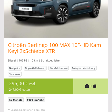
Citroën Berlingo 100 MAX 10″-HD Kam
Keyl 2xSchiebe XTR
Diesel | 102 PS | 10 km | Schaltgetriebe
Navigation
Einparkhilfe hinten
Rückfahrkamera
Freisprecheinrichtung
Tempomat
295,00 €
mtl.
+
247,90 € netto
60 Monate
5000 km/Jahr
Leasingkonditionen ein-/ausblenden