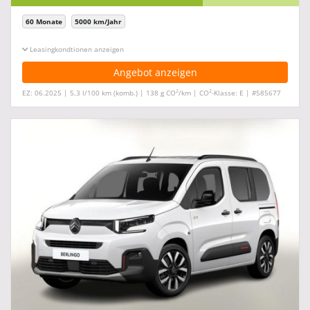
60 Monate
5000 km/Jahr
Leasingkonditionen ein-/ausblenden
Angebot anzeigen
2
2
EZ: 06.2025 | 5,3 l/100 km (komb.) | 138 g CO
/km | CO
-Klasse: E | #585677