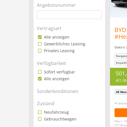
Angebotsnummer
Vertragsart
BYD 
#He
Alle anzeigen
#36
Gewerbliches Leasing
Elektro 
Privates Leasing
Navigati
Verfügbarkeit
Einparkhi
Rückfah
Sofort verfügbar
501
Alle anzeigen
421,36
Sonderkonditionen
48 Mon
Zustand
Leasin
Neufahrzeug
Gebrauchtwagen
Neu | 19
2
CO
-Klas