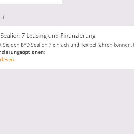
n 1
Sealion 7 Leasing und Finanzierung
 Sie den BYD Sealion 7 einfach und flexibel fahren können, 
nzierungsoptionen
:
rlesen...
Leasing ohne Anzahlung
: Nutzen Sie die Möglichkeit, de
zu fahren. Genießen Sie planbare monatliche Raten und bleib
Individuelle Finanzierung
: Werden Sie Eigentümer des Se
Finanzierung. Wählen Sie Laufzeit und Ratenhöhe, die zu I
zu unseren Angeboten finden Sie auf der Seite
BYD Leasing
 den BYD Sealion 7 entdecken
en Sie die perfekte Kombination aus Leistung, Komfort und
alten Sie Ihr Fahrzeug nach Ihren Wünschen
mit unserem 
ukunft der Elektromobilität.