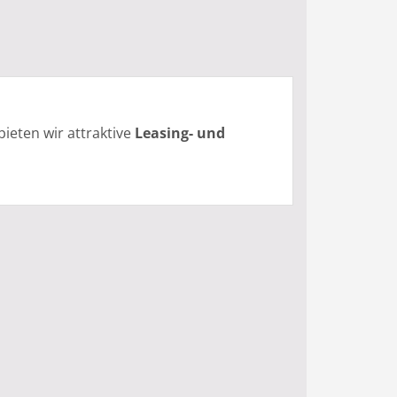
bieten wir attraktive
Leasing- und
n BYD Sealion 7 ohne hohe Einstiegskosten
en Sie flexibel.
alion 7 mit einer maßgeschneiderten
hrem Budget passen.
 und Finanzierung
.
 Nachhaltigkeit mit dem
BYD Sealion 7
.
Fahrzeugkonfigurator und starten Sie in