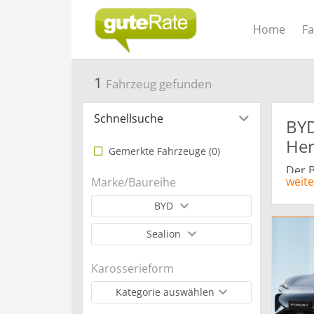
Home
F
1
Fahrzeug gefunden
Schnellsuche
BYD
Her
Gemerkte Fahrzeuge (
0
)
Der B
weite
Marke/Baureihe
eine 
nachh
BYD
Stadt
Sealion
High
Karosserieform
Kategorie auswählen