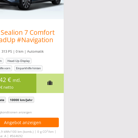
Blade-Batterietechnologie
: Dank der innovativen und sich
hoher Energieeffizienz und maximaler Sicherheit.
Modernes und sportliches Design
: Aerodynamische Linie
robuste SUV-Silhouette machen den Sealion 7 zu einem ech
Sealion 7 Comfort
Geräumiger Innenraum
: Hochwertige Materialien, ein gro
adUp #Navigation
Sitzkonfigurationen sorgen für höchsten Komfort und Prakti
0Grad
Intelligente Assistenzsysteme
: Fortschrittliche Fahrassis
| 313 PS | 0 km | Automatik
unterstützen Sie in jeder Fahrsituation und machen jede Fa
on
Head-Up-Display
lfe vorn
Einparkhilfe hinten
rkamera
,42 €
mtl.
 € netto
ate
10000 km/Jahr
gkonditionen ein-/ausblenden
Angebot anzeigen
2
,9 kWh/100 km (komb.) | 0 g CO
/km |
se: A | #564692