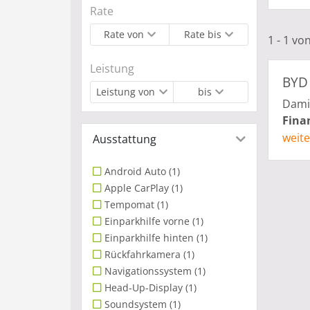
Rate
Rate von
Rate bis
1 - 1 vo
Leistung
BYD 
Leistung von
bis
Damit
Fina
weite
Ausstattung
Android Auto
(1)
Apple CarPlay
(1)
Tempomat
(1)
Einparkhilfe vorne
(1)
Mehr 
Einparkhilfe hinten
(1)
Jetzt
Rückfahrkamera
(1)
Navigationssystem
(1)
Erleb
Head-Up-Display
(1)
Gest
Soundsystem
(1)
die Z