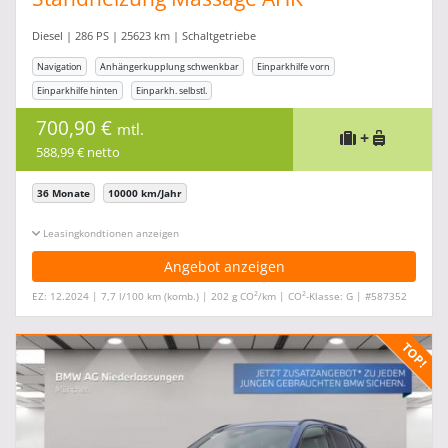
Diesel | 286 PS | 25623 km | Schaltgetriebe
Navigation
Anhängerkupplung schwenkbar
Einparkhilfe vorn
Einparkhilfe hinten
Einparkh. selbstl.
700,90 €
mtl.
+
588,99 € netto
36 Monate
10000 km/Jahr
Leasingkonditionen ein-/ausblenden
Angebot anzeigen
2
2
EZ: 12.2024 | 7,7 l/100 km (komb.) | 202 g CO
/km | CO
-Klasse: G | #587352