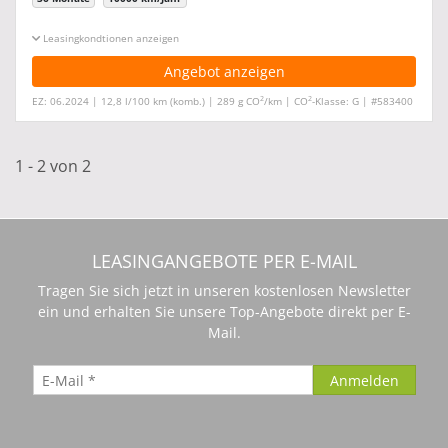
Leasingkonditionen ein-/ausblenden
Angebot anzeigen
2
2
EZ: 06.2024 | 12,8 l/100 km (komb.) | 289 g CO
/km | CO
-Klasse: G | #583400
1 - 2 von 2
LEASINGANGEBOTE PER E-MAIL
Tragen Sie sich jetzt in unseren kostenlosen Newsletter
ein und erhalten Sie unsere Top-Angebote direkt per E-
Mail.