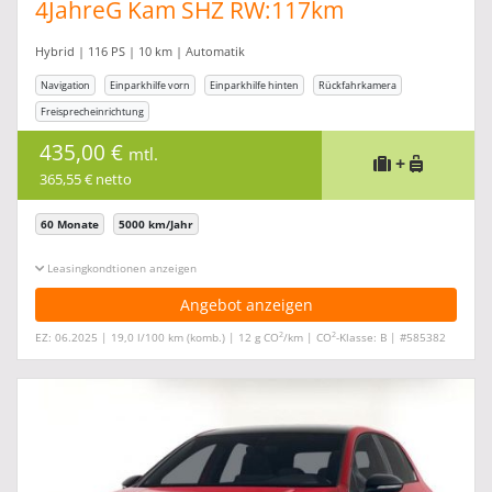
4JahreG Kam SHZ RW:117km
Hybrid | 116 PS | 10 km | Automatik
Navigation
Einparkhilfe vorn
Einparkhilfe hinten
Rückfahrkamera
Freisprecheinrichtung
435,00 €
mtl.
+
365,55 € netto
60 Monate
5000 km/Jahr
Leasingkonditionen ein-/ausblenden
Angebot anzeigen
2
2
EZ: 06.2025 | 19,0 l/100 km (komb.) | 12 g CO
/km | CO
-Klasse: B | #585382