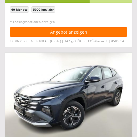
60 Monate
5000 km/Jahr
Leasingkonditionen ein-/ausblenden
Angebot anzeigen
2
2
EZ: 06.2025 | 6,5 l/100 km (komb.) | 147 g CO
/km | CO
-Klasse: E | #585894