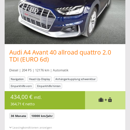
Audi A4 Avant 40 allroad quattro 2.0
TDI (EURO 6d)
Diesel | 204 PS | 12176 km | Automatik
Navigation
Head-Up-Display
Anhängerkupplung schwenkbar
Einparkhilfe vorn
Einparkhilfe hinten
434,00 €
mtl.
+
364,71 € netto
36 Monate
10000 km/Jahr
Leasingkonditionen ein-/ausblenden