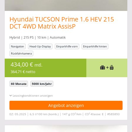
Hyundai TUCSON Prime 1.6 HEV 215
DCT 4WD Matrix AssisP
Hybrid | 215 PS | 10 km | Automatik
Navigation
Head-Up-Display
Einparkhilfe vorn
Einparkhilfe hinten
Rückfahrkamera
434,00 €
mtl.
+
364,71 € netto
60 Monate
5000 km/Jahr
Leasingkonditionen ein-/ausblenden
Angebot anzeigen
2
2
EZ: 05.2025 | 6,5 l/100 km (komb.) | 147 g CO
/km | CO
-Klasse: E | #585893