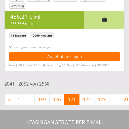
Sitzheizung
436,21 €
mtl.
366,56 € netto
48 Monate
10000 km/Jahr
Leasingkonditionen ein-/ausblenden
Angebot anzeigen
2
2
Neu | 18,2 kWh/100 km (komb.) | 0 g CO
/km | CO
-Klasse: A | #567829
2041 - 2052 von 2568
«
1
…
169
170
171
172
173
…
21
LEASINGANGEBOTE PER E-MAIL