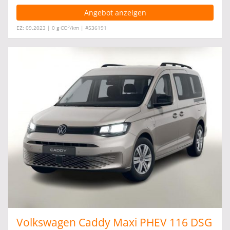
Angebot anzeigen
2
EZ: 09.2023 | 0 g CO
/km | #536191
Volkswagen Caddy Maxi PHEV 116 DSG