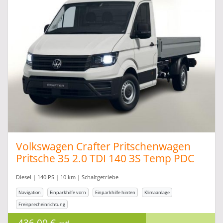
Volkswagen Crafter Pritschenwagen
Pritsche 35 2.0 TDI 140 3S Temp PDC
AppC
Diesel | 140 PS | 10 km | Schaltgetriebe
Navigation
Einparkhilfe vorn
Einparkhilfe hinten
Klimaanlage
Freisprecheinrichtung
436,00 €