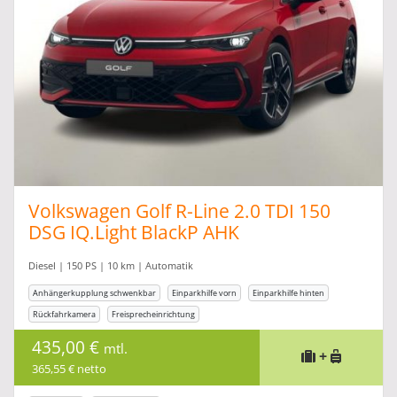
Volkswagen Golf R-Line 2.0 TDI 150
DSG IQ.Light BlackP AHK
Diesel | 150 PS | 10 km | Automatik
Anhängerkupplung schwenkbar
Einparkhilfe vorn
Einparkhilfe hinten
Rückfahrkamera
Freisprecheinrichtung
435,00 €
mtl.
+
365,55 € netto