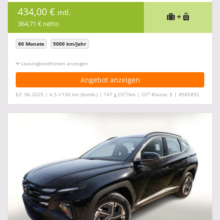
434,00 €
mtl.
+
364,71 € netto
60 Monate
5000 km/Jahr
Leasingkonditionen ein-/ausblenden
Angebot anzeigen
2
2
EZ: 06.2025 | 6,5 l/100 km (komb.) | 147 g CO
/km | CO
-Klasse: E | #585892