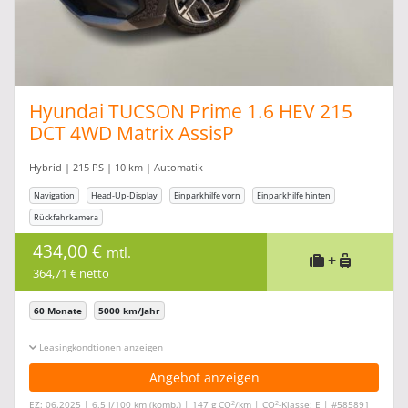
Hyundai TUCSON Prime 1.6 HEV 215
DCT 4WD Matrix AssisP
Hybrid | 215 PS | 10 km | Automatik
Navigation
Head-Up-Display
Einparkhilfe vorn
Einparkhilfe hinten
Rückfahrkamera
434,00 €
mtl.
+
364,71 € netto
60 Monate
5000 km/Jahr
Leasingkonditionen ein-/ausblenden
Angebot anzeigen
2
2
EZ: 06.2025 | 6,5 l/100 km (komb.) | 147 g CO
/km | CO
-Klasse: E | #585891