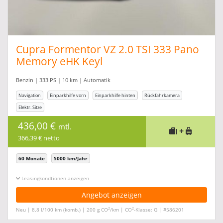
Cupra Formentor VZ 2.0 TSI 333 Pano
Memory eHK Keyl
Benzin | 333 PS | 10 km | Automatik
Navigation
Einparkhilfe vorn
Einparkhilfe hinten
Rückfahrkamera
Elektr. Sitze
436,00 €
mtl.
+
366,39 € netto
60 Monate
5000 km/Jahr
Leasingkonditionen ein-/ausblenden
Angebot anzeigen
2
2
Neu | 8,8 l/100 km (komb.) | 200 g CO
/km | CO
-Klasse: G | #586201