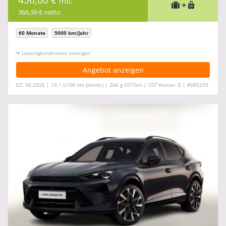
mtl.
+
366,39 € netto
60 Monate
5000 km/Jahr
Leasingkonditionen ein-/ausblenden
Angebot anzeigen
2
2
EZ: 06.2025 | 10,1 l/100 km (komb.) | 266 g CO
/km | CO
-Klasse: G | #585270