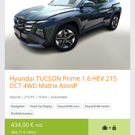
Hyundai TUCSON Prime 1.6 HEV 215
DCT 4WD Matrix AssisP
Hybrid | 215 PS | 10 km | Automatik
Navigation
Head-Up-Display
Einparkhilfe vorn
Einparkhilfe hinten
Rückfahrkamera
434,00 €
mtl.
+
364,71 € netto