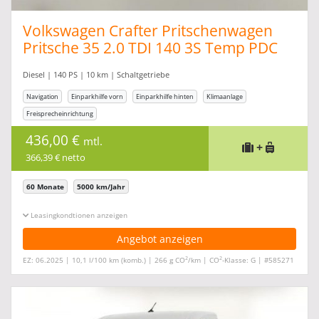
Volkswagen Crafter Pritschenwagen
Pritsche 35 2.0 TDI 140 3S Temp PDC
AppC
Diesel | 140 PS | 10 km | Schaltgetriebe
Navigation
Einparkhilfe vorn
Einparkhilfe hinten
Klimaanlage
Freisprecheinrichtung
436,00 €
mtl.
+
366,39 € netto
60 Monate
5000 km/Jahr
Leasingkonditionen ein-/ausblenden
Angebot anzeigen
2
2
EZ: 06.2025 | 10,1 l/100 km (komb.) | 266 g CO
/km | CO
-Klasse: G | #585271