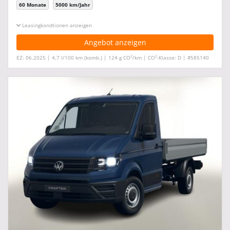
60 Monate
5000 km/Jahr
Leasingkonditionen ein-/ausblenden
Angebot anzeigen
2
2
EZ: 06.2025 | 4,7 l/100 km (komb.) | 124 g CO
/km | CO
-Klasse: D | #585140