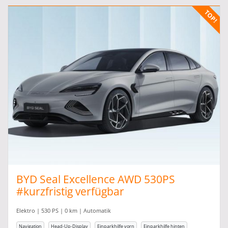
BYD Seal Excellence AWD 530PS
#kurzfristig verfügbar
Elektro | 530 PS | 0 km | Automatik
Navigation
Head-Up-Display
Einparkhilfe vorn
Einparkhilfe hinten