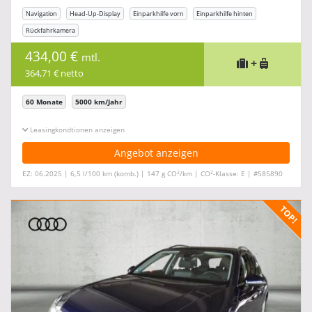
Navigation
Head-Up-Display
Einparkhilfe vorn
Einparkhilfe hinten
Rückfahrkamera
434,00 €
mtl.
+
364,71 € netto
60 Monate
5000 km/Jahr
Leasingkonditionen ein-/ausblenden
Angebot anzeigen
2
2
EZ: 06.2025 | 6,5 l/100 km (komb.) | 147 g CO
/km | CO
-Klasse: E | #585890