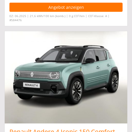
Angebot anzeigen
2
2
EZ: 06.2025 | 21,6 kWh/100 km (komb.) | 0 g CO
/km | CO
-Klasse: A |
#584476
Renault Andere 4 Iconic 150 Comfort