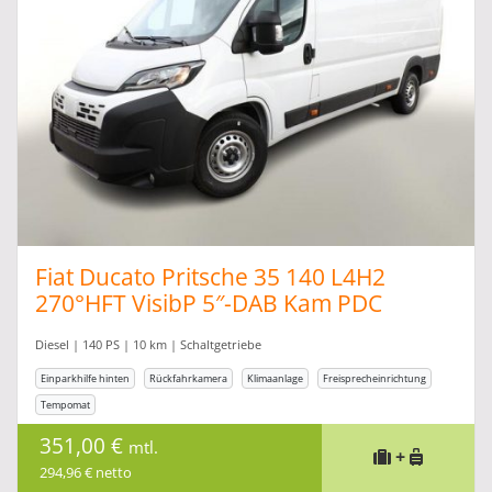
Fiat Ducato Pritsche 35 140 L4H2
270°HFT VisibP 5″-DAB Kam PDC
Diesel | 140 PS | 10 km | Schaltgetriebe
Einparkhilfe hinten
Rückfahrkamera
Klimaanlage
Freisprecheinrichtung
Tempomat
351,00 €
mtl.
+
294,96 € netto