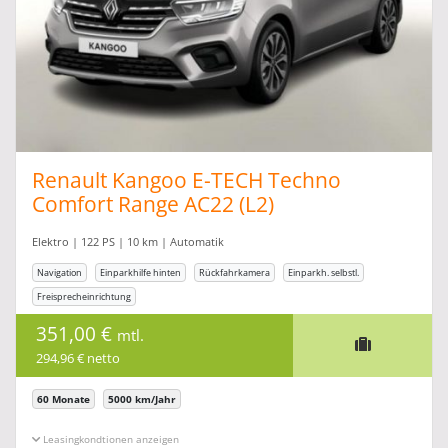
Renault Kangoo E-TECH Techno
Comfort Range AC22 (L2)
Elektro | 122 PS | 10 km | Automatik
Navigation
Einparkhilfe hinten
Rückfahrkamera
Einparkh. selbstl.
Freisprecheinrichtung
351,00 €
mtl.
294,96 € netto
60 Monate
5000 km/Jahr
Leasingkonditionen ein-/ausblenden