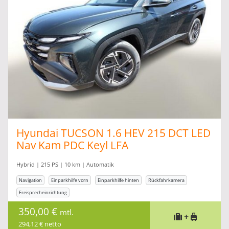
Hyundai TUCSON 1.6 HEV 215 DCT LED
Nav Kam PDC Keyl LFA
Hybrid | 215 PS | 10 km | Automatik
Navigation
Einparkhilfe vorn
Einparkhilfe hinten
Rückfahrkamera
Freisprecheinrichtung
350,00 €
mtl.
+
294,12 € netto