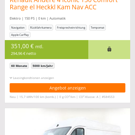
Range el Heckkl Kam Nav ACC
Elektro | 150 PS | 0 km | Automatik
Navigation
Rückfahrkamera
Freisprecheinrichtung
Tempomat
Apple CarPlay
351,00 €
mtl.
294,96 € netto
60 Monate
5000 km/Jahr
Leasingkonditionen ein-/ausblenden
Angebot anzeigen
2
2
Neu | 15,7 kWh/100 km (komb.) | 0 g CO
/km | CO
-Klasse: A | #584553