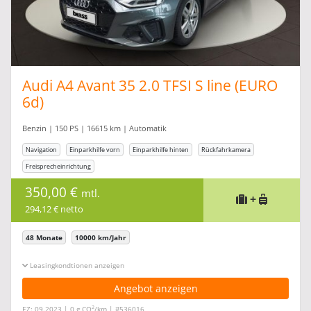
Audi A4 Avant 35 2.0 TFSI S line (EURO
6d)
Benzin | 150 PS | 16615 km | Automatik
Navigation
Einparkhilfe vorn
Einparkhilfe hinten
Rückfahrkamera
Freisprecheinrichtung
350,00 €
mtl.
+
294,12 € netto
48 Monate
10000 km/Jahr
Leasingkonditionen ein-/ausblenden
Angebot anzeigen
2
EZ: 09.2023 | 0 g CO
/km | #536016