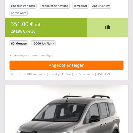
Einparkhilfe hinten
Freisprecheinrichtung
Tempomat
Apple CarPlay
Anroid Auto
351,00 €
mtl.
294,96 € netto
60 Monate
10000 km/Jahr
Leasingkonditionen ein-/ausblenden
Angebot anzeigen
2
2
Neu | 7,8 l/100 km (komb.) | 204 g CO
/km | CO
-Klasse: G | #586459