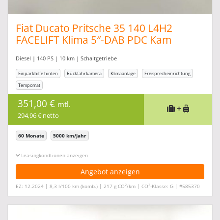
Fiat Ducato Pritsche 35 140 L4H2
FACELIFT Klima 5″-DAB PDC Kam
Diesel | 140 PS | 10 km | Schaltgetriebe
Einparkhilfe hinten
Rückfahrkamera
Klimaanlage
Freisprecheinrichtung
Tempomat
351,00 €
mtl.
+
294,96 € netto
60 Monate
5000 km/Jahr
Leasingkonditionen ein-/ausblenden
Angebot anzeigen
2
2
EZ: 12.2024 | 8,3 l/100 km (komb.) | 217 g CO
/km | CO
-Klasse: G | #585370