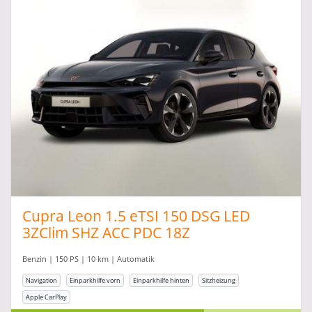
Cupra Leon 1.5 eTSI 150 DSG LED
3ZClim SHZ ACC PDC 18Z
Benzin | 150 PS | 10 km | Automatik
Navigation
Einparkhilfe vorn
Einparkhilfe hinten
Sitzheizung
Apple CarPlay