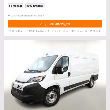
60 Monate
5000 km/Jahr
Leasingkonditionen ein-/ausblenden
Angebot anzeigen
2
2
EZ: 06.2025 | 8,3 l/100 km (komb.) | 217 g CO
/km | CO
-Klasse: G | #586180