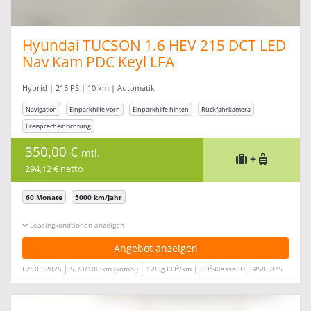
Hyundai TUCSON 1.6 HEV 215 DCT LED
Nav Kam PDC Keyl LFA
Hybrid | 215 PS | 10 km | Automatik
Navigation
Einparkhilfe vorn
Einparkhilfe hinten
Rückfahrkamera
Freisprecheinrichtung
350,00 €
mtl.
+
294,12 € netto
60 Monate
5000 km/Jahr
Leasingkonditionen ein-/ausblenden
Angebot anzeigen
2
2
EZ: 05.2025 | 5,7 l/100 km (komb.) | 128 g CO
/km | CO
-Klasse: D | #585875