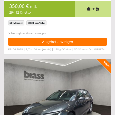
350,00 €
mtl.
+
294,12 € netto
60 Monate
5000 km/Jahr
Leasingkonditionen ein-/ausblenden
Angebot anzeigen
2
2
EZ: 06.2025 | 5,7 l/100 km (komb.) | 128 g CO
/km | CO
-Klasse: D | #585874