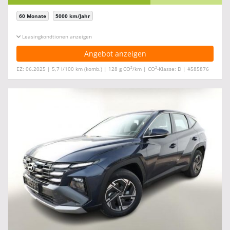
60 Monate
5000 km/Jahr
Leasingkonditionen ein-/ausblenden
Angebot anzeigen
2
2
EZ: 06.2025 | 5,7 l/100 km (komb.) | 128 g CO
/km | CO
-Klasse: D | #585876