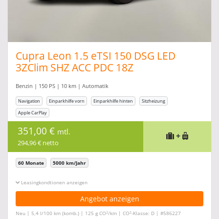
Cupra Leon 1.5 eTSI 150 DSG LED
3ZClim SHZ ACC PDC 18Z
Benzin | 150 PS | 10 km | Automatik
Navigation
Einparkhilfe vorn
Einparkhilfe hinten
Sitzheizung
Apple CarPlay
351,00 €
mtl.
+
294,96 € netto
60 Monate
5000 km/Jahr
Leasingkonditionen ein-/ausblenden
Angebot anzeigen
2
2
Neu | 5,4 l/100 km (komb.) | 125 g CO
/km | CO
-Klasse: D | #586227