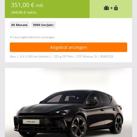
351,00 €
mtl.
+
294,96 € netto
60 Monate
5000 km/Jahr
Leasingkonditionen ein-/ausblenden
Angebot anzeigen
2
2
Neu | 5,4 l/100 km (komb.) | 125 g CO
/km | CO
-Klasse: D | #586228