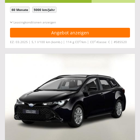
60 Monate
5000 km/Jahr
Leasingkonditionen ein-/ausblenden
Angebot anzeigen
2
2
EZ: 03.2025 | 5,1 l/100 km (komb.) | 114 g CO
/km | CO
-Klasse: C | #585520