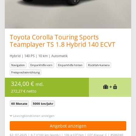
Toyota Corolla Touring Sports
Teamplayer TS 1.8 Hybrid 140 ECVT
eHK
Hybrid | 140 PS | 10 km | Automatik
Navigation
Einparkhilfe vorn
Einparkhilfe hinten
Rückfahrkamera
Freisprecheinrichtung
324,00 €
mtl.
+
272,27 € netto
60 Monate
5000 km/Jahr
Leasingkonditionen ein-/ausblenden
Angebot anzeigen
2
2
EZ: 07.2025 | 4,7 l/100 km (komb.) | 106 g CO
/km | CO
-Klasse: C | #586040