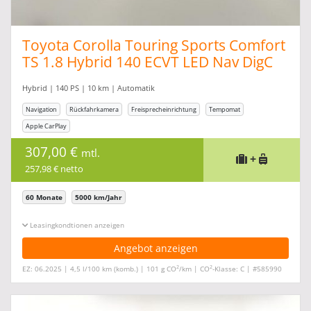
Toyota Corolla Touring Sports Comfort
TS 1.8 Hybrid 140 ECVT LED Nav DigC
Kam
Hybrid | 140 PS | 10 km | Automatik
Navigation
Rückfahrkamera
Freisprecheinrichtung
Tempomat
Apple CarPlay
307,00 €
mtl.
+
257,98 € netto
60 Monate
5000 km/Jahr
Leasingkonditionen ein-/ausblenden
Angebot anzeigen
2
2
EZ: 06.2025 | 4,5 l/100 km (komb.) | 101 g CO
/km | CO
-Klasse: C | #585990