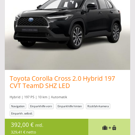
Toyota Corolla Cross 2.0 Hybrid 197
CVT TeamD SHZ LED
Hybrid | 197 PS | 10 km | Automatik
Navigation
Einparkhilfe vorn
Einparkhilfe hinten
Rückfahrkamera
Einparkh. selbstl.
392,00 €
mtl.
+
329,41 € netto