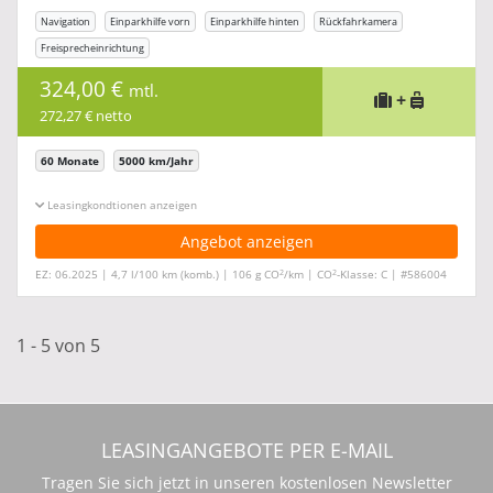
Navigation
Einparkhilfe vorn
Einparkhilfe hinten
Rückfahrkamera
Freisprecheinrichtung
324,00 €
mtl.
+
272,27 € netto
60 Monate
5000 km/Jahr
Leasingkonditionen ein-/ausblenden
Angebot anzeigen
2
2
EZ: 06.2025 | 4,7 l/100 km (komb.) | 106 g CO
/km | CO
-Klasse: C | #586004
1 - 5 von 5
LEASINGANGEBOTE PER E-MAIL
Tragen Sie sich jetzt in unseren kostenlosen Newsletter