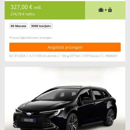
327,00 €
mtl.
+
274,79 € netto
60 Monate
5000 km/Jahr
Leasingkonditionen ein-/ausblenden
Angebot anzeigen
2
2
EZ: 07.2025 | 4,7 l/100 km (komb.) | 106 g CO
/km | CO
-Klasse: C | #586041