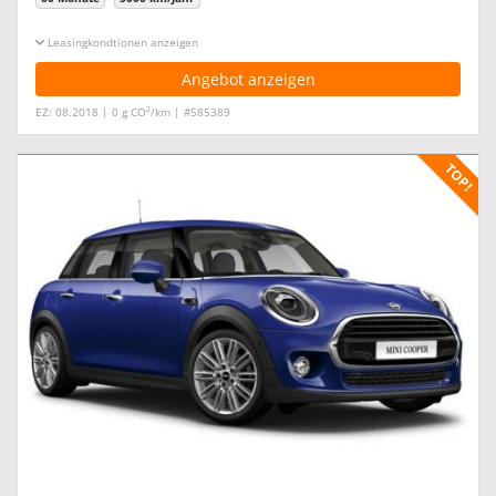
Leasingkonditionen ein-/ausblenden
Angebot anzeigen
2
EZ: 08.2018 | 0 g CO
/km | #585389