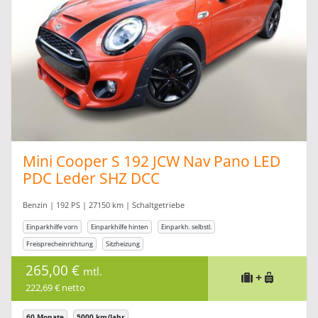
Mini Cooper S 192 JCW Nav Pano LED
PDC Leder SHZ DCC
Benzin | 192 PS | 27150 km | Schaltgetriebe
Einparkhilfe vorn
Einparkhilfe hinten
Einparkh. selbstl.
Freisprecheinrichtung
Sitzheizung
265,00 €
mtl.
+
222,69 € netto
60 Monate
5000 km/Jahr