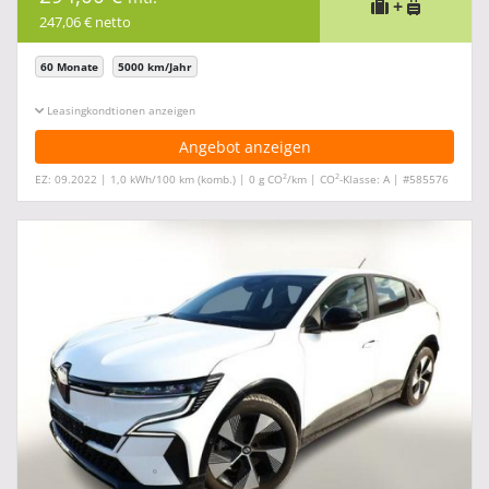
+
247,06 € netto
60 Monate
5000 km/Jahr
Leasingkonditionen ein-/ausblenden
Angebot anzeigen
2
2
EZ: 09.2022 | 1,0 kWh/100 km (komb.) | 0 g CO
/km | CO
-Klasse: A | #585576