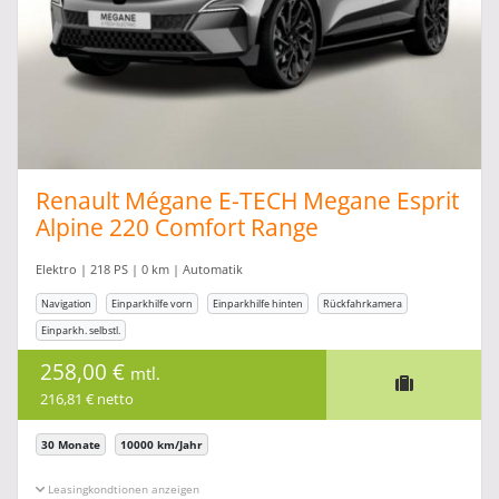
Renault Mégane E-TECH Megane Esprit
Alpine 220 Comfort Range
Elektro | 218 PS | 0 km | Automatik
Navigation
Einparkhilfe vorn
Einparkhilfe hinten
Rückfahrkamera
Einparkh. selbstl.
258,00 €
mtl.
216,81 € netto
30 Monate
10000 km/Jahr
Leasingkonditionen ein-/ausblenden