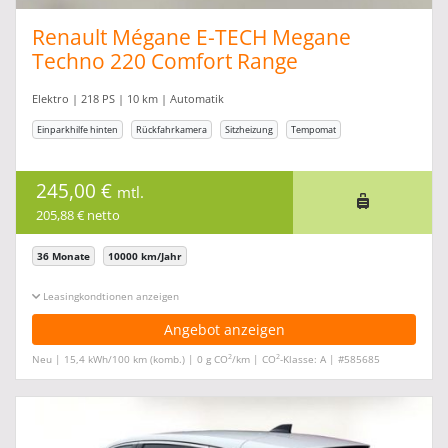
Renault Mégane E-TECH Megane
Techno 220 Comfort Range
Elektro | 218 PS | 10 km | Automatik
Einparkhilfe hinten
Rückfahrkamera
Sitzheizung
Tempomat
245,00 €
mtl.
205,88 € netto
36 Monate
10000 km/Jahr
Leasingkonditionen ein-/ausblenden
Angebot anzeigen
2
2
Neu | 15,4 kWh/100 km (komb.) | 0 g CO
/km | CO
-Klasse: A | #585685