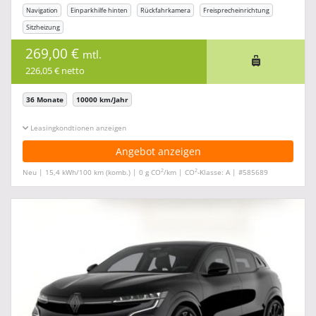
Navigation
Einparkhilfe hinten
Rückfahrkamera
Freisprecheinrichtung
Sitzheizung
269,00 €
mtl.
226,05 € netto
36 Monate
10000 km/Jahr
Leasingkonditionen ein-/ausblenden
Angebot anzeigen
2
2
Neu | 15,4 kWh/100 km (komb.) | 0 g CO
/km | CO
-Klasse: A | #585689