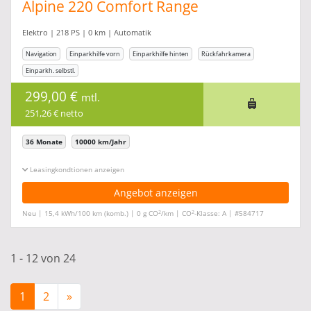
Alpine 220 Comfort Range
Elektro | 218 PS | 0 km | Automatik
Navigation
Einparkhilfe vorn
Einparkhilfe hinten
Rückfahrkamera
Einparkh. selbstl.
299,00 €
mtl.
251,26 € netto
36 Monate
10000 km/Jahr
Leasingkonditionen ein-/ausblenden
Angebot anzeigen
2
2
Neu | 15,4 kWh/100 km (komb.) | 0 g CO
/km | CO
-Klasse: A | #584717
1 - 12 von 24
1
2
»