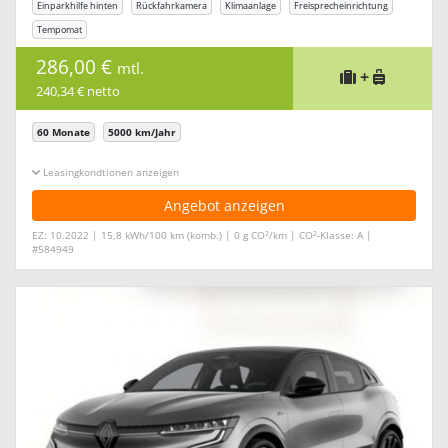
Einparkhilfe hinten
Rückfahrkamera
Klimaanlage
Freisprecheinrichtung
Tempomat
286,00 €
mtl.
+
240,34 € netto
60 Monate
5000 km/Jahr
Leasingkonditionen ein-/ausblenden
Angebot anzeigen
2
2
EZ: 10.2022 | 15,8 kWh/100 km (komb.) | 0 g CO
/km | CO
-Klasse: A |
#584949