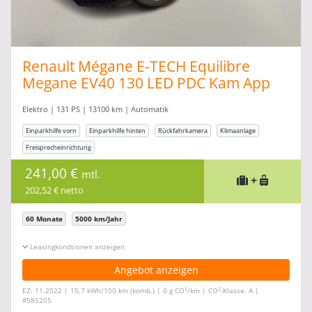
Renault Mégane E-TECH Equilibre
Megane EV40 130 LED PDC Kam App
Elektro | 131 PS | 13100 km | Automatik
Einparkhilfe vorn
Einparkhilfe hinten
Rückfahrkamera
Klimaanlage
Freisprecheinrichtung
241,00 €
mtl.
+
202,52 € netto
60 Monate
5000 km/Jahr
Leasingkonditionen ein-/ausblenden
Angebot anzeigen
2
2
EZ: 11.2022 | 15,7 kWh/100 km (komb.) | 0 g CO
/km | CO
-Klasse: A |
#585205