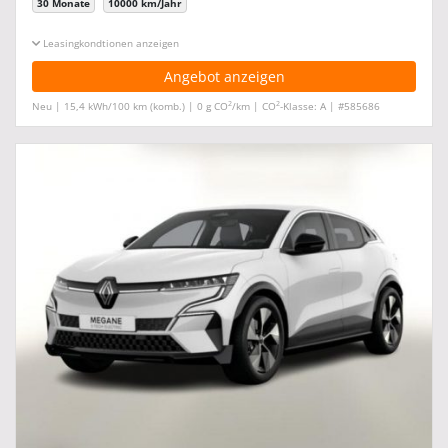
30 Monate
10000 km/Jahr
Leasingkonditionen ein-/ausblenden
Angebot anzeigen
2
2
Neu | 15,4 kWh/100 km (komb.) | 0 g CO
/km | CO
-Klasse: A | #585686