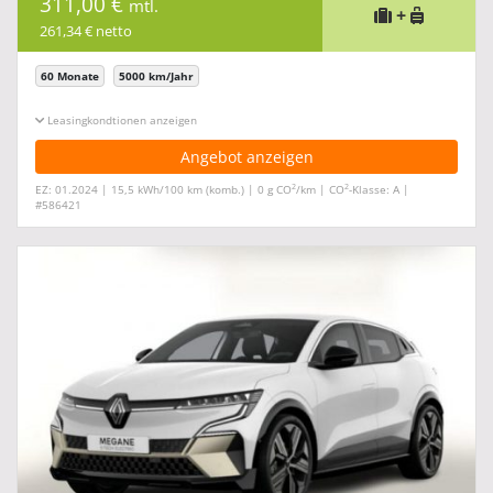
311,00 €
mtl.
+
261,34 € netto
60 Monate
5000 km/Jahr
Leasingkonditionen ein-/ausblenden
Angebot anzeigen
2
2
EZ: 01.2024 | 15,5 kWh/100 km (komb.) | 0 g CO
/km | CO
-Klasse: A |
#586421