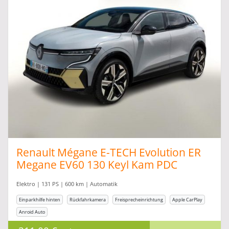
leasen. Die Angebote für Ihren neuen
Traumwagen können speziell für Privat Leasing
oder Gewerbe Leasing angepasst werden. Alle
Angebote werden von Vertragshändlern
bereitgestellt. Der Leasinggeber ist die
Herstellerbank.
Renault Mégane E-TECH Evolution ER
Megane EV60 130 Keyl Kam PDC
Elektro | 131 PS | 600 km | Automatik
Einparkhilfe hinten
Rückfahrkamera
Freisprecheinrichtung
Apple CarPlay
Anroid Auto