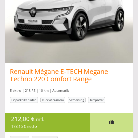
Renault Mégane E-TECH Megane
Techno 220 Comfort Range
Elektro | 218 PS | 10 km | Automatik
Einparkhilfe hinten
Rückfahrkamera
Sitzheizung
Tempomat
212,00 €
mtl.
178,15 € netto