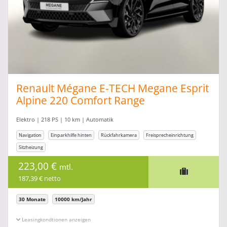
Renault Mégane E-TECH Megane Esprit
Alpine 220 Comfort Range
Elektro | 218 PS | 10 km | Automatik
Navigation
Einparkhilfe hinten
Rückfahrkamera
Freisprecheinrichtung
Sitzheizung
223,00 €
mtl.
187,39 € netto
30 Monate
10000 km/Jahr
Leasingkonditionen ein-/ausblenden