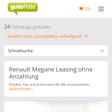
(
0
)
24
Fahrzeuge gefunden
Sortiert nach Leasingfaktor aufsteigend
Schnellsuche
Renault Megane Leasing ohne
Anzahlung
Finden Sie auf gute-rate.de die günstigsten
weiterlesen...
Leasing Angebote für Renault Megane Grandtour
Leasing ohne Anzahlung, ganz abgestimmt auf Ihr
persönliches Budget. Sie haben die Möglichkeit
Ihren Traumwagen mit der ohne Anzahlung zu