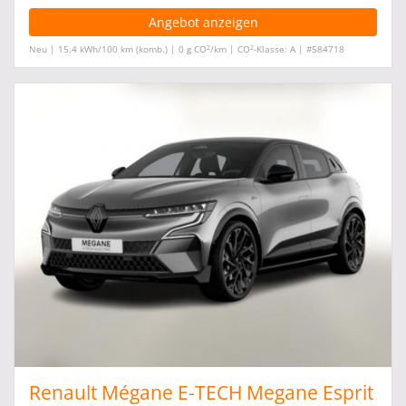
Angebot anzeigen
2
2
Neu | 15,4 kWh/100 km (komb.) | 0 g CO
/km | CO
-Klasse: A | #584718
Renault Mégane E-TECH Megane Esprit