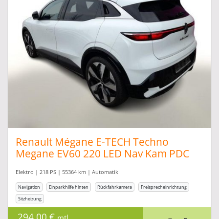
Renault Mégane E-TECH Techno
Megane EV60 220 LED Nav Kam PDC
Elektro | 218 PS | 55364 km | Automatik
Navigation
Einparkhilfe hinten
Rückfahrkamera
Freisprecheinrichtung
Sitzheizung
294,00 €
mtl.