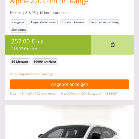
Alpine 220 Comfort Range
Elektro | 218 PS | 10 km | Automatik
Navigation
Einparkhilfe hinten
Rückfahrkamera
Freisprecheinrichtung
Sitzheizung
257,00 €
mtl.
215,97 € netto
36 Monate
10000 km/Jahr
Leasingkonditionen ein-/ausblenden
Angebot anzeigen
2
2
Neu | 15,4 kWh/100 km (komb.) | 0 g CO
/km | CO
-Klasse: A | #585687