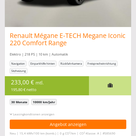
Renault Mégane E-TECH Megane Iconic
220 Comfort Range
Elektro | 218 PS | 10 km | Automatik
Navigation
Einparkhilfe hinten
Rückfahrkamera
Freisprecheinrichtung
Sitzheizung
233,00 €
mtl.
195,80 € netto
30 Monate
10000 km/Jahr
Leasingkonditionen ein-/ausblenden
Angebot anzeigen
2
2
Neu | 15,4 kWh/100 km (komb.) | 0 g CO
/km | CO
-Klasse: A | #585690