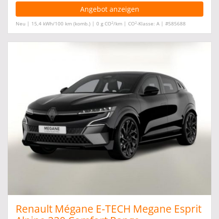
Angebot anzeigen
2
2
Neu | 15,4 kWh/100 km (komb.) | 0 g CO
/km | CO
-Klasse: A | #585688
Renault Mégane E-TECH Megane Esprit