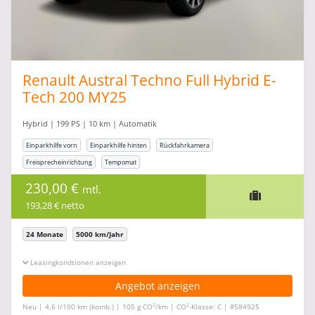
Renault Austral Techno Full Hybrid E-
Tech 200 MY25
Hybrid | 199 PS | 10 km | Automatik
Einparkhilfe vorn
Einparkhilfe hinten
Rückfahrkamera
Freisprecheinrichtung
Tempomat
230,00 €
mtl.
193,28 € netto
24 Monate
5000 km/Jahr
Leasingkonditionen ein-/ausblenden
Angebot anzeigen
2
2
Neu | 4,6 l/100 km (komb.) | 105 g CO
/km | CO
-Klasse: C | #584925