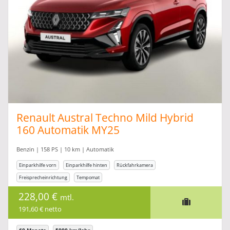
Renault Austral Techno Mild Hybrid
160 Automatik MY25
Benzin | 158 PS | 10 km | Automatik
Einparkhilfe vorn
Einparkhilfe hinten
Rückfahrkamera
Freisprecheinrichtung
Tempomat
228,00 €
mtl.
191,60 € netto