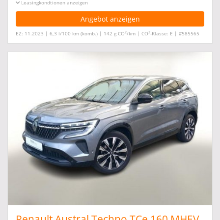
Leasingkonditionen ein-/ausblenden
Angebot anzeigen
2
2
EZ: 11.2023 | 6,3 l/100 km (komb.) | 142 g CO
/km | CO
-Klasse: E | #585565
Renault Austral Techno TCe 160 MHEV