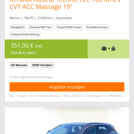
CVT ACC Massage 19″
Benzin | 158 PS | 21500 km | Automatik
Navigation
Einparkhilfe vorn
Einparkhilfe hinten
Rückfahrkamera
Freisprecheinrichtung
351,00 €
mtl.
+
294,96 € netto
60 Monate
5000 km/Jahr
Leasingkonditionen ein-/ausblenden
Angebot anzeigen
2
2
EZ: 11.2023 | 6,2 l/100 km (komb.) | 140 g CO
/km | CO
-Klasse: E | #585560