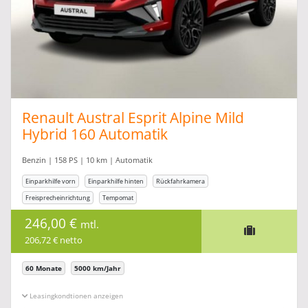
Renault Austral Esprit Alpine Mild
Hybrid 160 Automatik
Benzin | 158 PS | 10 km | Automatik
Einparkhilfe vorn
Einparkhilfe hinten
Rückfahrkamera
Freisprecheinrichtung
Tempomat
246,00 €
mtl.
206,72 € netto
60 Monate
5000 km/Jahr
Leasingkonditionen ein-/ausblenden