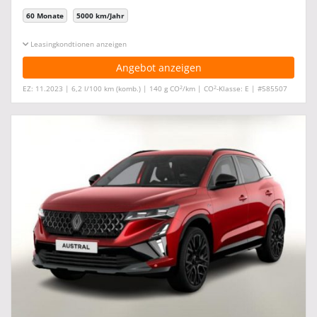
60 Monate
5000 km/Jahr
Leasingkonditionen ein-/ausblenden
Angebot anzeigen
2
2
EZ: 11.2023 | 6,2 l/100 km (komb.) | 140 g CO
/km | CO
-Klasse: E | #585507