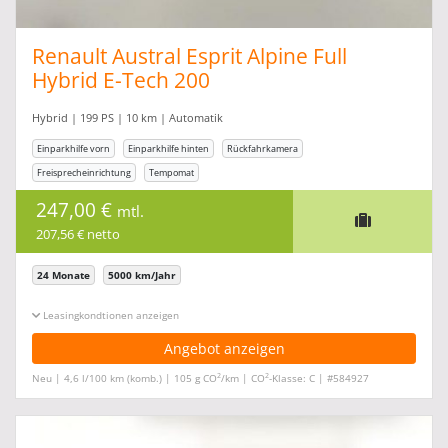
Renault Austral Esprit Alpine Full
Hybrid E-Tech 200
Hybrid | 199 PS | 10 km | Automatik
Einparkhilfe vorn
Einparkhilfe hinten
Rückfahrkamera
Freisprecheinrichtung
Tempomat
247,00 €
mtl.
207,56 € netto
24 Monate
5000 km/Jahr
Leasingkonditionen ein-/ausblenden
Angebot anzeigen
2
2
Neu | 4,6 l/100 km (komb.) | 105 g CO
/km | CO
-Klasse: C | #584927