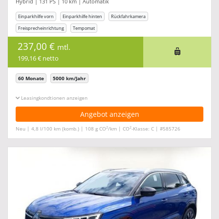
Hybrid | 131 PS | 10 km | Automatik
Einparkhilfe vorn
Einparkhilfe hinten
Rückfahrkamera
Freisprecheinrichtung
Tempomat
237,00 €
mtl.
199,16 € netto
60 Monate
5000 km/Jahr
Leasingkonditionen ein-/ausblenden
Angebot anzeigen
2
2
Neu | 4,8 l/100 km (komb.) | 108 g CO
/km | CO
-Klasse: C | #585726