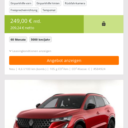
Einparkhilfe vorn
Einparkhilfe hinten
Rückfahrkamera
Freisprecheinrichtung
Tempomat
249,00 €
mtl.
209,24 € netto
60 Monate
5000 km/Jahr
Leasingkonditionen ein-/ausblenden
Angebot anzeigen
2
2
Neu | 4,6 l/100 km (komb.) | 105 g CO
/km | CO
-Klasse: C | #584924