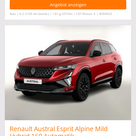
Angebot anzeigen
2
2
Neu | 6,2 l/100 km (komb.) | 141 g CO
/km | CO
-Klasse: E | #584923
Renault Austral Esprit Alpine Mild