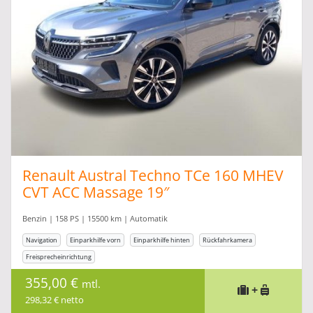
Renault Austral Techno TCe 160 MHEV
CVT ACC Massage 19″
Benzin | 158 PS | 15500 km | Automatik
Navigation
Einparkhilfe vorn
Einparkhilfe hinten
Rückfahrkamera
Freisprecheinrichtung
355,00 €
mtl.
+
298,32 € netto