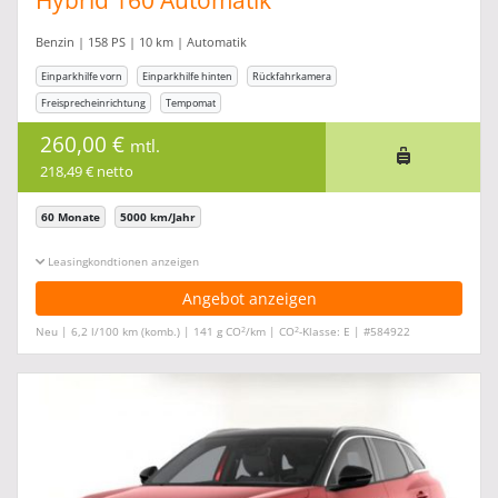
Hybrid 160 Automatik
Benzin | 158 PS | 10 km | Automatik
Einparkhilfe vorn
Einparkhilfe hinten
Rückfahrkamera
Freisprecheinrichtung
Tempomat
260,00 €
mtl.
218,49 € netto
60 Monate
5000 km/Jahr
Leasingkonditionen ein-/ausblenden
Angebot anzeigen
2
2
Neu | 6,2 l/100 km (komb.) | 141 g CO
/km | CO
-Klasse: E | #584922