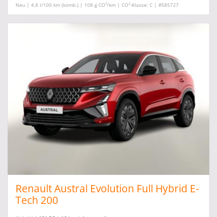
2
2
Neu | 4,8 l/100 km (komb.) | 108 g CO
/km | CO
-Klasse: C | #585727
Renault Austral Evolution Full Hybrid E-
Tech 200