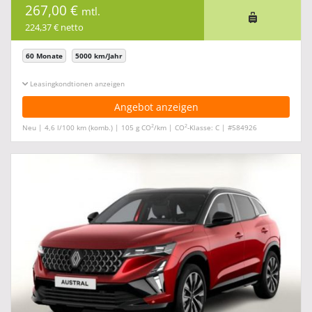
267,00 €
mtl.
224,37 € netto
60 Monate
5000 km/Jahr
Leasingkonditionen ein-/ausblenden
Angebot anzeigen
2
2
Neu | 4,6 l/100 km (komb.) | 105 g CO
/km | CO
-Klasse: C | #584926