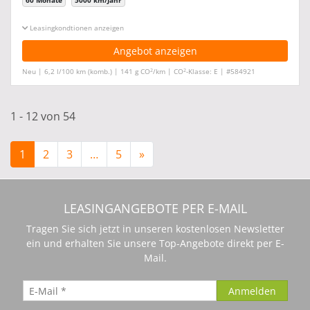
60 Monate
5000 km/Jahr
Leasingkonditionen ein-/ausblenden
Angebot anzeigen
2
2
Neu | 6,2 l/100 km (komb.) | 141 g CO
/km | CO
-Klasse: E | #584921
1 - 12 von 54
1
2
3
…
5
»
LEASINGANGEBOTE PER E-MAIL
Tragen Sie sich jetzt in unseren kostenlosen Newsletter
ein und erhalten Sie unsere Top-Angebote direkt per E-
Mail.