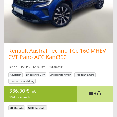
Renault Austral Techno TCe 160 MHEV
CVT Pano ACC Kam360
Benzin | 158 PS | 12500 km | Automatik
Navigation
Einparkhilfe vorn
Einparkhilfe hinten
Rückfahrkamera
Freisprecheinrichtung
386,00 €
mtl.
+
324,37 € netto
60 Monate
5000 km/Jahr