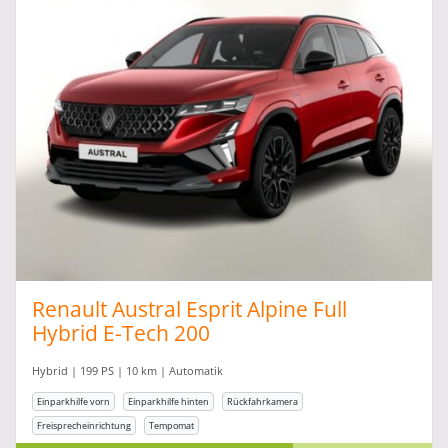
Renault Austral Esprit Alpine Full
Hybrid E-Tech 200
Hybrid | 199 PS | 10 km | Automatik
Einparkhilfe vorn
Einparkhilfe hinten
Rückfahrkamera
Freisprecheinrichtung
Tempomat