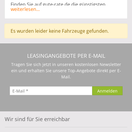
Finden Sie auf gute-rate.de die günstigsten
weiterlesen...
Leasing Angebote für Mini One Leasing ohne
Anzahlung, ganz abgestimmt auf Ihr persönliches
Budget. Sie haben die Möglichkeit Ihren
Es wurden leider keine Fahrzeuge gefunden.
Traumwagen mit der ohne Anzahlung zu leasen.
Die Angebote für Ihren neuen Traumwagen
können speziell für Privat Leasing oder Gewerbe
Leasing angepasst werden. Alle Mini One Leasing
LEASINGANGEBOTE PER E-MAIL
Angebote werden von Vertragshändlern
Tragen Sie sich jetzt in unseren kostenlosen Newsletter
bereitgestellt. Der Leasinggeber ist die
ein und erhalten Sie unsere Top-Angebote direkt per E-
Herstellerbank.
Mail.
Wir sind für Sie erreichbar