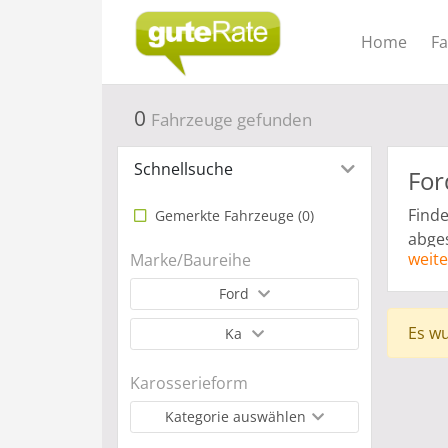
Home
F
0
Fahrzeuge gefunden
Schnellsuche
For
Finde
Gemerkte Fahrzeuge (
0
)
abges
weite
Marke/Baureihe
Anzah
Gewer
Ford
Leasi
Es wu
Ka
Karosserieform
Kategorie auswählen