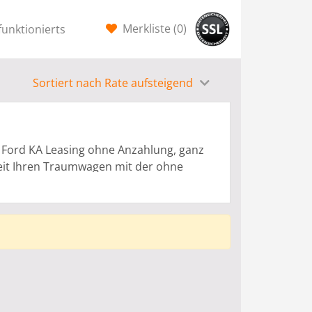
Merkliste (
0
)
funktionierts
Sortiert nach Rate aufsteigend
r Ford KA Leasing ohne Anzahlung, ganz
keit Ihren Traumwagen mit der ohne
önnen speziell für Privat Leasing oder
rtragshändlern bereitgestellt. Der