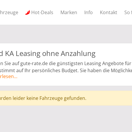
ahrzeuge
Hot-Deals
Marken
Info
Kontakt
So 
d KA Leasing ohne Anzahlung
n Sie auf gute-rate.de die günstigsten Leasing Angebote fü
timmt auf Ihr persönliches Budget. Sie haben die Möglich
rlesen...
lung zu leasen. Die Angebote für Ihren neuen Traumwagen k
be Leasing angepasst werden. Alle Angebote werden von Ve
nggeber ist die Herstellerbank.
rden leider keine Fahrzeuge gefunden.