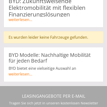
BYD: Zukunftsweisende
Elektromobilität mit flexiblen
Finanzierungslösungen
weiterlesen...
BYD (Build Your Dreams) gehört zu den weltweit
führenden Herstellern von Elektrofahrzeugen
und Batterietechnologie. Das Unternehmen
Es wurden leider keine Fahrzeuge gefunden.
bietet innovative, umweltfreundliche
Mobilitätslösungen und überzeugt durch eine
breite Palette von Fahrzeugmodellen, die
BYD Modelle: Nachhaltige Mobilität
unterschiedlichste Anforderungen erfüllen.
für jeden Bedarf
BYD bietet eine vielseitige Auswahl an
Elektrofahrzeugen – von kompakten Stadtautos
weiterlesen...
bis hin zu geräumigen SUVs:
BYD Dolphin
: Ein wendiger Kleinwagen, der
mit modernem Design, hoher Effizienz und
LEASINGANGEBOTE PER E-MAIL
einer Reichweite von bis zu 400 km punktet
Tragen Sie sich jetzt in unseren kostenlosen Newsletter
– ideal für den Stadtverkehr.