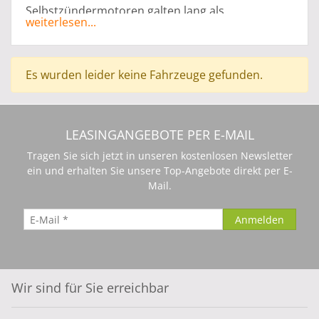
Selbstzündermotoren galten lang als
weiterlesen...
Außenseiter. Die gelungene Verwandlung hat sich
jedoch der ALPINA D5 zu nutzen gemacht. Heute
angesehen als Hight-Tech Triebwerk können Sie
Es wurden leider keine Fahrzeuge gefunden.
mit dem
ALPINA D5 Leasing
ohne Anzahlung
einen kraftvollen, drehmomentstarken und vor
allem effizienten Motor in einem modernen und
eleganten Sportwagen geniessen.
LEASINGANGEBOTE PER E-MAIL
Tragen Sie sich jetzt in unseren kostenlosen Newsletter
ein und erhalten Sie unsere Top-Angebote direkt per E-
Mail.
Wir sind für Sie erreichbar