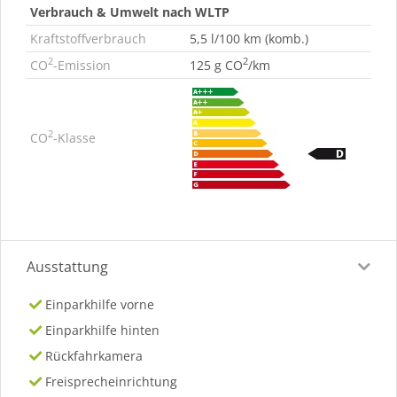
Verbrauch & Umwelt nach WLTP
Kraftstoffverbrauch
5,5 l/100 km (komb.)
2
2
CO
-Emission
125 g CO
/km
2
CO
-Klasse
Ausstattung
Einparkhilfe vorne
Einparkhilfe hinten
Rückfahrkamera
Freisprecheinrichtung