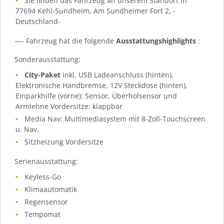
Sie finden das Fahrzeug an unserem Standort in
77694 Kehl-Sundheim, Am Sundheimer Fort 2, -
Deutschland-
—- Fahrzeug hat die folgende
Ausstattungshighlights
:
Sonderausstattung:
City-Paket
inkl. USB Ladeanschluss (hinten),
Elektronische Handbremse, 12V Steckdose (hinten),
Einparkhilfe (vorne): Sensor, Überholsensor und
Armlehne Vordersitze: klappbar
Media Nav: Multimediasystem mit 8-Zoll-Touchscreen
u. Nav.
Sitzheizung Vordersitze
Serienausstattung:
Keyless-Go
Klimaautomatik
Regensensor
Tempomat