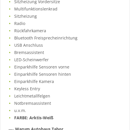
Sitzheizung Vordersitze
Multifunktionslenkrad
Sitzheizung
Radio
Rückfahrkamera
Bluetooth Freisprecheinrichtung
USB Anschluss
Bremsassistent
LED-Scheinwerfer
Einparkhilfe Sensoren vorne
Einparkhilfe Sensoren hinten
Einparkhilfe Kamera
Keyless Entry
Leichtmetallfelgen
Notbremsassistent
u.v.m.
FARBE: Arktis-Weiß
—-
Warum Autohaus Tabor