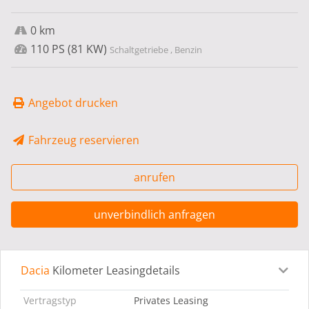
0 km
110 PS (81 KW)
Schaltgetriebe , Benzin
Angebot drucken
Fahrzeug reservieren
anrufen
unverbindlich anfragen
Dacia
Kilometer Leasingdetails
Leasingdetails
Fahrzeugdetails
Ausstattung
Bes
Vertragstyp
Privates Leasing