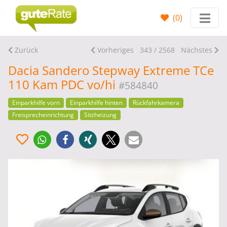
(
0
)
Zurück
Vorheriges
343 / 2568
Nächstes
Dacia Sandero Stepway Extreme TCe
110 Kam PDC vo/hi
#584840
Einparkhilfe vorn
Einparkhilfe hinten
Rückfahrkamera
Freisprecheinrichtung
Sitzheizung