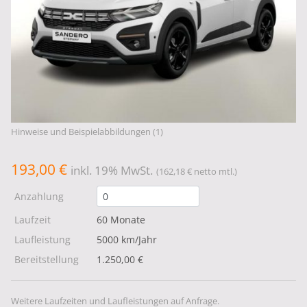
Hinweise und Beispielabbildungen (1)
193,00 €
inkl. 19% MwSt.
(162,18 € netto mtl.)
Anzahlung
Laufzeit
60 Monate
Laufleistung
5000 km/Jahr
Bereitstellung
1.250,00 €
Weitere Laufzeiten und Laufleistungen auf Anfrage.