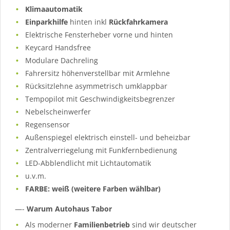
Klimaautomatik
Einparkhilfe
hinten inkl
Rückfahrkamera
Elektrische Fensterheber vorne und hinten
Keycard Handsfree
Modulare Dachreling
Fahrersitz höhenverstellbar mit Armlehne
Rücksitzlehne asymmetrisch umklappbar
Tempopilot mit Geschwindigkeitsbegrenzer
Nebelscheinwerfer
Regensensor
Außenspiegel elektrisch einstell- und beheizbar
Zentralverriegelung mit Funkfernbedienung
LED-Abblendlicht mit Lichtautomatik
u.v.m.
FARBE: weiß (weitere Farben wählbar)
—-
Warum Autohaus Tabor
Als moderner
Familienbetrieb
sind wir deutscher