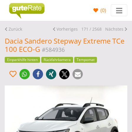
(
0
)
Zurück
Vorheriges
171 / 2568
Nächstes
Dacia Sandero Stepway Extreme TCe
100 ECO-G
#584936
Einparkhilfe hinten
Rückfahrkamera
Tempomat