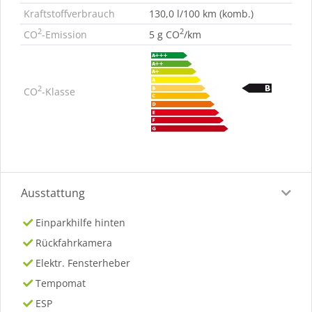
Kraftstoffverbrauch
130,0 l/100 km (komb.)
2
2
CO
-Emission
5 g CO
/km
2
CO
-Klasse
Ausstattung
Einparkhilfe hinten
Rückfahrkamera
Elektr. Fensterheber
Tempomat
ESP