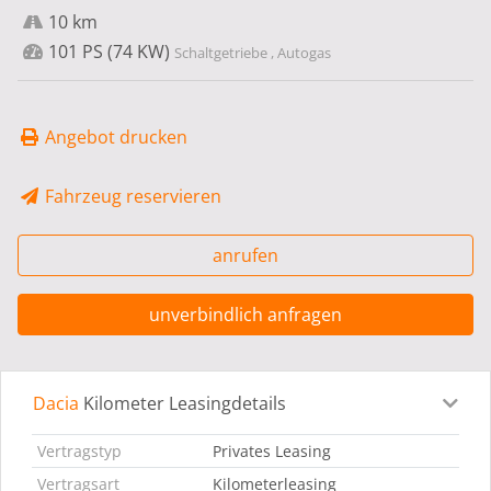
10 km
101 PS (74 KW)
Schaltgetriebe , Autogas
Angebot drucken
Fahrzeug reservieren
anrufen
unverbindlich anfragen
Dacia
Kilometer Leasingdetails
Leasingdetails
Fahrzeugdetails
Ausstattung
Bes
Vertragstyp
Privates Leasing
Vertragsart
Kilometerleasing