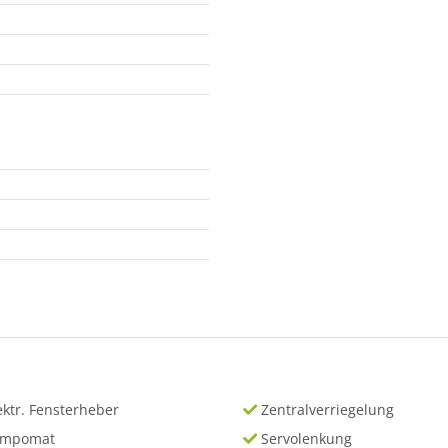
ektr. Fensterheber
Zentralverriegelung
empomat
Servolenkung