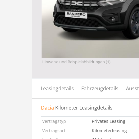
Hinweise und Beispielabbildungen (1)
Leasingdetails
Fahrzeugdetails
Ausst
Dacia
Kilometer Leasingdetails
Vertragstyp
Privates Leasing
Vertragsart
Kilometerleasing