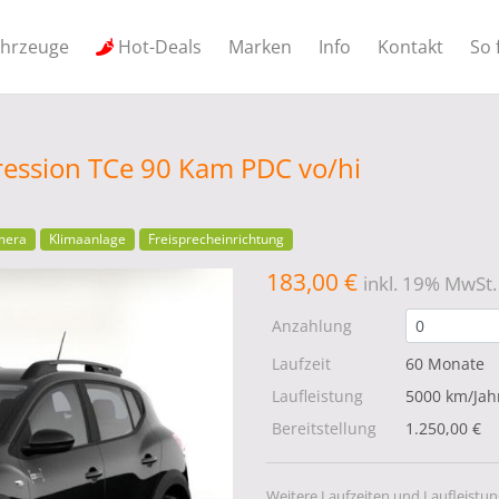
ahrzeuge
Hot-Deals
Marken
Info
Kontakt
So 
ession TCe 90 Kam PDC vo/hi
mera
Klimaanlage
Freisprecheinrichtung
183,00 €
inkl. 19% MwSt.
Anzahlung
Laufzeit
60 Monate
Laufleistung
5000 km/Jah
Bereitstellung
1.250,00 €
Weitere Laufzeiten und Laufleistun