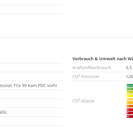
Verbrauch & Umwelt nach W
Kraftstoffverbrauch
5,5
2
CO
-Emission
126
ession TCe 90 Kam PDC vo/hi
2
CO
-Klasse
llic