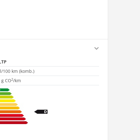
LTP
 l/100 km (komb.)
2
 g CO
/km