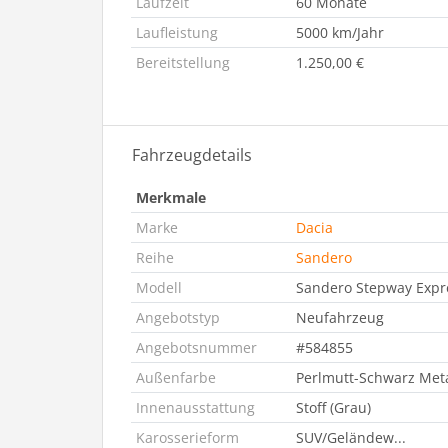
Laufzeit
60 Monate
Laufleistung
5000 km/Jahr
Bereitstellung
1.250,00 €
Fahrzeugdetails
Merkmale
Marke
Dacia
Reihe
Sandero
Modell
Sandero Stepway Expr
Angebotstyp
Neufahrzeug
Angebotsnummer
#584855
Außenfarbe
Perlmutt-Schwarz Meta
Innenausstattung
Stoff (Grau)
Karosserieform
SUV/Geländew...