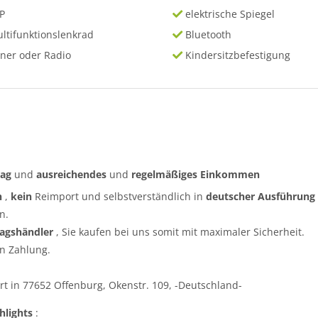
P
elektrische Spiegel
ltifunktionslenkrad
Bluetooth
ner oder Radio
Kindersitzbefestigung
rag
und
ausreichendes
und
regelmäßiges
Einkommen
n
,
kein
Reimport und selbstverständlich in
deutscher Ausführung
n.
ragshändler
, Sie kaufen bei uns somit mit maximaler Sicherheit.
n Zahlung.
t in 77652 Offenburg, Okenstr. 109, -Deutschland-
hlights
: