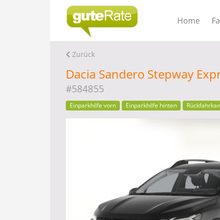
Home
F
Zurück
Dacia Sandero Stepway Expr
#584855
Einparkhilfe vorn
Einparkhilfe hinten
Rückfahrka