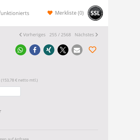
Merkliste (
0
)
funktionierts
Vorheriges
255 / 2568
Nächstes
(153,78 € netto mtl.)
r
gen auf Anfrage.