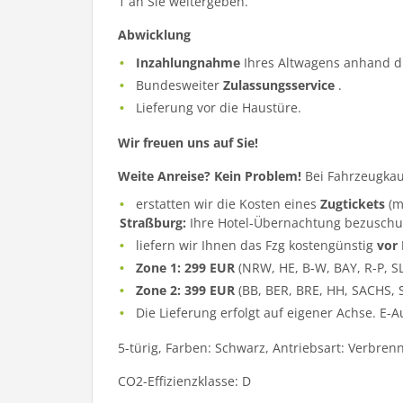
1 an Sie weitergeben.
Abwicklung
Inzahlungnahme
Ihres Altwagens anhand d
Bundesweiter
Zulassungsservice
.
Lieferung vor die Haustüre.
Wir freuen uns auf Sie!
Weite Anreise? Kein Problem!
Bei Fahrzeugkau
erstatten wir die Kosten eines
Zugtickets
(m
Straßburg:
Ihre Hotel-Übernachtung bezuschu
liefern wir Ihnen das Fzg kostengünstig
vor
Zone 1: 299 EUR
(NRW, HE, B-W, BAY, R-P, S
Zone 2: 399 EUR
(BB, BER, BRE, HH, SACHS, 
Die Lieferung erfolgt auf eigener Achse. E-
5-türig, Farben: Schwarz, Antriebsart: Verbren
CO2-Effizienzklasse: D