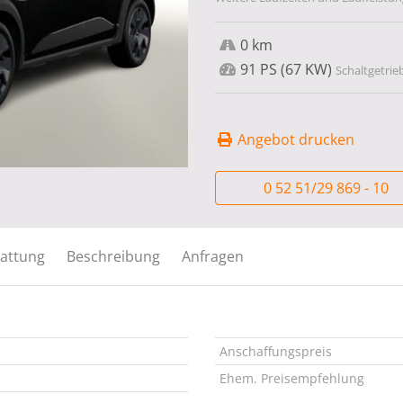
0 km
91 PS (67 KW)
Schaltgetrie
Angebot drucken
0 52 51/29 869 - 10
attung
Beschreibung
Anfragen
Anschaffungspreis
Ehem. Preisempfehlung