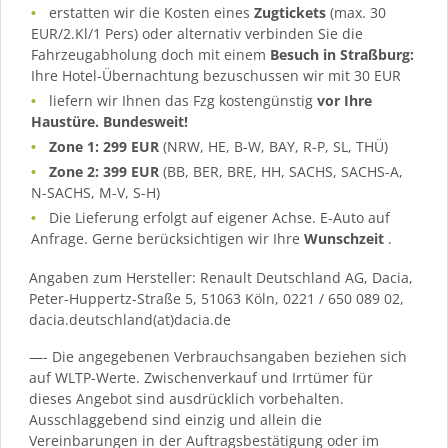
erstatten wir die Kosten eines
Zugtickets
(max. 30
EUR/2.Kl/1 Pers) oder alternativ verbinden Sie die
Fahrzeugabholung doch mit einem
Besuch in Straßburg:
Ihre Hotel-Übernachtung bezuschussen wir mit 30 EUR
liefern wir Ihnen das Fzg kostengünstig
vor Ihre
Haustüre. Bundesweit!
Zone 1: 299 EUR
(NRW, HE, B-W, BAY, R-P, SL, THÜ)
Zone 2: 399 EUR
(BB, BER, BRE, HH, SACHS, SACHS-A,
N-SACHS, M-V, S-H)
Die Lieferung erfolgt auf eigener Achse. E-Auto auf
Anfrage. Gerne berücksichtigen wir Ihre
Wunschzeit
.
Angaben zum Hersteller: Renault Deutschland AG, Dacia,
Peter-Huppertz-Straße 5, 51063 Köln, 0221 / 650 089 02,
dacia.deutschland(at)dacia.de
—- Die angegebenen Verbrauchsangaben beziehen sich
auf WLTP-Werte. Zwischenverkauf und Irrtümer für
dieses Angebot sind ausdrücklich vorbehalten.
Ausschlaggebend sind einzig und allein die
Vereinbarungen in der Auftragsbestätigung oder im