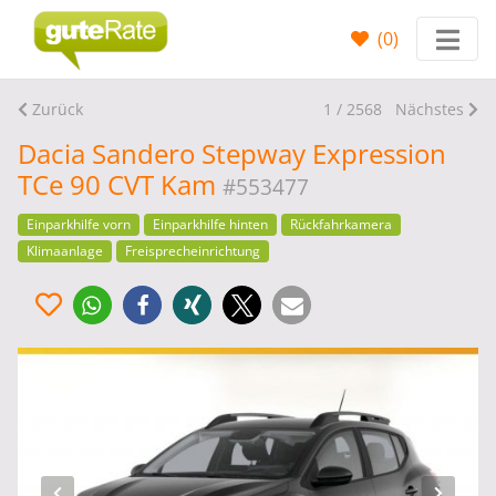
(
0
)
Zurück
1 / 2568
Nächstes
Dacia Sandero Stepway Expression
TCe 90 CVT Kam
#553477
Einparkhilfe vorn
Einparkhilfe hinten
Rückfahrkamera
Klimaanlage
Freisprecheinrichtung