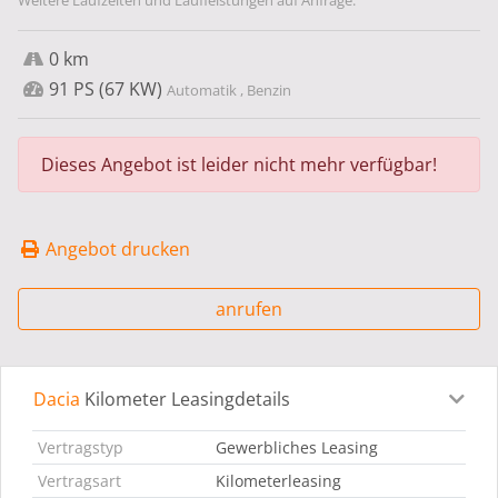
Weitere Laufzeiten und Laufleistungen auf Anfrage.
0 km
91 PS (67 KW)
Automatik , Benzin
Dieses Angebot ist leider nicht mehr verfügbar!
Angebot drucken
anrufen
Dacia
Kilometer Leasingdetails
Leasingdetails
Fahrzeugdetails
Ausstattung
Bes
Vertragstyp
Gewerbliches Leasing
Vertragsart
Kilometerleasing