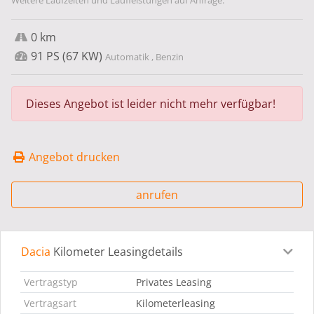
Weitere Laufzeiten und Laufleistungen auf Anfrage.
0 km
91 PS (67 KW)
Automatik , Benzin
Dieses Angebot ist leider nicht mehr verfügbar!
Angebot drucken
anrufen
Dacia
Kilometer Leasingdetails
Leasingdetails
Fahrzeugdetails
Ausstattung
Bes
Vertragstyp
Privates Leasing
Vertragsart
Kilometerleasing