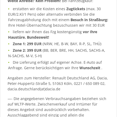
Weite Anreise? Kein Problem!
Bei Fahrzeugkauf:
erstatten wir die Kosten eines
Zugtickets
(max. 30
EUR/2.Kl/1 Pers) oder alternativ verbinden Sie die
Fahrzeugabholung doch mit einem
Besuch in Straßburg:
Ihre Hotel-Übernachtung bezuschussen wir mit 30 EUR
liefern wir Ihnen das Fzg kostengünstig
vor Ihre
Haustüre. Bundesweit!
Zone 1: 299 EUR
(NRW, HE, B-W, BAY, R-P, SL, THÜ)
Zone 2: 399 EUR
(BB, BER, BRE, HH, SACHS, SACHS-A,
N-SACHS, M-V, S-H)
Die Lieferung erfolgt auf eigener Achse. E-Auto auf
Anfrage. Gerne berücksichtigen wir Ihre
Wunschzeit
.
Angaben zum Hersteller: Renault Deutschland AG, Dacia,
Peter-Huppertz-Straße 5, 51063 Köln, 0221 / 650 089 02,
dacia.deutschland(at)dacia.de
—- Die angegebenen Verbrauchsangaben beziehen sich
auf WLTP-Werte. Zwischenverkauf und Irrtümer für
dieses Angebot sind ausdrücklich vorbehalten.
Ausschlaggebend sind einzig und allein die