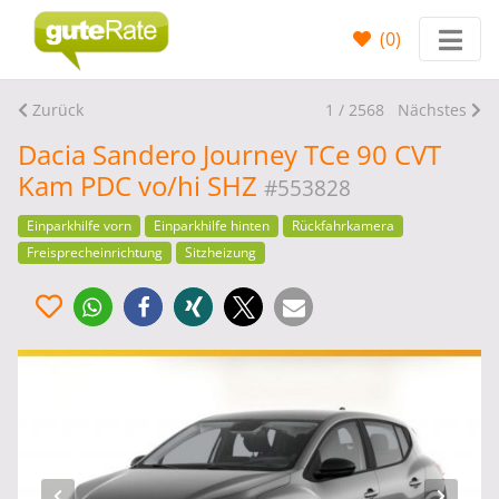
(
0
)
Zurück
1 / 2568
Nächstes
Dacia Sandero Journey TCe 90 CVT
Kam PDC vo/hi SHZ
#553828
Einparkhilfe vorn
Einparkhilfe hinten
Rückfahrkamera
Freisprecheinrichtung
Sitzheizung