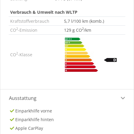
Verbrauch & Umwelt nach WLTP
Kraftstoffverbrauch
5,7 l/100 km (komb.)
2
2
CO
-Emission
129 g CO
/km
2
CO
-Klasse
Ausstattung
Einparkhilfe vorne
Einparkhilfe hinten
Apple CarPlay