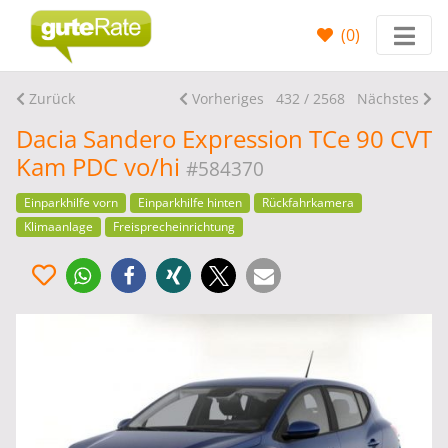
(
0
)
Zurück
Vorheriges
432 / 2568
Nächstes
Dacia Sandero Expression TCe 90 CVT
Kam PDC vo/hi
#584370
Einparkhilfe vorn
Einparkhilfe hinten
Rückfahrkamera
Klimaanlage
Freisprecheinrichtung