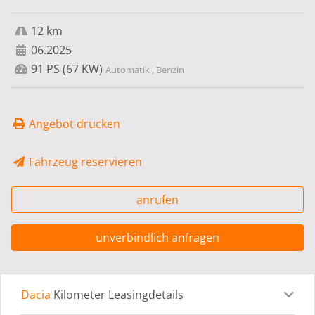
12 km
06.2025
91 PS (67 KW)
Automatik , Benzin
Angebot drucken
Fahrzeug reservieren
anrufen
unverbindlich anfragen
Dacia
Kilometer Leasingdetails
Leasingdetails
Fahrzeugdetails
Ausstattung
Bes