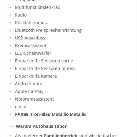
Multifunktionslenkrad
Radio
Rückfahrkamera
Bluetooth Freisprecheinrichtung
USB Anschluss
Bremsassistent
LED-Scheinwerfer
Einparkhilfe Sensoren vorne
Einparkhilfe Sensoren hinten
Einparkhilfe Kamera
Android Auto
Apple CarPlay
Notbremsassistent
u.v.m.
FARBE: Iron-Blau Metallic-Metallic
—-
Warum Autohaus Tabor
Als moderner
Familienbetrieb
sind wir deutscher