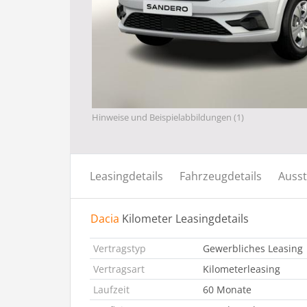
Hinweise und Beispielabbildungen (1)
Leasingdetails
Fahrzeugdetails
Ausst
Dacia
Kilometer Leasingdetails
Vertragstyp
Gewerbliches Leasing
Vertragsart
Kilometerleasing
Laufzeit
60 Monate