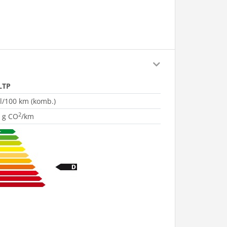
LTP
 l/100 km (komb.)
2
 g CO
/km