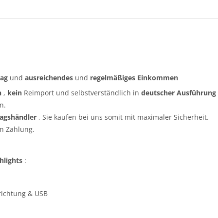
rag
und
ausreichendes
und
regelmäßiges
Einkommen
n
,
kein
Reimport und selbstverständlich in
deutscher Ausführung
n.
ragshändler
, Sie kaufen bei uns somit mit maximaler Sicherheit.
n Zahlung.
hlights
:
nrichtung & USB