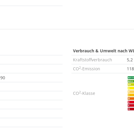
Verbrauch & Umwelt nach W
Kraftstoffverbrauch
5,2
2
CO
-Emission
118
 90
2
CO
-Klasse