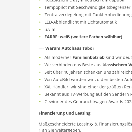
Tempopilot mit Geschwindigkeitsbegrenzer
Zentralverriegelung mit Funkfernbedienung
LED-Abblendlicht mit Lichtautomatik
u.v.m.
FARBE: weiß (weitere Farben wählbar)
—-
Warum Autohaus Tabor
Als moderner
Familienbetrieb
sind wir deu
Wir verbinden das Beste aus
klassischem V
Seit über 40 Jahren schenken uns zahlreich
Von AutoBild wurden wir zu den besten Aut
XXL Händler: wir sind einer der größten Re
Bekannt aus TV-Werbung auf den Sendern Pr
Gewinner des Gebrauchtwagen-Awards 202
Finanzierung und Leasing
Maßgeschneiderte Leasing- & Finanzierungslös
1 an Sie weitergeben.