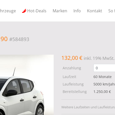
ahrzeuge
Hot-Deals
Marken
Info
Kontakt
So 
e 90
#584893
132,00 €
inkl. 19% MwSt.
Anzahlung
Laufzeit
60 Monate
Laufleistung
5000 km/Jah
Bereitstellung
1.250,00 €
Weitere Laufzeiten und Laufleistun