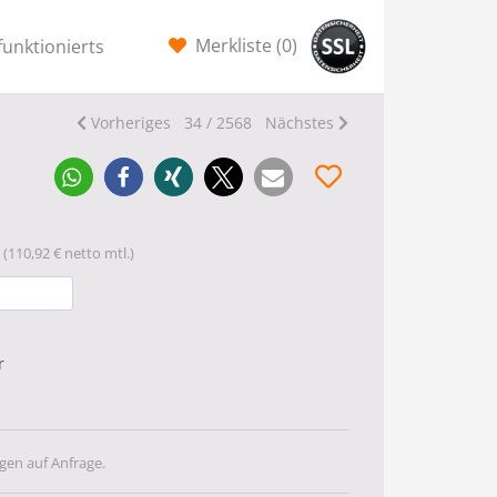
Merkliste (
0
)
funktionierts
Vorheriges
34 / 2568
Nächstes
(110,92 € netto mtl.)
r
gen auf Anfrage.