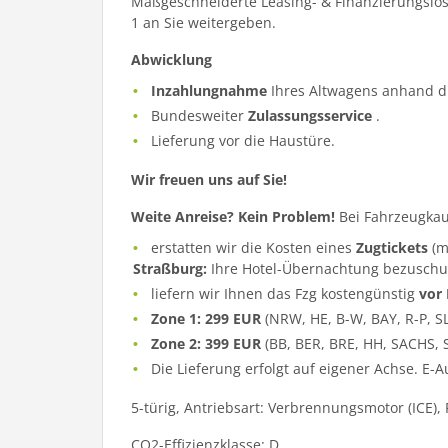
Maßgeschneiderte Leasing- & Finanzierungslös
1 an Sie weitergeben.
Abwicklung
Inzahlungnahme
Ihres Altwagens anhand d
Bundesweiter
Zulassungsservice
.
Lieferung vor die Haustüre.
Wir freuen uns auf Sie!
Weite Anreise? Kein Problem!
Bei Fahrzeugkau
erstatten wir die Kosten eines
Zugtickets
(m
Straßburg:
Ihre Hotel-Übernachtung bezuschu
liefern wir Ihnen das Fzg kostengünstig
vor
Zone 1: 299 EUR
(NRW, HE, B-W, BAY, R-P, S
Zone 2: 399 EUR
(BB, BER, BRE, HH, SACHS, 
Die Lieferung erfolgt auf eigener Achse. E-
5-türig, Antriebsart: Verbrennungsmotor (ICE),
CO2-Effizienzklasse: D