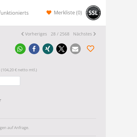
Merkliste (
0
)
funktionierts
Vorheriges
28 / 2568
Nächstes
(104,20 € netto mtl.)
r
gen auf Anfrage.