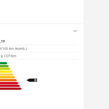
LTP
 l/100 km (komb.)
2
 g CO
/km