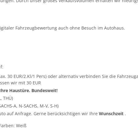
ungen. Durch unser großes Verkaufsvolumen erhalten wir niedrigs
igitaler Fahrzeugbewertung auch ohne Besuch im Autohaus.
f:
ax. 30 EUR/2.Kl/1 Pers) oder alternativ verbinden Sie die Fahrze
ssen wir mit 30 EUR
 Ihre Haustüre. Bundesweit!
L, THÜ)
SACHS-A, N-SACHS, M-V, S-H)
Auto auf Anfrage. Gerne berücksichtigen wir Ihre
Wunschzeit
.
 Farben: Weiß