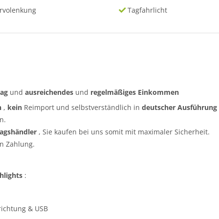
rvolenkung
Tagfahrlicht
rag
und
ausreichendes
und
regelmäßiges
Einkommen
n
,
kein
Reimport und selbstverständlich in
deutscher Ausführung
n.
ragshändler
, Sie kaufen bei uns somit mit maximaler Sicherheit.
n Zahlung.
hlights
:
nrichtung & USB