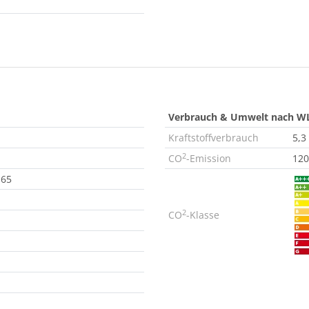
Verbrauch & Umwelt nach W
Kraftstoffverbrauch
5,3
2
CO
-Emission
120
 65
2
CO
-Klasse