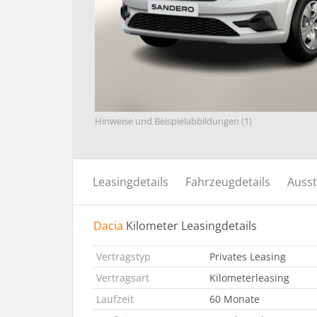
Hinweise und Beispielabbildungen (1)
Leasingdetails
Fahrzeugdetails
Ausst
Dacia
Kilometer Leasingdetails
Vertragstyp
Privates Leasing
Vertragsart
Kilometerleasing
Laufzeit
60 Monate