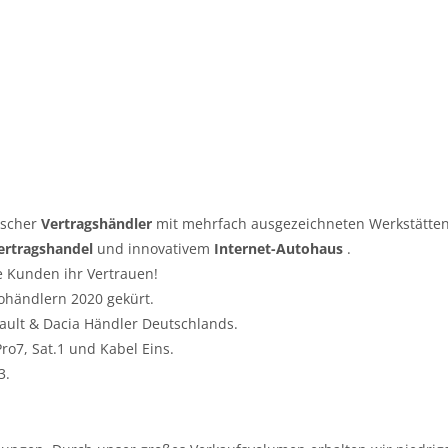
tscher
Vertragshändler
mit mehrfach ausgezeichneten Werkstätten
ertragshandel
und innovativem
Internet-Autohaus
.
e Kunden ihr Vertrauen!
ohändlern 2020 gekürt.
nault & Dacia Händler Deutschlands.
o7, Sat.1 und Kabel Eins.
3.