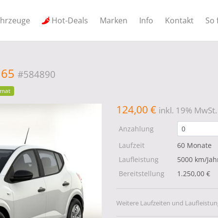
ahrzeuge
Hot-Deals
Marken
Info
Kontakt
So 
e 65
#584890
mat
124,00 €
inkl. 19% MwSt.
Anzahlung
Laufzeit
60 Monate
Laufleistung
5000 km/Jah
Bereitstellung
1.250,00 €
Weitere Laufzeiten und Laufleistun