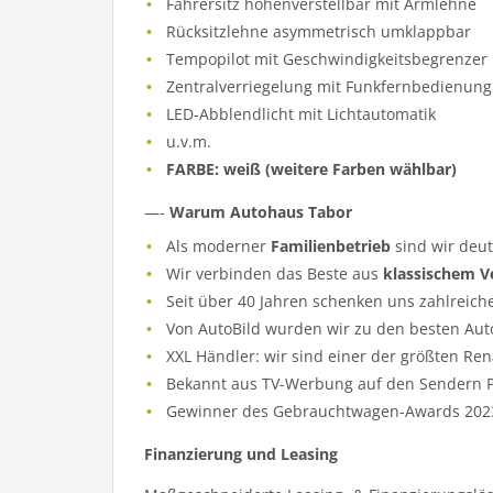
Fahrersitz höhenverstellbar mit Armlehne
Rücksitzlehne asymmetrisch umklappbar
Tempopilot mit Geschwindigkeitsbegrenzer
Zentralverriegelung mit Funkfernbedienung
LED-Abblendlicht mit Lichtautomatik
u.v.m.
FARBE: weiß (weitere Farben wählbar)
—-
Warum Autohaus Tabor
Als moderner
Familienbetrieb
sind wir deu
Wir verbinden das Beste aus
klassischem V
Seit über 40 Jahren schenken uns zahlreich
Von AutoBild wurden wir zu den besten Aut
XXL Händler: wir sind einer der größten Re
Bekannt aus TV-Werbung auf den Sendern Pr
Gewinner des Gebrauchtwagen-Awards 202
Finanzierung und Leasing