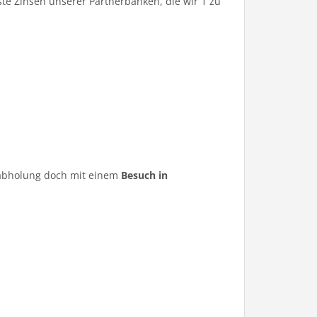
te Zinsen unserer Partnerbanken, die wir 1 zu
ugabholung doch mit einem
Besuch in