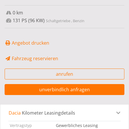
0 km
131 PS (96 KW)
Schaltgetriebe , Benzin
Angebot drucken
Fahrzeug reservieren
anrufen
unverbindlich anfragen
Dacia
Kilometer Leasingdetails
Leasingdetails
Fahrzeugdetails
Ausstattung
Bes
Vertragstyp
Gewerbliches Leasing