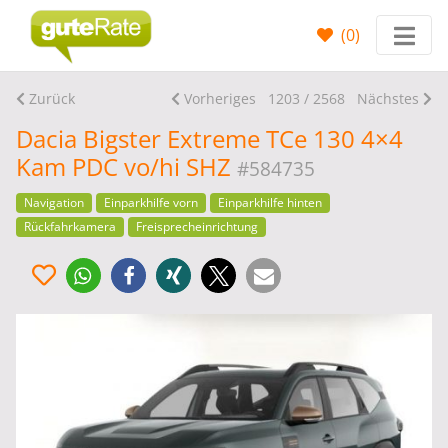
(
0
)
Zurück
Vorheriges
1203 / 2568
Nächstes
Dacia Bigster Extreme TCe 130 4×4
Kam PDC vo/hi SHZ
#584735
Navigation
Einparkhilfe vorn
Einparkhilfe hinten
Rückfahrkamera
Freisprecheinrichtung