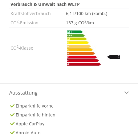
Verbrauch & Umwelt nach WLTP
Kraftstoffverbrauch
6,1 l/100 km (komb.)
2
2
CO
-Emission
137 g CO
/km
2
CO
-Klasse
Ausstattung
Einparkhilfe vorne
Einparkhilfe hinten
Apple CarPlay
Anroid Auto