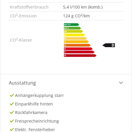
Kraftstoffverbrauch
5,4 l/100 km (komb.)
2
2
CO
-Emission
124 g CO
/km
2
CO
-Klasse
Ausstattung
Anhängerkupplung starr
Einparkhilfe hinten
Rückfahrkamera
Freisprecheinrichtung
Elektr. Fensterheber