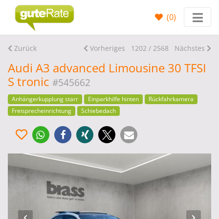
(
0
)
Zurück
Vorheriges
1202 / 2568
Nächstes
Audi A3 advanced Limousine 30 TFSI
S tronic
#545662
Anhängerkupplung starr
Einparkhilfe hinten
Rückfahrkamera
Freisprecheinrichtung
Schiebedach