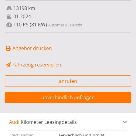
13198 km
01.2024
110 PS (81 KW)
Automatik , Benzin
Angebot drucken
Fahrzeug reservieren
anrufen
unverbindlich anfragen
Audi
Kilometer Leasingdetails
Leasingdetails
Fahrzeugdetails
Ausstattung
Bes
Vertragstyp
Gewerblich und privat