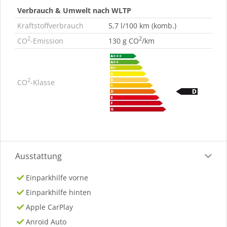
Verbrauch & Umwelt nach WLTP
Kraftstoffverbrauch
5,7 l/100 km (komb.)
2
2
CO
-Emission
130 g CO
/km
2
CO
-Klasse
Ausstattung
Einparkhilfe vorne
Einparkhilfe hinten
Apple CarPlay
Anroid Auto