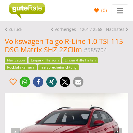
(
0
)
Zurück
Vorheriges
1201 / 2568
Nächstes
Volkswagen Taigo R-Line 1.0 TSI 115
DSG Matrix SHZ 2ZClim
#585704
Navigation
Einparkhilfe vorn
Einparkhilfe hinten
Rückfahrkamera
Freisprecheinrichtung