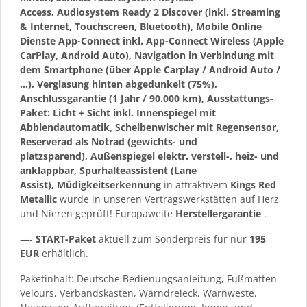
Access, Audiosystem Ready 2 Discover (inkl. Streaming
& Internet, Touchscreen, Bluetooth), Mobile Online
Dienste App-Connect inkl. App-Connect Wireless (Apple
CarPlay, Android Auto), Navigation in Verbindung mit
dem Smartphone (über Apple Carplay / Android Auto /
…), Verglasung hinten abgedunkelt (75%),
Anschlussgarantie (1 Jahr / 90.000 km), Ausstattungs-
Paket: Licht + Sicht inkl. Innenspiegel mit
Abblendautomatik, Scheibenwischer mit Regensensor,
Reserverad als Notrad (gewichts- und
platzsparend), Außenspiegel elektr. verstell-, heiz- und
anklappbar, Spurhalteassistent (Lane
Assist), Müdigkeitserkennung
in attraktivem
Kings Red
Metallic
wurde in unseren Vertragswerkstätten auf Herz
und Nieren geprüft! Europaweite
Herstellergarantie
.
—-
START-Paket
aktuell zum Sonderpreis für nur
195
EUR
erhältlich.
Paketinhalt: Deutsche Bedienungsanleitung, Fußmatten
Velours, Verbandskasten, Warndreieck, Warnweste,