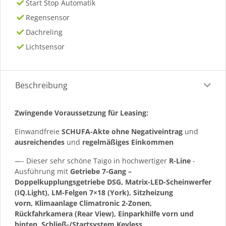
Start Stop Automatik
Regensensor
Dachreling
Lichtsensor
Beschreibung
Zwingende Voraussetzung für Leasing:
Einwandfreie
SCHUFA-Akte ohne Negativeintrag
und
ausreichendes
und
regelmäßiges
Einkommen
—- Dieser sehr schöne Taigo in hochwertiger
R-Line
-
Ausführung mit
Getriebe 7-Gang –
Doppelkupplungsgetriebe DSG, Matrix-LED-Scheinwerfer
(IQ.Light), LM-Felgen 7×18 (York), Sitzheizung
vorn, Klimaanlage Climatronic 2-Zonen,
Rückfahrkamera (Rear View), Einparkhilfe vorn und
hinten, Schließ-/Startsystem Keyless