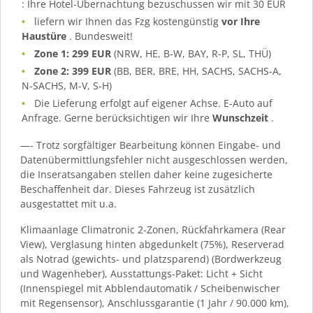
: Ihre Hotel-Übernachtung bezuschussen wir mit 30 EUR
liefern wir Ihnen das Fzg kostengünstig
vor Ihre
Haustüre
. Bundesweit!
Zone 1: 299 EUR
(NRW, HE, B-W, BAY, R-P, SL, THÜ)
Zone 2: 399 EUR
(BB, BER, BRE, HH, SACHS, SACHS-A,
N-SACHS, M-V, S-H)
Die Lieferung erfolgt auf eigener Achse. E-Auto auf
Anfrage. Gerne berücksichtigen wir Ihre
Wunschzeit
.
—- Trotz sorgfältiger Bearbeitung können Eingabe- und
Datenübermittlungsfehler nicht ausgeschlossen werden,
die Inseratsangaben stellen daher keine zugesicherte
Beschaffenheit dar. Dieses Fahrzeug ist zusätzlich
ausgestattet mit u.a.
Klimaanlage Climatronic 2-Zonen, Rückfahrkamera (Rear
View), Verglasung hinten abgedunkelt (75%), Reserverad
als Notrad (gewichts- und platzsparend) (Bordwerkzeug
und Wagenheber), Ausstattungs-Paket: Licht + Sicht
(Innenspiegel mit Abblendautomatik / Scheibenwischer
mit Regensensor), Anschlussgarantie (1 Jahr / 90.000 km),