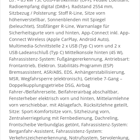
Radioempfang digital (DAB+), Radstand 2554 mm,
Sitzbezug / Polsterung: Stoff R-Line, Sitze vorn
höhenverstellbar, Sonnenblenden mit Spiegel
(beleuchtet), Stoßfänger R-Line, Warnanlage für
Sicherheitsgurte vorn und hinten, App-Connect inkl. App-
Connect Wireless (Apple CarPlay, Android Auto),
Multimedia-Schnittstelle 2 x USB (Typ C) vorn und 2 x
USB-Ladeanschluß (Typ C) Mittelkonsole hinten (45 W),
Fahrassistenz-System: Fußgängererkennung, Antriebsart:
Frontantrieb, Elektron. Stabilitäts-Programm (ESP)
Bremsassistent, ASR/ABS, EDS, Anhängerstabilisierung,
MSR, Wegfahrsperre (elektronisch), Getriebe 7-Gang –
Doppelkupplungsgetriebe DSG, Airbag
Fahrer-/Beifahrerseite, Beifahrerairbag abschaltbar,
Fensterheber elektrisch vorn und hinten, Mittelarmlehne
vorn verschiebbar, mit Ablagefach, Rücksitzlehne geteilt,
Sitze: Sport-Komfortsitze vorn, Sitzheizung vorn,
Zentralverriegelung mit Fernbedienung, Dachreling,
Frontscheibe Verbundglas getönt, Fahrassistenz-System:
Berganfahr-Assistent, Fahrassistenz-System:
Verkehrszeichenerkennung, Notrufsystem, Servolenkung,