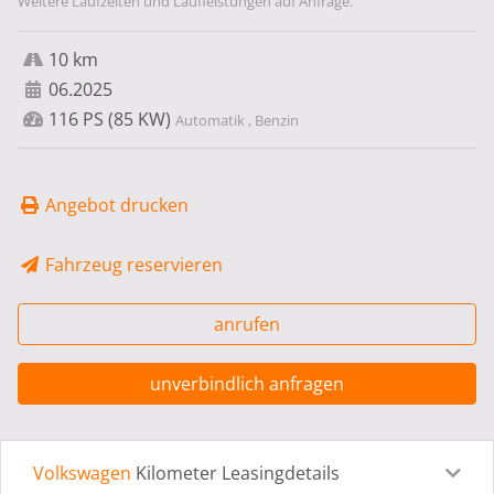
Weitere Laufzeiten und Laufleistungen auf Anfrage.
10 km
06.2025
116 PS (85 KW)
Automatik , Benzin
Angebot drucken
Fahrzeug reservieren
anrufen
unverbindlich anfragen
Volkswagen
Kilometer Leasingdetails
Leasingdetails
Fahrzeugdetails
Ausstattung
Bes