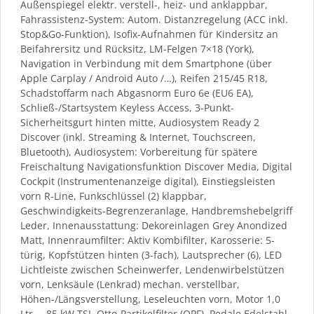
Außenspiegel elektr. verstell-, heiz- und anklappbar,
Fahrassistenz-System: Autom. Distanzregelung (ACC inkl.
Stop&Go-Funktion), Isofix-Aufnahmen für Kindersitz an
Beifahrersitz und Rücksitz, LM-Felgen 7×18 (York),
Navigation in Verbindung mit dem Smartphone (über
Apple Carplay / Android Auto /…), Reifen 215/45 R18,
Schadstoffarm nach Abgasnorm Euro 6e (EU6 EA),
Schließ-/Startsystem Keyless Access, 3-Punkt-
Sicherheitsgurt hinten mitte, Audiosystem Ready 2
Discover (inkl. Streaming & Internet, Touchscreen,
Bluetooth), Audiosystem: Vorbereitung für spätere
Freischaltung Navigationsfunktion Discover Media, Digital
Cockpit (Instrumentenanzeige digital), Einstiegsleisten
vorn R-Line, Funkschlüssel (2) klappbar,
Geschwindigkeits-Begrenzeranlage, Handbremshebelgriff
Leder, Innenausstattung: Dekoreinlagen Grey Anondized
Matt, Innenraumfilter: Aktiv Kombifilter, Karosserie: 5-
türig, Kopfstützen hinten (3-fach), Lautsprecher (6), LED
Lichtleiste zwischen Scheinwerfer, Lendenwirbelstützen
vorn, Lenksäule (Lenkrad) mechan. verstellbar,
Höhen-/Längsverstellung, Leseleuchten vorn, Motor 1,0
Ltr. – 85 kW TSI, Otto-Partikelfilter (OPF), Pedale Edelstahl,