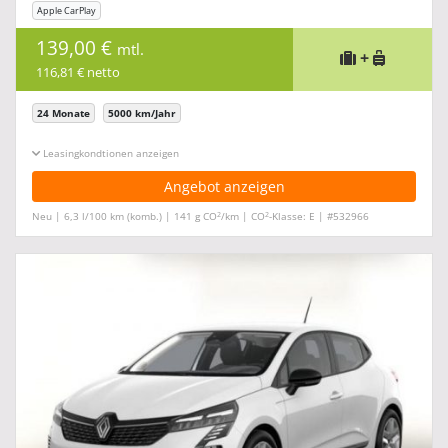
Apple CarPlay
139,00 €
mtl.
+
116,81 € netto
24 Monate
5000 km/Jahr
Leasingkonditionen ein-/ausblenden
Angebot anzeigen
2
2
Neu | 6,3 l/100 km (komb.) | 141 g CO
/km | CO
-Klasse: E | #532966