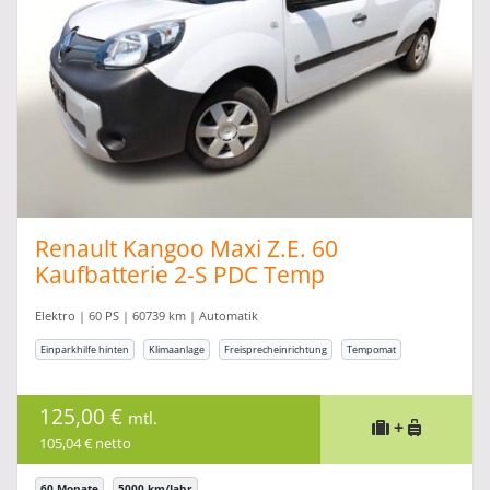
Renault Kangoo Maxi Z.E. 60
Kaufbatterie 2-S PDC Temp
Elektro | 60 PS | 60739 km | Automatik
Einparkhilfe hinten
Klimaanlage
Freisprecheinrichtung
Tempomat
125,00 €
mtl.
+
105,04 € netto
60 Monate
5000 km/Jahr