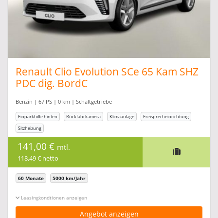
Renault Clio Evolution SCe 65 Kam SHZ
PDC dig. BordC
Benzin | 67 PS | 0 km | Schaltgetriebe
Einparkhilfe hinten
Rückfahrkamera
Klimaanlage
Freisprecheinrichtung
Sitzheizung
141,00 €
mtl.
118,49 € netto
60 Monate
5000 km/Jahr
Leasingkonditionen ein-/ausblenden
Angebot anzeigen