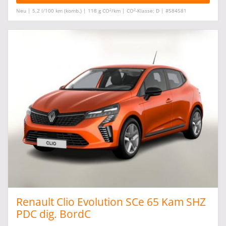
2
2
Neu | 5,2 l/100 km (komb.) | 118 g CO
/km | CO
-Klasse: D | #584581
Renault Clio Evolution SCe 65 Kam SHZ
PDC dig. BordC