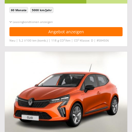
60 Monate
5000 km/Jahr
Leasingkonditionen ein-/ausblenden
Angebot anzeigen
2
2
Neu | 5,2 l/100 km (komb.) | 118 g CO
/km | CO
-Klasse: D | #584506