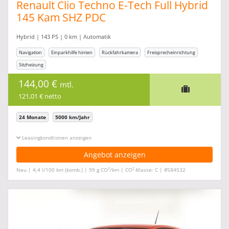
Renault Clio Techno E-Tech Full Hybrid
145 Kam SHZ PDC
Hybrid | 143 PS | 0 km | Automatik
Navigation
Einparkhilfe hinten
Rückfahrkamera
Freisprecheinrichtung
Sitzheizung
144,00 €
mtl.
121,01 € netto
24 Monate
5000 km/Jahr
Leasingkonditionen ein-/ausblenden
Angebot anzeigen
2
2
Neu | 4,4 l/100 km (komb.) | 99 g CO
/km | CO
-Klasse: C | #584532