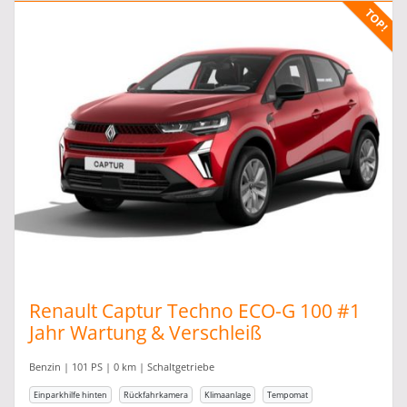
Renault Captur Techno ECO-G 100 #1
Jahr Wartung & Verschleiß
#Ganzjahresreifen
Benzin | 101 PS | 0 km | Schaltgetriebe
Einparkhilfe hinten
Rückfahrkamera
Klimaanlage
Tempomat