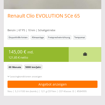
Renault Clio EVOLUTION SCe 65
Benzin | 67 PS | 10 km | Schaltgetriebe
Einparkhilfe hinten
Klimaanlage
Freisprecheinrichtung
Tempomat
145,00 €
mtl.
121,85 € netto
60 Monate
5000 km/Jahr
Leasingkonditionen ein-/ausblenden
Angebot anzeigen
2
2
Neu | 5,3 l/100 km (komb.) | 121 g CO
/km | CO
-Klasse: D | #584995