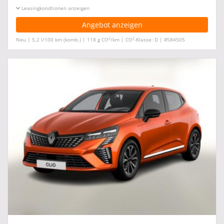
Leasingkonditionen ein-/ausblenden
Angebot anzeigen
2
2
Neu | 5,2 l/100 km (komb.) | 118 g CO
/km | CO
-Klasse: D | #584505