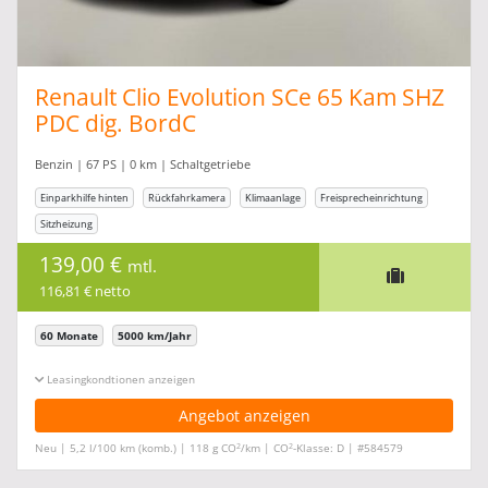
Renault Clio Evolution SCe 65 Kam SHZ
PDC dig. BordC
Benzin | 67 PS | 0 km | Schaltgetriebe
Einparkhilfe hinten
Rückfahrkamera
Klimaanlage
Freisprecheinrichtung
Sitzheizung
139,00 €
mtl.
116,81 € netto
60 Monate
5000 km/Jahr
Leasingkonditionen ein-/ausblenden
Angebot anzeigen
2
2
Neu | 5,2 l/100 km (komb.) | 118 g CO
/km | CO
-Klasse: D | #584579