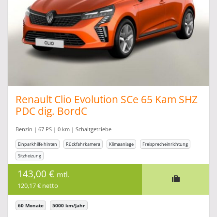
Renault Clio Evolution SCe 65 Kam SHZ
PDC dig. BordC
Benzin | 67 PS | 0 km | Schaltgetriebe
Einparkhilfe hinten
Rückfahrkamera
Klimaanlage
Freisprecheinrichtung
Sitzheizung
143,00 €
mtl.
120,17 € netto
60 Monate
5000 km/Jahr