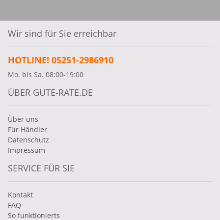
Kompaktwagen, dem Renault Cadjar,
interessante Alternativen zu anderen Marken zu
bieten. Besonders familienfreundlich aufgrund
Wir sind für Sie erreichbar
seiner Größe ist der geräumige Kangoo. Eine
besonders sparsame Alternative zu
HOTLINE! 05251-2986910
herkömmlichen Stadtautos ist das moderne
Mo. bis Sa. 08:00-19:00
Elektroauto Renault Zoe. Wer lieber mit einem
MPV unterwegs ist, den wird der Renault Scenic
ÜBER GUTE-RATE.DE
mit erstklassigem Stauraum und bester
Ausstattung überzeugen. Bei Renault finden
Über uns
preisbewusste Kunden interessante
Für Händler
Fahrzeugmodelle ohne Abstriche in Sachen
Datenschutz
Qualität, Innovation, Ausstattung und Fahrspaß
Impressum
machen zu müssen. Haben wir vielleicht schon
SERVICE FÜR SIE
mit einem der oben aufgezählten Fahrzeuge Ihr
Interesse geweckt oder möchten Sie noch ein
Kontakt
wenig unsere attraktiven Leasing Angebote
FAQ
durchstöbern – auf unserer Seite gibt es noch
So funktionierts