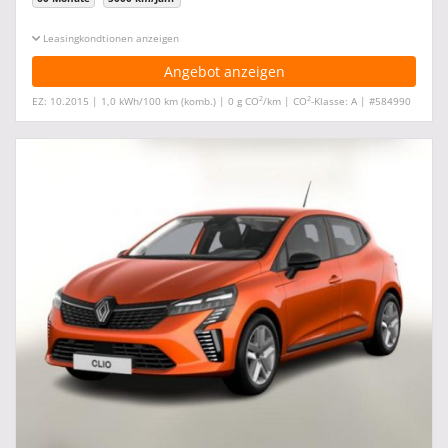
Leasingkonditionen ein-/ausblenden
Angebot anzeigen
2
2
EZ: 10.2015 | 1,0 kWh/100 km (komb.) | 0 g CO
/km | CO
-Klasse: A | #584990