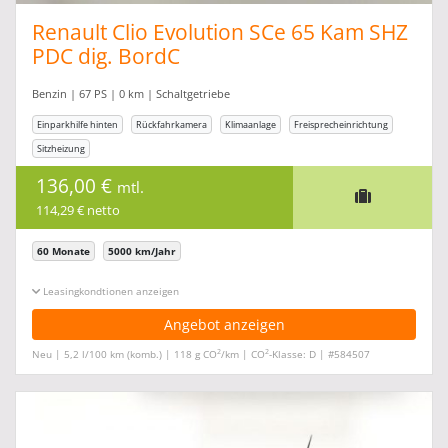
Renault Clio Evolution SCe 65 Kam SHZ
PDC dig. BordC
Benzin | 67 PS | 0 km | Schaltgetriebe
Einparkhilfe hinten
Rückfahrkamera
Klimaanlage
Freisprecheinrichtung
Sitzheizung
136,00 €
mtl.
114,29 € netto
60 Monate
5000 km/Jahr
Leasingkonditionen ein-/ausblenden
Angebot anzeigen
2
2
Neu | 5,2 l/100 km (komb.) | 118 g CO
/km | CO
-Klasse: D | #584507