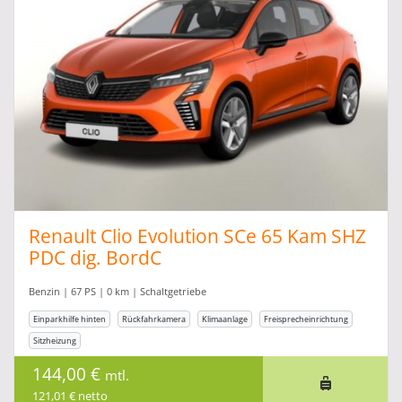
Renault Clio Evolution SCe 65 Kam SHZ
PDC dig. BordC
Benzin | 67 PS | 0 km | Schaltgetriebe
Einparkhilfe hinten
Rückfahrkamera
Klimaanlage
Freisprecheinrichtung
Sitzheizung
144,00 €
mtl.
121,01 € netto