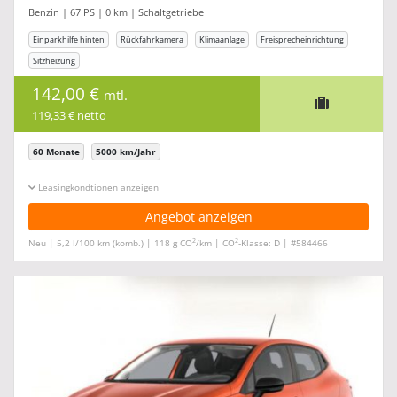
Benzin | 67 PS | 0 km | Schaltgetriebe
Einparkhilfe hinten
Rückfahrkamera
Klimaanlage
Freisprecheinrichtung
Sitzheizung
142,00 €
mtl.
119,33 € netto
60 Monate
5000 km/Jahr
Leasingkonditionen ein-/ausblenden
Angebot anzeigen
2
2
Neu | 5,2 l/100 km (komb.) | 118 g CO
/km | CO
-Klasse: D | #584466