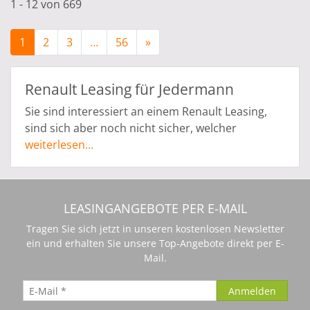
1 - 12 von 669
1
2
3
…
56
»
Renault Leasing für Jedermann
Sie sind interessiert an einem Renault Leasing,
sind sich aber noch nicht sicher, welcher
Fahrzeugtyp am besten zu Ihnen und Ihren
weiterlesen...
individuellen Bedürfnissen passt? In unserer
Angebotspalette ist garantiert für jeden
Geschmack das richtige Modell dabei!
LEASINGANGEBOTE PER E-MAIL
Vom Stadt-Flitzer bis zum geräumigen SUV, mit
Tragen Sie sich jetzt in unseren kostenlosen Newsletter
diversen Ausstattungs- und Motorenvarianten:
ein und erhalten Sie unsere Top-Angebote direkt per E-
immer wichtiger werden bekanntlich geräumige
Mail.
SUVs. Hier hat Renault vom ausgefallenen Captur,
über die Mittelklassewägen Talisman und
Talisman Grandtour bis hin zum SUV-