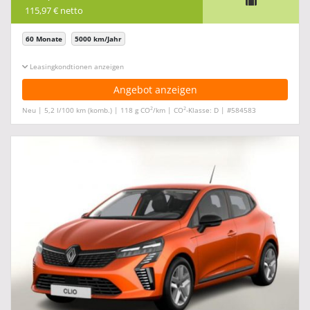
115,97 € netto
60 Monate
5000 km/Jahr
Leasingkonditionen ein-/ausblenden
Angebot anzeigen
2
2
Neu | 5,2 l/100 km (komb.) | 118 g CO
/km | CO
-Klasse: D | #584583