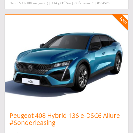
2
2
Neu | 5,1 l/100 km (komb.) | 114 g CO
/km | CO
-Klasse: C | #564526
Peugeot 408 Hybrid 136 e-DSC6 Allure
#Sonderleasing