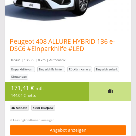
Peugeot 408 ALLURE HYBRID 136 e-
DSC6 #Einparkhilfe #LED
Benzin | 136 PS | 0 km | Automatik
Einparkhilfe vorn
Einparkhilfe hinten
Rückfahrkamera
Einparkh. selbstl.
Klimaanlage
171,41 €
mtl.
144,04 € netto
36 Monate
5000 km/Jahr
Leasingkonditionen ein-/ausblenden
Angebot anzeigen