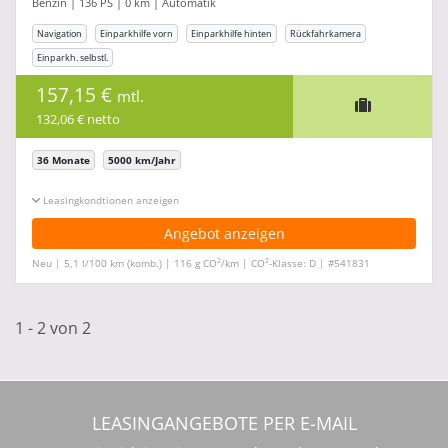
Benzin | 136 PS | 0 km | Automatik
Navigation
Einparkhilfe vorn
Einparkhilfe hinten
Rückfahrkamera
Einparkh. selbstl.
157,15 €
mtl.
132,06 € netto
36 Monate
5000 km/Jahr
Leasingkonditionen ein-/ausblenden
Angebot anzeigen
2
2
Neu | 5,1 l/100 km (komb.) | 116 g CO
/km | CO
-Klasse: D | #541831
1 - 2 von 2
LEASINGANGEBOTE PER E-MAIL