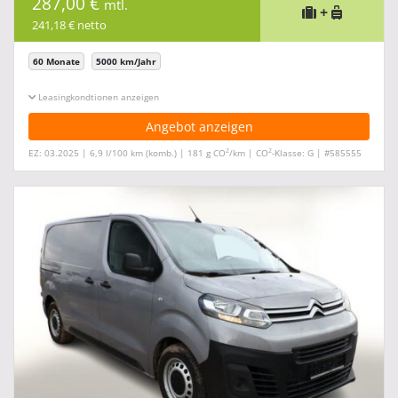
287,00 €
mtl.
+
241,18 € netto
60 Monate
5000 km/Jahr
Leasingkonditionen ein-/ausblenden
Angebot anzeigen
2
2
EZ: 03.2025 | 6,9 l/100 km (komb.) | 181 g CO
/km | CO
-Klasse: G | #585555