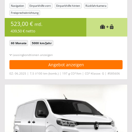
Navigation
Einparkhilfe vorn
Einparkhilfe hinten
Rückfahrkamera
Freisprecheinrichtung
523,00 €
mtl.
+
439,50 € netto
60 Monate
5000 km/Jahr
Leasingkonditionen ein-/ausblenden
Angebot anzeigen
2
2
EZ: 06.2025 | 7,5 l/100 km (komb.) | 197 g CO
/km | CO
-Klasse: G | #585606