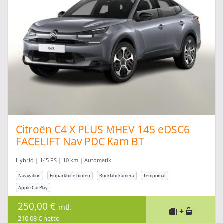
Citroën C4 X PLUS MHEV 145 eDSC6
FACELIFT Nav PDC Kam BT
Hybrid | 145 PS | 10 km | Automatik
Navigation
Einparkhilfe hinten
Rückfahrkamera
Tempomat
Apple CarPlay
250,00 €
mtl.
+
210,08 € netto