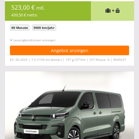
523,00 €
mtl.
+
439,50 € netto
60 Monate
5000 km/Jahr
Leasingkonditionen ein-/ausblenden
Angebot anzeigen
2
2
EZ: 06.2025 | 7,5 l/100 km (komb.) | 197 g CO
/km | CO
-Klasse: G | #585637