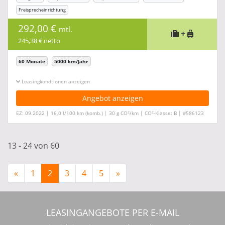
Freisprecheinrichtung
292,00 €
mtl.
+
245,38 € netto
60 Monate
5000 km/Jahr
Leasingkonditionen ein-/ausblenden
Angebot anzeigen
2
2
EZ: 09.2022 | 16,0 l/100 km (komb.) | 30 g CO
/km | CO
-Klasse: B | #586123
13 - 24 von 60
«
1
2
3
4
5
»
LEASINGANGEBOTE PER E-MAIL