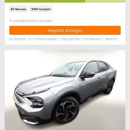
60 Monate
5000 km/Jahr
Leasingkonditionen ein-/ausblenden
Angebot anzeigen
2
2
EZ: 04.2025 | 4,7 l/100 km (komb.) | 106 g CO
/km | CO
-Klasse: C | #585721