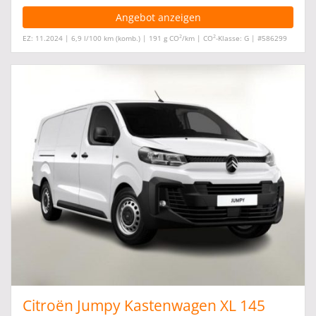
Angebot anzeigen
2
2
EZ: 11.2024 | 6,9 l/100 km (komb.) | 191 g CO
/km | CO
-Klasse: G | #586299
Citroën Jumpy Kastenwagen XL 145