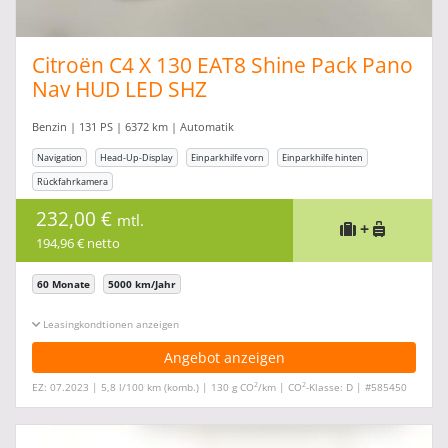
Citroën C4 X 130 EAT8 Shine Pack Pano
Nav HUD LED SHZ
Benzin | 131 PS | 6372 km | Automatik
Navigation
Head-Up-Display
Einparkhilfe vorn
Einparkhilfe hinten
Rückfahrkamera
232,00 €
mtl.
+
194,96 € netto
60 Monate
5000 km/Jahr
Leasingkonditionen ein-/ausblenden
Angebot anzeigen
2
2
EZ: 07.2023 | 5,8 l/100 km (komb.) | 130 g CO
/km | CO
-Klasse: D | #585450