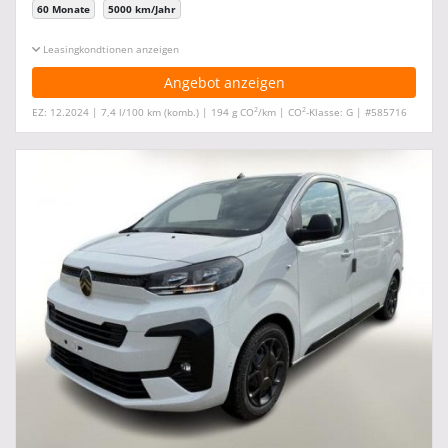
60 Monate
5000 km/Jahr
Leasingkonditionen ein-/ausblenden
Angebot anzeigen
2
2
EZ: 12.2024 | 7,4 l/100 km (komb.) | 194 g CO
/km | CO
-Klasse: G | #585716