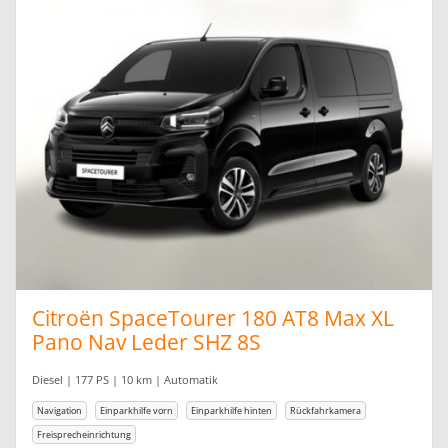
Citroën SpaceTourer 180 AT8 Max XL
Pano Nav Leder SHZ 8S
Diesel | 177 PS | 10 km | Automatik
Navigation
Einparkhilfe vorn
Einparkhilfe hinten
Rückfahrkamera
Freisprecheinrichtung