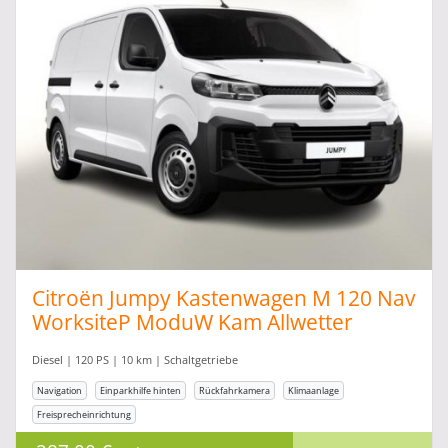
Citroën Jumpy Kastenwagen M 120 Nav
WorksiteP ModuW Kam Allwetter
Diesel | 120 PS | 10 km | Schaltgetriebe
Navigation
Einparkhilfe hinten
Rückfahrkamera
Klimaanlage
Freisprecheinrichtung