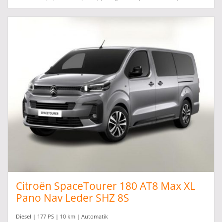
Citroën SpaceTourer 180 AT8 Max XL
Pano Nav Leder SHZ 8S
Diesel | 177 PS | 10 km | Automatik