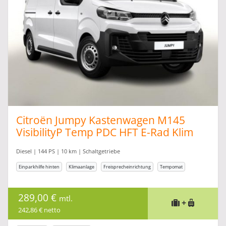
Citroën Jumpy Kastenwagen M145
VisibilityP Temp PDC HFT E-Rad Klim
Diesel | 144 PS | 10 km | Schaltgetriebe
Einparkhilfe hinten
Klimaanlage
Freisprecheinrichtung
Tempomat
289,00 €
mtl.
+
242,86 € netto