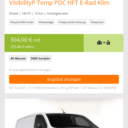
VisibilityP Temp PDC HFT E-Rad Klim
Diesel | 144 PS | 10 km | Schaltgetriebe
Einparkhilfe hinten
Klimaanlage
Freisprecheinrichtung
Tempomat
304,00 €
mtl.
+
255,46 € netto
60 Monate
5000 km/Jahr
Leasingkonditionen ein-/ausblenden
Angebot anzeigen
2
2
EZ: 12.2024 | 7,7 l/100 km (komb.) | 201 g CO
/km | CO
-Klasse: G | #585758