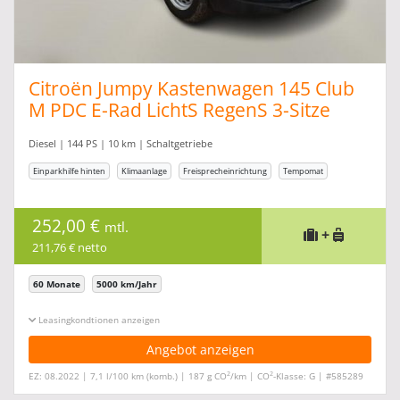
Citroën Jumpy Kastenwagen 145 Club
M PDC E-Rad LichtS RegenS 3-Sitze
Diesel | 144 PS | 10 km | Schaltgetriebe
Einparkhilfe hinten
Klimaanlage
Freisprecheinrichtung
Tempomat
252,00 €
mtl.
+
211,76 € netto
60 Monate
5000 km/Jahr
Leasingkonditionen ein-/ausblenden
Angebot anzeigen
2
2
EZ: 08.2022 | 7,1 l/100 km (komb.) | 187 g CO
/km | CO
-Klasse: G | #585289