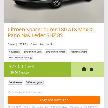
Citroën SpaceTourer 180 AT8 Max XL
Pano Nav Leder SHZ 8S
Diesel | 177 PS | 10 km | Automatik
Navigation
Einparkhilfe vorn
Einparkhilfe hinten
Rückfahrkamera
Freisprecheinrichtung
523,00 €
mtl.
+
439,50 € netto
60 Monate
5000 km/Jahr
Leasingkonditionen ein-/ausblenden
Angebot anzeigen
2
2
EZ: 06.2025 | 7,5 l/100 km (komb.) | 197 g CO
/km | CO
-Klasse: G | #585636