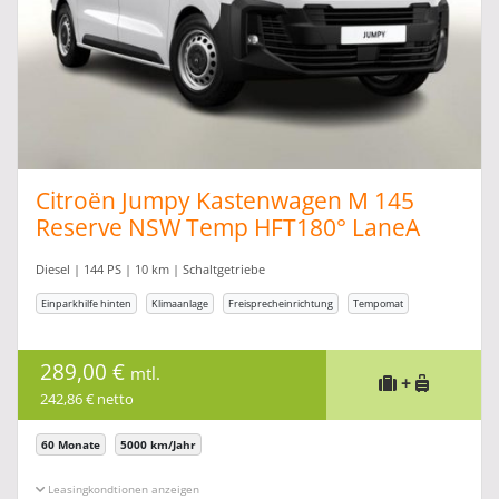
Citroën Jumpy Kastenwagen M 145
Reserve NSW Temp HFT180° LaneA
Klima
Diesel | 144 PS | 10 km | Schaltgetriebe
Einparkhilfe hinten
Klimaanlage
Freisprecheinrichtung
Tempomat
289,00 €
mtl.
+
242,86 € netto
60 Monate
5000 km/Jahr
Leasingkonditionen ein-/ausblenden