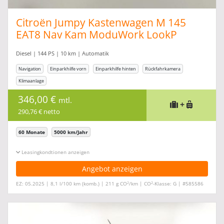
Citroën Jumpy Kastenwagen M 145
EAT8 Nav Kam ModuWork LookP
Dynamic
Diesel | 144 PS | 10 km | Automatik
Navigation
Einparkhilfe vorn
Einparkhilfe hinten
Rückfahrkamera
Klimaanlage
346,00 €
mtl.
+
290,76 € netto
60 Monate
5000 km/Jahr
Leasingkonditionen ein-/ausblenden
Angebot anzeigen
2
2
EZ: 05.2025 | 8,1 l/100 km (komb.) | 211 g CO
/km | CO
-Klasse: G | #585586