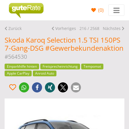
(
0
)
Zurück
Vorheriges
216 / 2568
Nächstes
Skoda Karoq Selection 1.5 TSI 150PS
7-Gang-DSG #Gewerbekundenaktion
#564530
Einparkhilfe hinten
Freisprecheinrichtung
Tempomat
Apple CarPlay
Anroid Auto