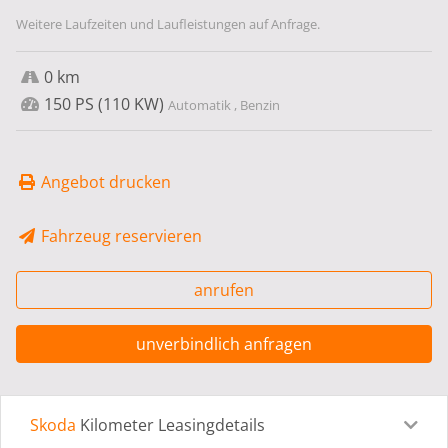
Weitere Laufzeiten und Laufleistungen auf Anfrage.
0 km
150 PS (110 KW)
Automatik , Benzin
Angebot drucken
Fahrzeug reservieren
anrufen
unverbindlich anfragen
Skoda
Kilometer Leasingdetails
Leasingdetails
Fahrzeugdetails
Ausstattung
Bes