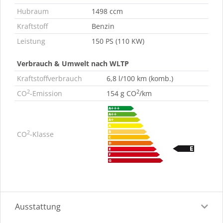
Hubraum
1498 ccm
Kraftstoff
Benzin
Leistung
150 PS (110 KW)
Verbrauch & Umwelt nach WLTP
Kraftstoffverbrauch
6,8 l/100 km (komb.)
2
2
CO
-Emission
154 g CO
/km
2
CO
-Klasse
Ausstattung