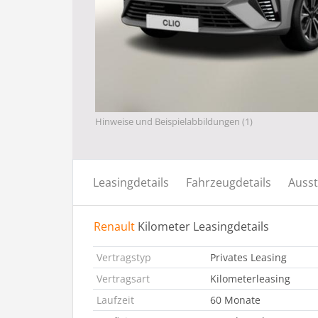
Hinweise und Beispielabbildungen (1)
Leasingdetails
Fahrzeugdetails
Ausst
Renault
Kilometer Leasingdetails
Vertragstyp
Privates Leasing
Vertragsart
Kilometerleasing
Laufzeit
60 Monate