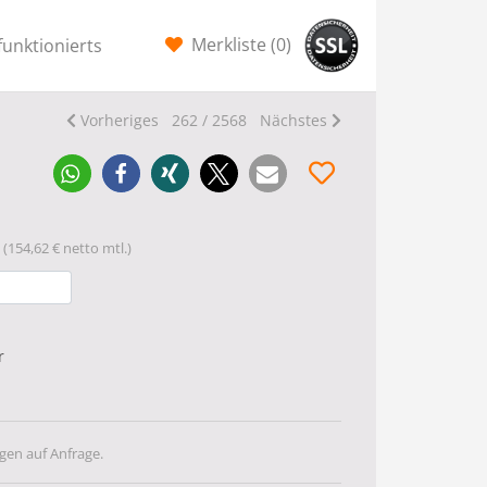
Merkliste (
0
)
funktionierts
Vorheriges
262 / 2568
Nächstes
(154,62 € netto mtl.)
r
gen auf Anfrage.