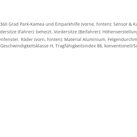
360 Grad Park-Kamea und Einparkhilfe (vorne, hinten): Sensor & Ka
dersitze (Fahrer): beheizt, Vordersitze (Beifahrer): Höhenverstell
nfenster, Räder (vorn, hinten): Material Aluminium, Felgendurchmes
n-Geschwindigkeitsklasse H, Tragfähigkeitsindex 88, konventionell