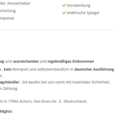
ektr. Fensterheber
Servolenkung
tzheizung
elektrische Spiegel
empomat
rag
und
ausreichendes
und
regelmäßiges
Einkommen
n
,
kein
Reimport und selbstverständlich in
deutscher Ausführung
n.
ragshändler
, Sie kaufen bei uns somit mit maximaler Sicherheit.
n Zahlung.
t in 77855 Achern, Von-Drais-Str. 2, -Deutschland-
hlights
: