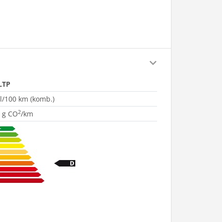
LTP
 l/100 km (komb.)
2
 g CO
/km