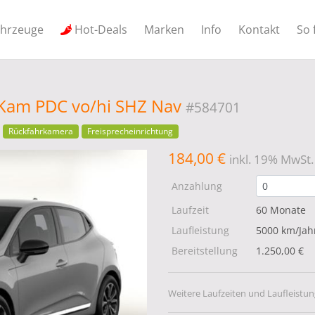
ahrzeuge
Hot-Deals
Marken
Info
Kontakt
So 
 Kam PDC vo/hi SHZ Nav
#584701
Rückfahrkamera
Freisprecheinrichtung
184,00 €
inkl. 19% MwSt.
Anzahlung
Laufzeit
60 Monate
Laufleistung
5000 km/Jah
Bereitstellung
1.250,00 €
Weitere Laufzeiten und Laufleistun