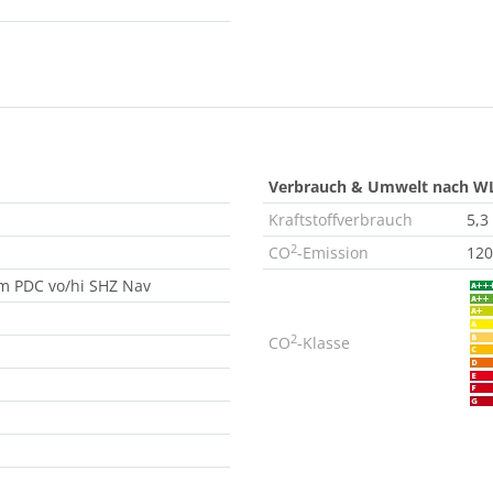
Verbrauch & Umwelt nach W
Kraftstoffverbrauch
5,3
2
CO
-Emission
120
m PDC vo/hi SHZ Nav
2
CO
-Klasse