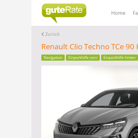
Home
F
Zurück
Renault Clio Techno TCe 90
Navigation
Einparkhilfe vorn
Einparkhilfe hinten