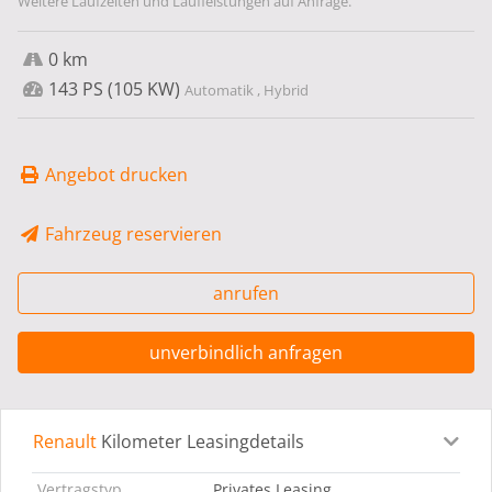
Weitere Laufzeiten und Laufleistungen auf Anfrage.
0 km
143 PS (105 KW)
Automatik , Hybrid
Angebot drucken
Fahrzeug reservieren
anrufen
unverbindlich anfragen
Renault
Kilometer Leasingdetails
Leasingdetails
Fahrzeugdetails
Ausstattung
Bes
Vertragstyp
Privates Leasing