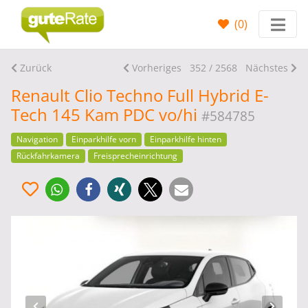
(
0
)
Zurück
Vorheriges
352 / 2568
Nächstes
Renault Clio Techno Full Hybrid E-
Tech 145 Kam PDC vo/hi
#584785
Navigation
Einparkhilfe vorn
Einparkhilfe hinten
Rückfahrkamera
Freisprecheinrichtung