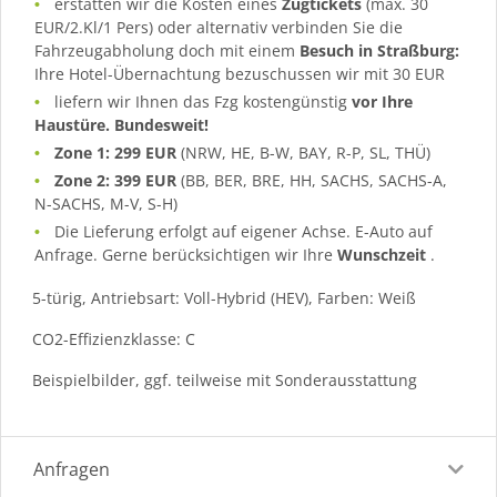
erstatten wir die Kosten eines
Zugtickets
(max. 30
EUR/2.Kl/1 Pers) oder alternativ verbinden Sie die
Fahrzeugabholung doch mit einem
Besuch in Straßburg:
Ihre Hotel-Übernachtung bezuschussen wir mit 30 EUR
liefern wir Ihnen das Fzg kostengünstig
vor Ihre
Haustüre. Bundesweit!
Zone 1: 299 EUR
(NRW, HE, B-W, BAY, R-P, SL, THÜ)
Zone 2: 399 EUR
(BB, BER, BRE, HH, SACHS, SACHS-A,
N-SACHS, M-V, S-H)
Die Lieferung erfolgt auf eigener Achse. E-Auto auf
Anfrage. Gerne berücksichtigen wir Ihre
Wunschzeit
.
5-türig, Antriebsart: Voll-Hybrid (HEV), Farben: Weiß
CO2-Effizienzklasse: C
Beispielbilder, ggf. teilweise mit Sonderausstattung
Anfragen