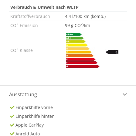
Verbrauch & Umwelt nach WLTP
Kraftstoffverbrauch
4,4 l/100 km (komb.)
2
2
CO
-Emission
99 g CO
/km
2
CO
-Klasse
Ausstattung
Einparkhilfe vorne
Einparkhilfe hinten
Apple CarPlay
Anroid Auto