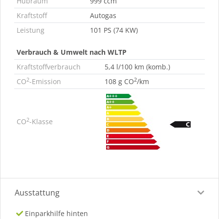
Hubraum
999 ccm
Kraftstoff
Autogas
Leistung
101 PS (74 KW)
Verbrauch & Umwelt nach WLTP
Kraftstoffverbrauch
5,4 l/100 km (komb.)
2
2
CO
-Emission
108 g CO
/km
2
CO
-Klasse
Ausstattung
Einparkhilfe hinten