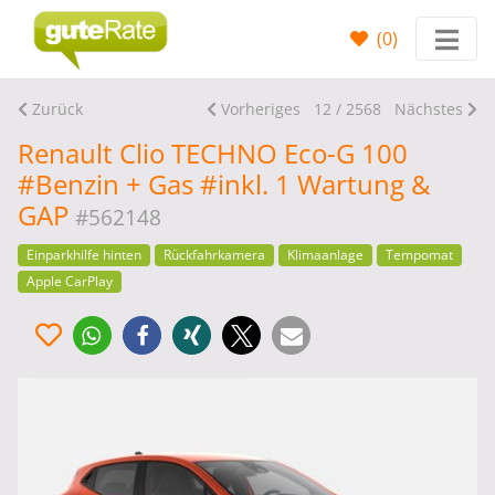
(
0
)
Zurück
Vorheriges
12 / 2568
Nächstes
Renault Clio TECHNO Eco-G 100
#Benzin + Gas #inkl. 1 Wartung &
GAP
#562148
Einparkhilfe hinten
Rückfahrkamera
Klimaanlage
Tempomat
Apple CarPlay