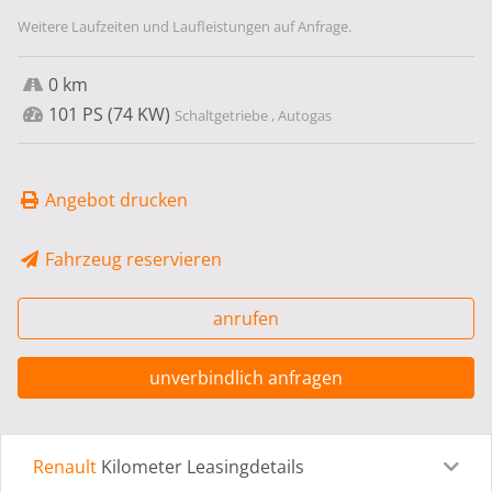
Weitere Laufzeiten und Laufleistungen auf Anfrage.
0 km
101 PS (74 KW)
Schaltgetriebe , Autogas
Angebot drucken
Fahrzeug reservieren
anrufen
unverbindlich anfragen
Renault
Kilometer Leasingdetails
Leasingdetails
Fahrzeugdetails
Ausstattung
Bes