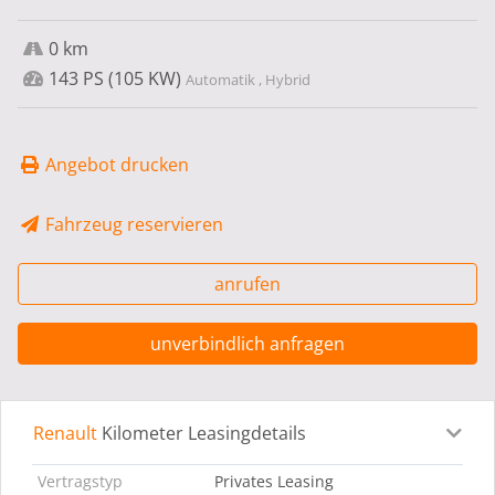
0 km
143 PS (105 KW)
Automatik , Hybrid
Angebot drucken
Fahrzeug reservieren
anrufen
unverbindlich anfragen
Renault
Kilometer Leasingdetails
Leasingdetails
Fahrzeugdetails
Ausstattung
Bes
Vertragstyp
Privates Leasing