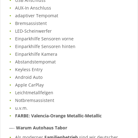
USB Anschluss
AUX-In Anschluss
adaptiver Tempomat
Bremsassistent
LED-Scheinwerfer
Einparkhilfe Sensoren vorne
Einparkhilfe Sensoren hinten
Einparkhilfe Kamera
Abstandstempomat
Keyless Entry
Android Auto
Apple CarPlay
Leichtmetallfelgen
Notbremsassistent
u.v.m.
FARBE: Valencia-Orange Metallic-Metallic
—-
Warum Autohaus Tabor
Als moderner
Familienbetrieb
sind wir deutscher