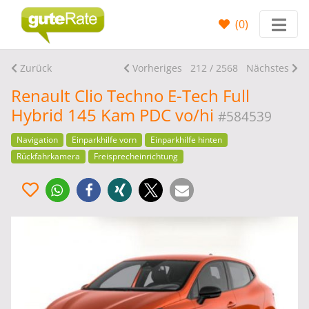
(
0
)
Zurück
Vorheriges
212 / 2568
Nächstes
Renault Clio Techno E-Tech Full
Hybrid 145 Kam PDC vo/hi
#584539
Navigation
Einparkhilfe vorn
Einparkhilfe hinten
Rückfahrkamera
Freisprecheinrichtung